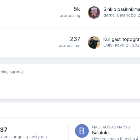
5k
Ginklo pasirinkim
darko
,
Balandžio 
pranešimų
237
EMIS
,
Kovo 21, 20
pranešimai
 visą sąrašą)
NAUJAUSIAS NARYS
37
Balutoks
 prisijungusių lankytojų
Užsiregistravo
Rugsėjo 4,