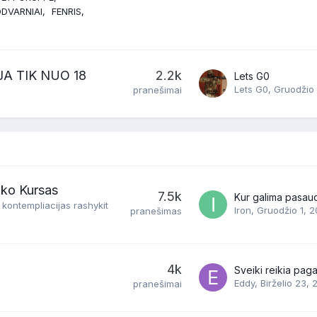
DVARNIAI
FENRIS
JA TIK NUO 18
2.2k
Lets G0
Lets G0
,
Gruodžio 
pranešimai
nko Kursas
7.5k
 kontempliacijas rashykit
Iron
,
Gruodžio 1, 
pranešimas
4k
Eddy
,
Birželio 23,
pranešimai