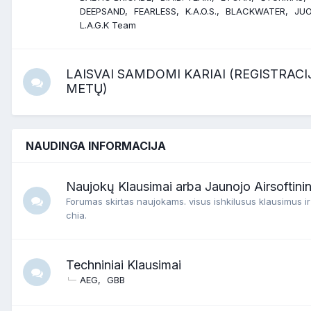
DEEPSAND
FEARLESS
K.A.O.S.
BLACKWATER
JUO
L.A.G.K Team
LAISVAI SAMDOMI KARIAI (REGISTRACI
METŲ)
NAUDINGA INFORMACIJA
Naujokų Klausimai arba Jaunojo Airsoftini
Forumas skirtas naujokams. visus ishkilusus klausimus ir
chia.
Techniniai Klausimai
AEG
GBB