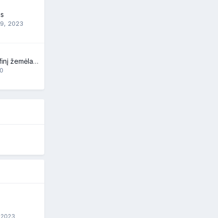
as
29, 2023
Kur gauti topografinį žemėlapį Račkūnų miško ?
20
 2023