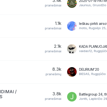
3.4k
2025-01-19 PATR
Jaunius
,
Gruodžio
pranešimai
1.1k
Ieškau pirkti airso
motis
,
Rugsėjo 25,
pranešimai
2.1k
vaidas12
,
Rugpjūči
pranešimai
8.3k
DELIRIUM'20
BIESAS
,
Rugpjūčio
pranešimų
IDIMAI /
3.8k
S
pranešimai
Jontti
,
Lapkričio 2