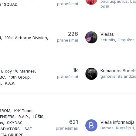
pauliuspaulius
,
Lap
pranešimai
S' SQUAD
2018
226
Viešas
I
101st Airborne Division
setuolis
,
Gegužės 
pranešimai
1k
Komandos Sudeti
B coy 1/6 Marines
gantelis
,
Balandžio
pranešimai
PMC
10th Group
s
P.A.K.
GROM
K-K Team
FENDERS
R.A.P.
LŪŠIS
621
Vieša informacija 
as
SKYDAS
Barsas
,
Rugsėjo 1,
pranešimas
LADIATORS
ISAF
E14 GRUPPE