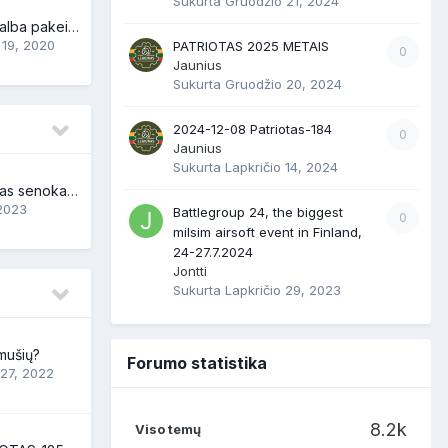
Sukurta
Gruodžio 21, 2024
ar neina forumo kalba pakeist i lietuviu?
 19, 2020
PATRIOTAS 2025 METAIS
0
Jaunius
Sukurta
Gruodžio 20, 2024
2024-12-08 Patriotas-184
0
Jaunius
Sukurta
Lapkričio 14, 2024
Atrodo kad forumas senokai mires
 2023
Battlegroup 24, the biggest
0
milsim airsoft event in Finland,
24-27.7.2024
Jontti
Sukurta
Lapkričio 29, 2023
mušių?
Forumo statistika
 27, 2022
8.2k
Viso temų