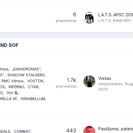
6
L.A.T.S. APSC 201
L.A.T.S
,
Balandžio 
pranešimai
AND SOF
lnius
„ESKADRONAS“
З"
SHADOW STALKERS
Viešas
1.7k
 PMC Vilnius
VOSTOK
vadybininkas
,
Rugp
pranešimai
OS
INFERNO
СТАЯ
2023
ES
Oni 鬼
RELLA SF
PARABELLUM
Pasiūlymai, patarima
443
SEALS
COMBAT