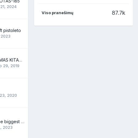
IOTAS-185
 21, 2024
87.7k
Viso pranešimų
ft pistoleto
 2023
KADA PLANUOJAMAS KITAS SUSISAUDYMAS SIAULIUOSE?
o 29, 2019
 23, 2020
Battlegroup 24, the biggest milsim airsoft event in Finland, 24-27.7.2024
9, 2023