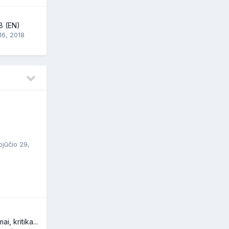
8 (EN)
16, 2018
jūčio 29,
i, kritika...