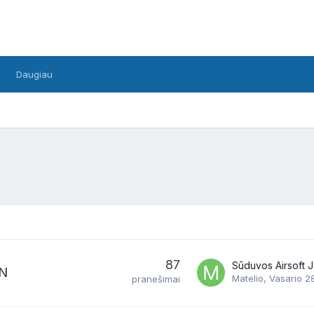
Daugiau
87
N
Matelio
,
Vasario 2
pranešimai