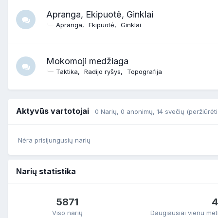
Apranga, Ekipuotė, Ginklai
Apranga
Ekipuotė
Ginklai
Mokomoji medžiaga
Taktika
Radijo ryšys
Topografija
Aktyvūs vartotojai
0 Narių
, 0 anonimų, 14 svečių
(peržiūrėti
Nėra prisijungusių narių
Narių statistika
5871
4
Viso narių
Daugiausiai vienu metu