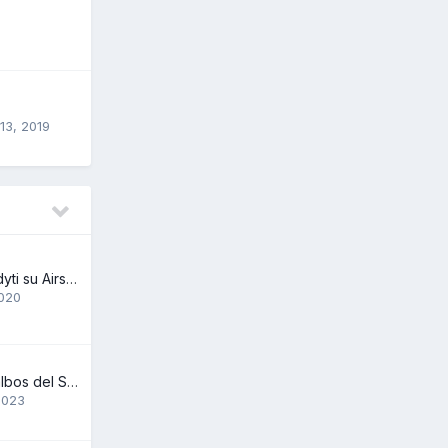
13, 2019
Kur galima pasaudyti su Airsoft ginklu? Vilniaus apskrityje. Legaliai
2020
Sveiki reikia pagalbos del Snow wolf SW-04J
 2023