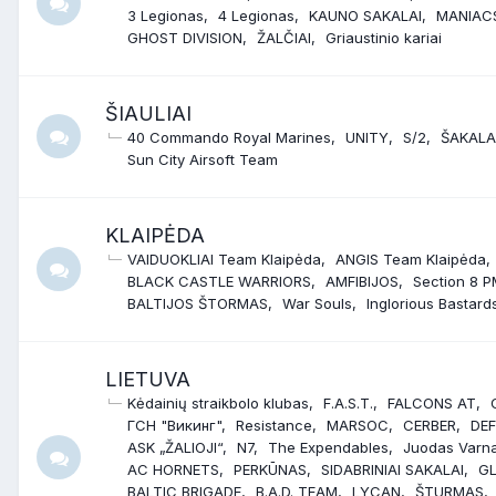
3 Legionas
4 Legionas
KAUNO SAKALAI
MANIAC
GHOST DIVISION
ŽALČIAI
Griaustinio kariai
ŠIAULIAI
40 Commando Royal Marines
UNITY
S/2
ŠAKALA
Sun City Airsoft Team
KLAIPĖDA
VAIDUOKLIAI Team Klaipėda
ANGIS Team Klaipėda
BLACK CASTLE WARRIORS
AMFIBIJOS
Section 8 
BALTIJOS ŠTORMAS
War Souls
Inglorious Bastard
LIETUVA
Kėdainių straikbolo klubas
F.A.S.T.
FALCONS AT
ГСН "Викинг"
Resistance
MARSOC
CERBER
DE
ASK „ŽALIOJI“
N7
The Expendables
Juodas Varn
AC HORNETS
PERKŪNAS
SIDABRINIAI SAKALAI
G
BALTIC BRIGADE
B.A.D. TEAM
LYCAN
ŠTURMAS