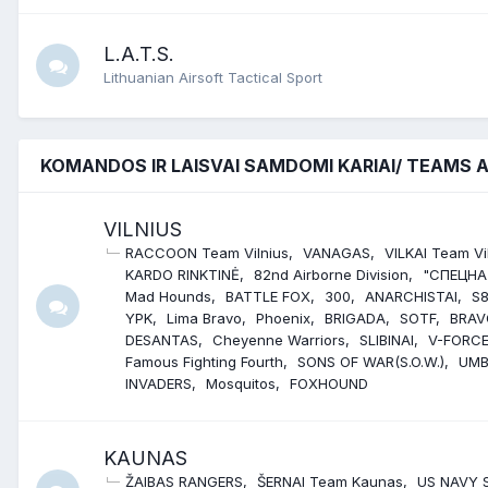
L.A.T.S.
Lithuanian Airsoft Tactical Sport
KOMANDOS IR LAISVAI SAMDOMI KARIAI/ TEAMS 
VILNIUS
RACCOON Team Vilnius
VANAGAS
VILKAI Team Vi
KARDO RINKTINĖ
82nd Airborne Division
"СПЕЦНА
Mad Hounds
BATTLE FOX
300
ANARCHISTAI
S8
YPK
Lima Bravo
Phoenix
BRIGADA
SOTF
BRAV
DESANTAS
Cheyenne Warriors
SLIBINAI
V-FORC
Famous Fighting Fourth
SONS OF WAR(S.O.W.)
UMB
INVADERS
Mosquitos
FOXHOUND
KAUNAS
ŽAIBAS RANGERS
ŠERNAI Team Kaunas
US NAVY 