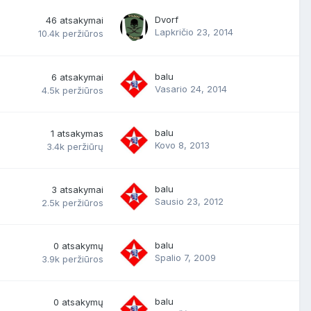
Dvorf
46
atsakymai
Lapkričio 23, 2014
10.4k
peržiūros
balu
6
atsakymai
Vasario 24, 2014
4.5k
peržiūros
balu
1
atsakymas
Kovo 8, 2013
3.4k
peržiūrų
balu
3
atsakymai
Sausio 23, 2012
2.5k
peržiūros
balu
0
atsakymų
Spalio 7, 2009
3.9k
peržiūros
balu
0
atsakymų