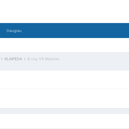
Daugiau
F
KLAIPĖDA
B coy 1/6 Marines