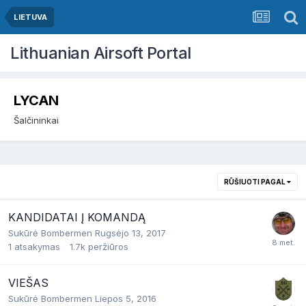
LIETUVA
Lithuanian Airsoft Portal
LYCAN
Šalčininkai
RŪŠIUOTI PAGAL
KANDIDATAI Į KOMANDĄ
Sukūrė
Bombermen
Rugsėjo 13, 2017
1
atsakymas
1.7k
peržiūros
VIEŠAS
Sukūrė
Bombermen
Liepos 5, 2016