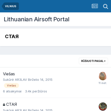
VILNIUS
Lithuanian Airsoft Portal
СТАЯ
RŪŠIUOTI PAGAL
Viešas
Sukūrė
AR3LAV
Birželio 14, 2015
Viešas
6
atsakymai
3.4k
peržiūros
СТАЯ
Sukūrė
AR3LAV
Birželio 14, 2015