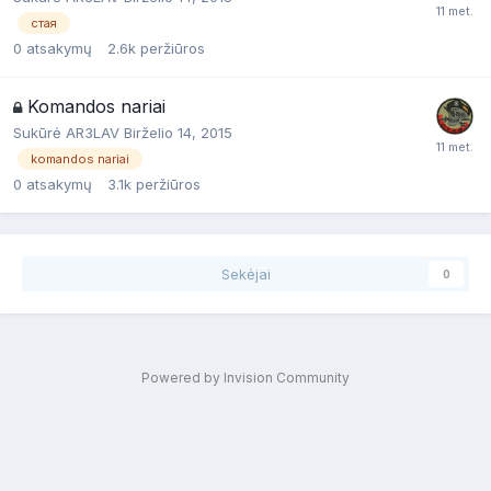
стая
0
atsakymų
2.6k
peržiūros
Komandos nariai
Sukūrė
AR3LAV
Birželio 14, 2015
komandos nariai
0
atsakymų
3.1k
peržiūros
Sekėjai
0
Powered by Invision Community