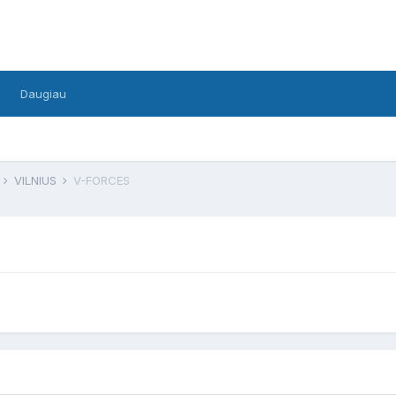
Daugiau
F
VILNIUS
V-FORCES