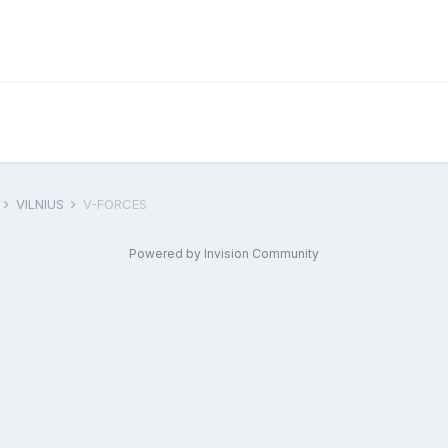
F
VILNIUS
V-FORCES
Powered by Invision Community