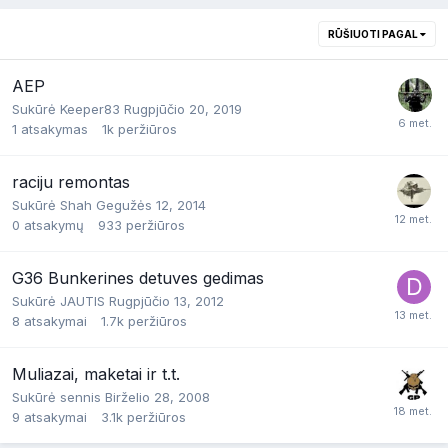
RŪŠIUOTI PAGAL
AEP
Sukūrė
Keeper83
Rugpjūčio 20, 2019
1
atsakymas
1k
peržiūros
raciju remontas
Sukūrė
Shah
Gegužės 12, 2014
0
atsakymų
933
peržiūros
G36 Bunkerines detuves gedimas
Sukūrė
JAUTIS
Rugpjūčio 13, 2012
8
atsakymai
1.7k
peržiūros
Muliazai, maketai ir t.t.
Sukūrė
sennis
Birželio 28, 2008
9
atsakymai
3.1k
peržiūros