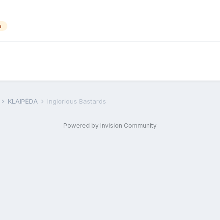
a
F
KLAIPĖDA
Inglorious Bastards
Powered by Invision Community