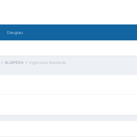
Daugiau
F
KLAIPĖDA
Inglorious Bastards