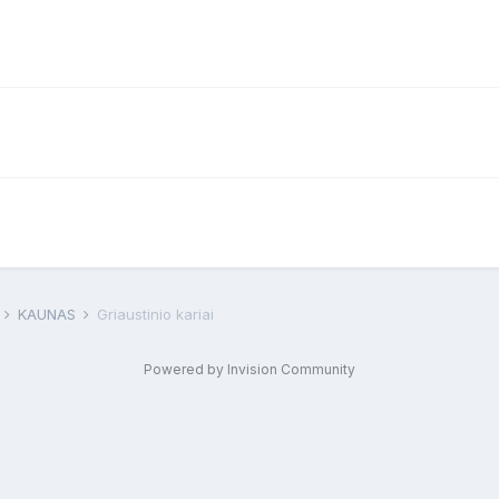
F
KAUNAS
Griaustinio kariai
Powered by Invision Community