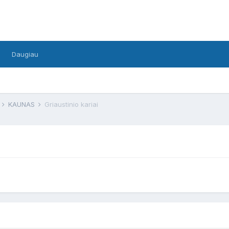
Daugiau
F
KAUNAS
Griaustinio kariai