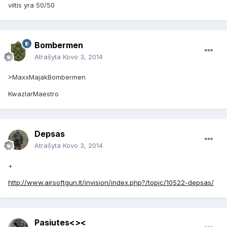
viltis yra 50/50
Bombermen
Atrašyta
Kovo 3, 2014
>MaxxMajakBombermen
KwazlarMaestro
Depsas
Atrašyta
Kovo 3, 2014
+
http://www.airsoftgun.lt/invision/index.php?/topic/10522-depsas/
Pasiutes<><