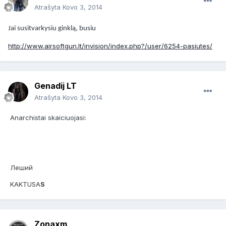
Atrašyta
Kovo 3, 2014
Jai susitvarkysiu ginklą, busiu
http://www.airsoftgun.lt/invision/index.php?/user/6254-pasiutes/
Genadij LT
Atrašyta
Kovo 3, 2014
Anarchistai skaiciuojasi:
Леший
KAKTUSA
S
Zonaxm