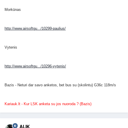
Morkūnas
http://www.airsoftgu.../10299-paulius/
Vytenis
http://www.airsoftgu.../10296-vytenis/
Bazis - Neturi dar savo anketos, bet bus su (skolintu) G36c 118m/s
Kariauk.lt - Kur LSK anketa su jos nuoroda ? (Bazis)
ALIK