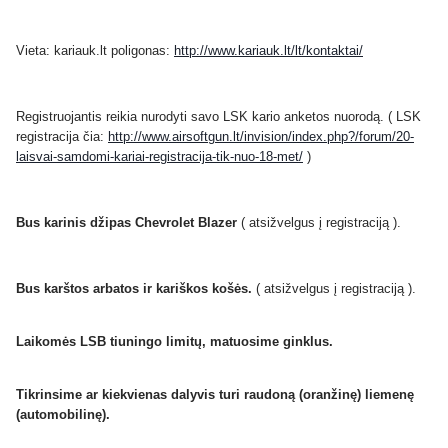
Vieta: kariauk.lt poligonas:
http://www.kariauk.lt/lt/kontaktai/
Registruojantis reikia nurodyti savo LSK kario anketos nuorodą. ( LSK
registracija čia:
http://www.airsoftgun.lt/invision/index.php?/forum/20-
laisvai-samdomi-kariai-registracija-tik-nuo-18-met/
)
Bus karinis džipas Chevrolet Blazer
( atsižvelgus į registraciją ).
Bus karštos arbatos ir kariškos košės.
( atsižvelgus į registraciją ).
Laikomės LSB tiuningo limitų, matuosime ginklus.
Tikrinsime ar kiekvienas dalyvis turi raudoną (oranžinę) liemenę
(automobilinę).