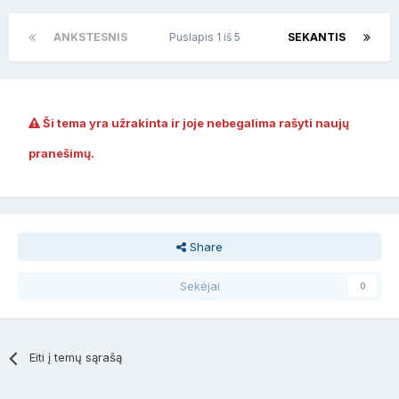
ANKSTESNIS
Puslapis 1 iš 5
SEKANTIS
Ši tema yra užrakinta ir joje nebegalima rašyti naujų
pranešimų.
Share
Sekėjai
0
Eiti į temų sąrašą