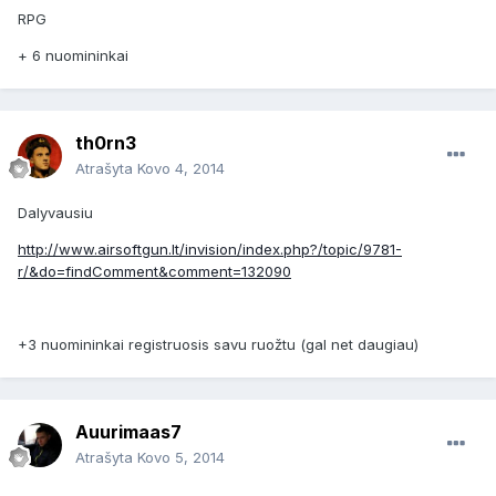
RPG
+ 6 nuomininkai
th0rn3
Atrašyta
Kovo 4, 2014
Dalyvausiu
http://www.airsoftgun.lt/invision/index.php?/topic/9781-
r/&do=findComment&comment=132090
+3 nuomininkai registruosis savu ruožtu (gal net daugiau)
Auurimaas7
Atrašyta
Kovo 5, 2014