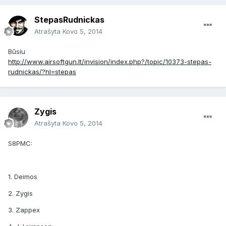
StepasRudnickas
Atrašyta
Kovo 5, 2014
Būsiu
http://www.airsoftgun.lt/invision/index.php?/topic/10373-stepas-
rudnickas/?hl=stepas
Zygis
Atrašyta
Kovo 5, 2014
S8PMC:
1. Deimos
2. Zygis
3. Zappex