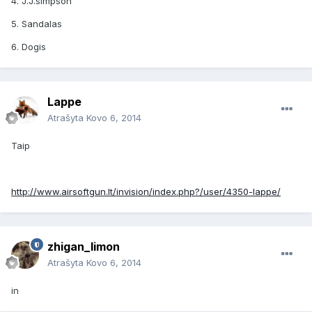
4. J.J.simpson
5. Sandalas
6. Dogis
Lappe
Atrašyta
Kovo 6, 2014
Taip
http://www.airsoftgun.lt/invision/index.php?/user/4350-lappe/
zhigan_limon
Atrašyta
Kovo 6, 2014
in