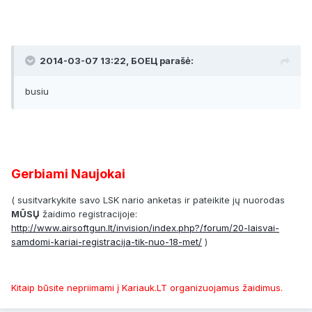
2014-03-07 13:22, БОЕЦ parašė:
busiu
Gerbiami Naujokai
( susitvarkykite savo LSK nario anketas ir pateikite jų nuorodas
MŪSŲ
žaidimo
registracijoje
:
http://www.airsoftgun.lt/invision/index.php?/forum/20-laisvai-
samdomi-kariai-registracija-tik-nuo-18-met/
)
Kitaip būsite nepriimami į Kariauk.LT organizuojamus žaidimus.