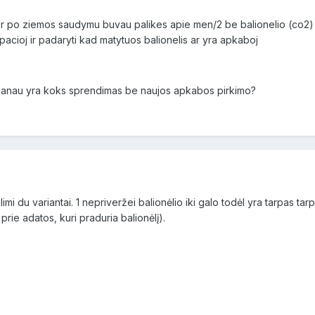
ir po ziemos saudymu buvau palikes apie men/2 be balionelio (co2) i
acioj ir padaryti kad matytuos balionelis ar yra apkaboj
 manau yra koks sprendimas be naujos apkabos pirkimo?
mi du variantai. 1 nepriveržei balionėlio iki galo todėl yra tarpas tarp
 prie adatos, kuri praduria balionėlį).