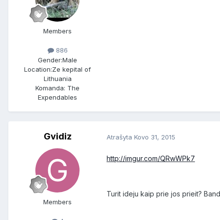
Members
886
Gender:
Male
Location:
Ze kepital of
Lithuania
Komanda: The
Expendables
Gvidiz
Atrašyta
Kovo 31, 2015
http://imgur.com/QRwWPk7
Turit ideju kaip prie jos prieit? Ba
Members