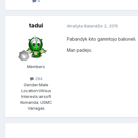
4
tadui
Atrašyta
Balandžio 2, 2015
Pabandyk kito gamintojo balioneli.
Man padejo.
Members
284
Gender:
Male
Location:
Vilnius
Interests:
airsoft
Komanda: USMC
Vanagas