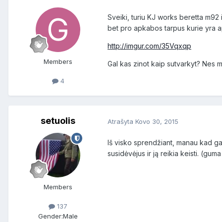
Sveiki, turiu KJ works beretta m92 
bet pro apkabos tarpus kurie yra ap
http://imgur.com/35Vqxqp
Members
Gal kas zinot kaip sutvarkyt? Nes
4
setuolis
Atrašyta
Kovo 30, 2015
Iš visko sprendžiant, manau kad gali
susidėvėjus ir ją reikia keisti. (guma
Members
137
Gender:
Male