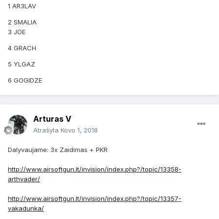
1 AR3LAV
2 SMALIA
3 JOE
4 GRACH
5 YLGAZ
6 GOGIDZE
Arturas V
Atrašyta
Kovo 1, 2018
Dalyvaujame: 3x Zaidimas + PKR
http://www.airsoftgun.lt/invision/index.php?/topic/13358-
arthvader/
http://www.airsoftgun.lt/invision/index.php?/topic/13357-
vakadunka/