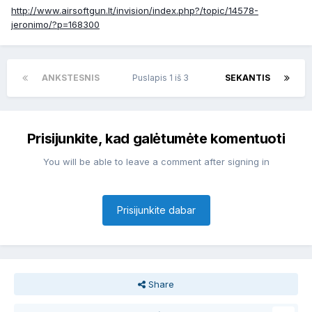
http://www.airsoftgun.lt/invision/index.php?/topic/14578-
jeronimo/?p=168300
ANKSTESNIS
Puslapis 1 iš 3
SEKANTIS
Prisijunkite, kad galėtumėte komentuoti
You will be able to leave a comment after signing in
Prisijunkite dabar
Share