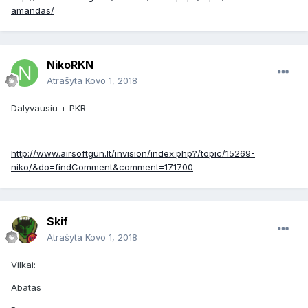
amandas/
NikoRKN
Atrašyta
Kovo 1, 2018
Dalyvausiu + PKR
http://www.airsoftgun.lt/invision/index.php?/topic/15269-
niko/&do=findComment&comment=171700
Skif
Atrašyta
Kovo 1, 2018
Vilkai:
Abatas