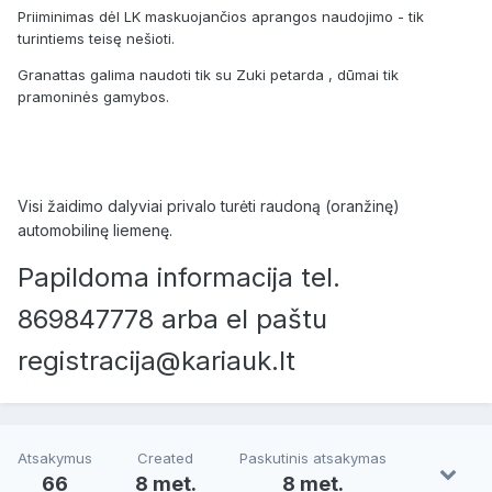
Priiminimas dėl LK maskuojančios aprangos naudojimo - tik
turintiems teisę nešioti.
Granattas galima naudoti tik su Zuki petarda , dūmai tik
pramoninės gamybos.
Visi žaidimo dalyviai privalo turėti raudoną (oranžinę)
automobilinę liemenę.
Papildoma informacija tel.
869847778 arba el paštu
registracija@kariauk.lt
Atsakymus
Created
Paskutinis atsakymas
66
8 met.
8 met.