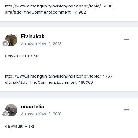
http://www.airsoftgun.lt/invision/index.php?/topic/15336-
alfa/&do=findComment&comment=171982
Elvinakak
Atrašyta
Kovo 1, 2018
Dalyvausiu + SKR
http://www.airsoftgun.lt/invision/index.php?/topic/14767-
elvinak/&do=findComment&comment=169369
nnaatalia
Atrašyta
Kovo 1, 2018
dalyvauju + skr