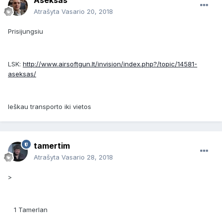
Aseksas
Atrašyta
Vasario 20, 2018
Prisijungsiu
LSK:
http://www.airsoftgun.lt/invision/index.php?/topic/14581-
aseksas/
Ieškau transporto iki vietos
tamertim
Atrašyta
Vasario 28, 2018
>
1 Tamerlan