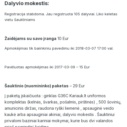
Dalyvio mokestis:
Registracija stabdoma. Jau registruota 105 dalyviai. Liko keletas
vietu šauktiniams
Žaidėjams su savo įranga
10 Eur
Apmokėjimas tik baiinkiniu pavedimu iki 2018-03-07 17:00 val.
Pavėluotas apmokėjimas iki 2017-03-09 – 15 Eur
Šauktinio (nuomininko) paketas
– 29 Eur
Į paketą įskaičiuota : ginklas G36C Kariauk.lt uniformos
komplektas (kelnės, švarkas, pošalmis, pirštinės) , 500 šovinių,
amunicinis diržas, raudona ryški liemenė , apsauginė veido
kaukė arba apsauginiai akiniai, dalyvio mokestis . Šauktiniui
privalomi baziniai kariniai mokymai, kurie bus dvi valandos
prieš pagrindinį žaidimą.