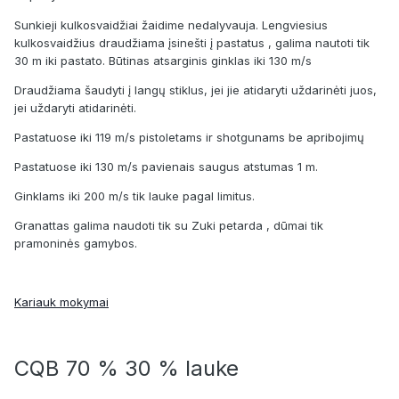
Sunkieji kulkosvaidžiai žaidime nedalyvauja. Lengviesius
kulkosvaidžius draudžiama įsinešti į pastatus , galima nautoti tik
30 m iki pastato. Būtinas atsarginis ginklas iki 130 m/s
Draudžiama šaudyti į langų stiklus, jei jie atidaryti uždarinėti juos,
jei uždaryti atidarinėti.
Pastatuose iki 119 m/s pistoletams ir shotgunams be apribojimų
Pastatuose iki 130 m/s pavienais saugus atstumas 1 m.
Ginklams iki 200 m/s tik lauke pagal limitus.
Granattas galima naudoti tik su Zuki petarda , dūmai tik
pramoninės gamybos.
Kariauk mokymai
CQB 70 % 30 % lauke