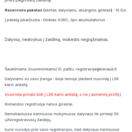
Rezervisto paketas (
skirtas dalyviams, atsarginis ginklas
)
: 10 Eur
Į paketą įskaičiuota : Ginklas G36C, lipo akumuliatorius .
Dalyviui, neatvykus į žaidimą, mokestis negrąžinamas.
Šauktiniams (nuomininkams) El. paštu: registracija@kariauk.lt
Dalyviams su savo įranga : šioje temoje įdedant nuorodą į LSK
kario anketą
(
nuoroda privalo būti į LSK kario anketą, o ne į asmeninį profilį.
)
Komandos registruoja narius įprastai.
Nemokamuose kariniuose mokymuose dalyvaus tik pirmieji 50
užsiregistravusių žaidėjų,
kurie nurodys prie savo registracijos, kad dalyvaus kariniuose