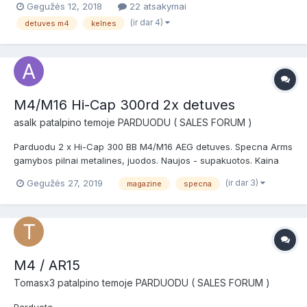
Gegužės 12, 2018
22 atsakymai
(ir dar 4)
detuves m4
kelnes
M4/M16 Hi-Cap 300rd 2x detuves
asalk
patalpino temoje
PARDUODU ( SALES FORUM )
Parduodu 2 x Hi-Cap 300 BB M4/M16 AEG detuves. Specna Arms
gamybos pilnai metalines, juodos. Naujos - supakuotos. Kaina
18EUR uz abi. Vilnius. pm https://www.skelbiu.lt/skelbimai/airsoft-
(ir dar 3)
Gegužės 27, 2019
magazine
specna
m4-m16-300rd-2x-detuves-41356175.html
M4 / AR15
Tomasx3
patalpino temoje
PARDUODU ( SALES FORUM )