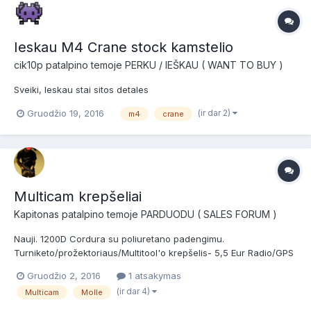
Ieskau M4 Crane stock kamstelio
cik10p
patalpino temoje
PERKU / IEŠKAU ( WANT TO BUY )
Sveiki, Ieskau stai sitos detales
(ir dar 2)
Gruodžio 19, 2016
m4
crane
Multicam krepšeliai
Kapitonas
patalpino temoje
PARDUODU ( SALES FORUM )
Nauji. 1200D Cordura su poliuretano padengimu.
Turniketo/prožektoriaus/Multitool'o krepšelis- 5,5 Eur Radio/GPS
krepšelis- 8 Eur GSM išmaniojo telefono krepšelis- 8,7 Eur
Gruodžio 2, 2016
1 atsakymas
krepšelis 1x granatai- 9,5 eur atviras 1x M4 (AK47) krepšelis- 9,5
(ir dar 4)
Multicam
Molle
Eur uždaras 2x M4 (AK47) krepšelis- 11 Eur atviras 1x M4 (...