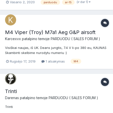
(ir dar 1)
Vasario 2, 2020
parduodu
ar-15
45755609.html
M4 Viper (Troy) M7a1 Aeg G&P airsoft
Karcexvx
patalpino temoje
PARDUODU ( SALES FORUM )
Visiškai naujas, iš UK. Deans jungtis, 7.4 V li-po 380 eu, KAUNAS
Skambinti skelbime nurodytu numeriu :)
https://www.skelbiu.lt/skelbimai/m4-viper-troy-m7a1-aeg-g-p-
Rugsėjo 17, 2019
1 atsakymas
M4
airsoft-43286741.html#&gid=1&pid=3
Trinti
Darenas
patalpino temoje
PARDUODU ( SALES FORUM )
Trinti