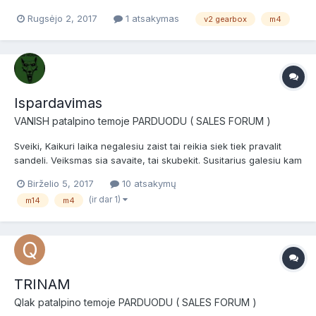
M4-M16-replicas.html
Rugsėjo 2, 2017
1 atsakymas
v2 gearbox
m4
Ispardavimas
VANISH
patalpino temoje
PARDUODU ( SALES FORUM )
Sveiki, Kaikuri laika negalesiu zaist tai reikia siek tiek pravalit
sandeli. Veiksmas sia savaite, tai skubekit. Susitarius galesiu kam
is komandos nariu palikt. 1. M14 EBR, gamintojas CYMA Kaina: 150
Birželio 5, 2017
10 atsakymų
I vidurius nelista. Mazai naudotas, komlekte 4 king arms mid-cap
(ir dar 1)
m14
m4
detuves ir originalus...
TRINAM
Qlak
patalpino temoje
PARDUODU ( SALES FORUM )