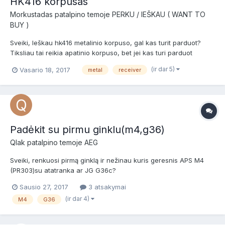
HK416 korpusas
Morkustadas
patalpino temoje
PERKU / IEŠKAU ( WANT TO
BUY )
Sveiki, Ieškau hk416 metalinio korpuso, gal kas turit parduot?
Tiksliau tai reikia apatinio korpuso, bet jei kas turi parduot
paimciau ir visa komplekta/ Arba galzinote ar tinka apatinis m4
(ir dar 5)
Vasario 18, 2017
metal
receiver
korpusas and hk416 modelio?
Padėkit su pirmu ginklu(m4,g36)
Qlak
patalpino temoje
AEG
Sveiki, renkuosi pirmą ginklą ir nežinau kuris geresnis APS M4
(PR303)su atatranka ar JG G36c?
http://www.evike.com/products/47658/
Sausio 27, 2017
3 atsakymai
http://www.airsoftas.lt/airsoft-automatas-g36c Gal kas turėjot ar
(ir dar 4)
M4
G36
galit kažką apie juos pakomentuoti? Kuris bus ilgaamžiskesnis,
su kuriuo mažiau bėdų bus Kaip...