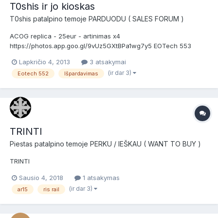
T0shis ir jo kioskas
T0shis
patalpino temoje
PARDUODU ( SALES FORUM )
ACOG replica - 25eur - artinimas x4
https://photos.app.goo.gl/9vUz5GXtBPa1wg7y5 EOTech 553
replica - 25 eur - žalias/raudonas
Lapkričio 4, 2013
3 atsakymai
https://photos.app.goo.gl/oBNc2Z6izTEqqfaVA Povamzdinis
(ir dar 3)
Eotech 552
Išpardavimas
granatsvaidis Classic Army m203 short - 100 eur - dvi granatos
po 100bb https://photos.app.goo.gl/aaDnsK397JE23zgKA...
TRINTI
Piestas
patalpino temoje
PERKU / IEŠKAU ( WANT TO BUY )
TRINTI
Sausio 4, 2018
1 atsakymas
(ir dar 3)
ar15
ris rail