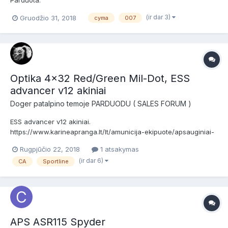
Parduota.
(ir dar 3)
Gruodžio 31, 2018
cyma
007
Optika 4x32 Red/Green Mil-Dot, ESS
advancer v12 akiniai
Doger
patalpino temoje
PARDUODU ( SALES FORUM )
ESS advancer v12 akiniai.
https://www.karineapranga.lt/lt/amunicija-ekipuote/apsauginiai-
akiniai/taktiniai-koviniai-akiniai-ess-advancer-v-12.html Kaina: 15
Rugpjūčio 22, 2018
1 atsakymas
EUR Optika 4x32 Red/Green Mil-Dot. Su raudonu ir žaliu
(ir dar 6)
CA
Sportline
pašvietimu. Kompaktiška - gerai atrodo ant M ir panašios klasės
ginklų. Kain...
APS ASR115 Spyder