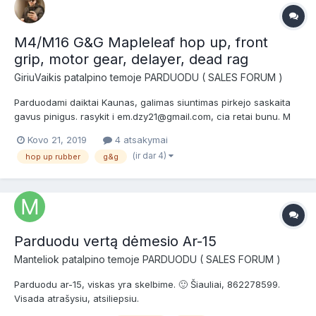
M4/M16 G&G Mapleleaf hop up, front
grip, motor gear, delayer, dead rag
GiriuVaikis
patalpino temoje
PARDUODU ( SALES FORUM )
Parduodami daiktai Kaunas, galimas siuntimas pirkejo saskaita
gavus pinigus. rasykit i em.dzy21@gmail.com, cia retai bunu. M
lock attachment point 3eur, naudotas motor cover plate, nauja
Kovo 21, 2019
4 atsakymai
bet bandyta pritaikyt, tai macius modifikaciju 3eur Ma...
(ir dar 4)
hop up rubber
g&g
Parduodu vertą dėmesio Ar-15
Manteliok
patalpino temoje
PARDUODU ( SALES FORUM )
Parduodu ar-15, viskas yra skelbime. 🙂 Šiauliai, 862278599.
Visada atrašysiu, atsiliepsiu.
https://m.skelbiu.lt/skelbimai/vienetinis-airsoft-ar-15-m4-