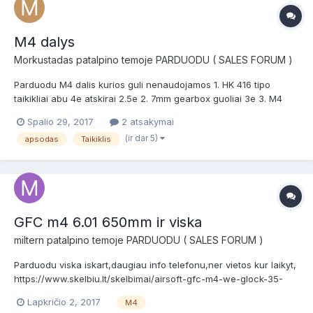
M4 dalys
Morkustadas
patalpino temoje
PARDUODU ( SALES FORUM )
Parduodu M4 dalis kurios guli nenaudojamos 1. HK 416 tipo
taikikliai abu 4e atskirai 2.5e 2. 7mm gearbox guoliai 3e 3. M4
nešimo rankena su takikliu 4e 4. Magpul buožė 6e 5. M4 R.I.S.
Spalio 29, 2017
2 atsakymai
rail'as metalinis apsodas 17e http://www.taiwangun.com/en/ris-i-
(ir dar 5)
apsodas
Taikiklis
ras-i-sir/10-free-float-rail-set-for-m-series?...
GFC m4 6.01 650mm ir viska
miltern
patalpino temoje
PARDUODU ( SALES FORUM )
Parduodu viska iskart,daugiau info telefonu,ner vietos kur laikyt,
https://www.skelbiu.lt/skelbimai/airsoft-gfc-m4-we-glock-35-
gen2-we-hi-capa-5-1-ir-31660333.html
Lapkričio 2, 2017
M4