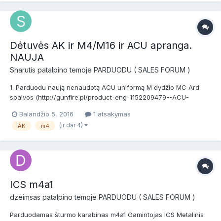
Dėtuvės AK ir M4/M16 ir ACU apranga.
NAUJA
Sharutis
patalpino temoje
PARDUODU ( SALES FORUM )
1. Parduodu naują nenaudotą ACU uniformą M dydžio MC Ard
spalvos (http://gunfire.pl/product-eng-1152209479--ACU-
Uniform-Set-M…). Nusipirkau per mažą. Mano ūgis 188cm,
Balandžio 5, 2016
1 atsakymas
vidutinio sudėjimo. Realiai tiktų kieno ūgis 170-180 cm. Vilniuje
(ir dar 4)
AK
m4
galima pasimatuot. Kaina 40 EUR. REZERVUOTA, bet dar
neparduota, ga...
ICS m4a1
dzeimsas
patalpino temoje
PARDUODU ( SALES FORUM )
Parduodamas šturmo karabinas m4a1 Gamintojas ICS Metalinis