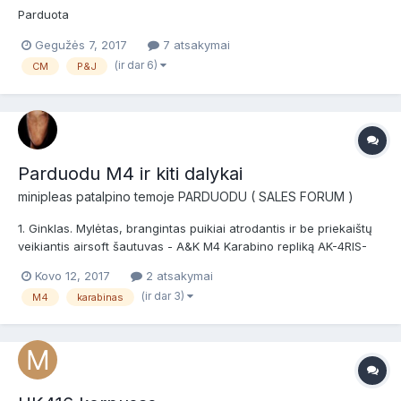
Parduota
Gegužės 7, 2017
7 atsakymai
(ir dar 6)
CM
P&J
Parduodu M4 ir kiti dalykai
minipleas
patalpino temoje
PARDUODU ( SALES FORUM )
1. Ginklas. Mylėtas, brangintas puikiai atrodantis ir be priekaištų
veikiantis airsoft šautuvas - A&K M4 Karabino repliką AK-4RIS-
MET. Šaudo ~125 m/s., precizinis 6.02 vamzdelis, pakeisti low
Kovo 12, 2017
2 atsakymai
resistanc laidai su T jungtimi, metaliniai dantračiai, LiPo 7.4v 1200
(ir dar 3)
M4
karabinas
mAh baterija, dėtuvė ~80 bbs, dėtuv...