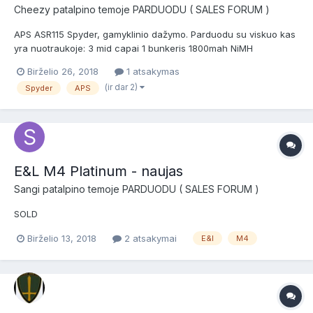
Cheezy
patalpino temoje
PARDUODU ( SALES FORUM )
APS ASR115 Spyder, gamyklinio dažymo. Parduodu su viskuo kas
yra nuotraukoje: 3 mid capai 1 bunkeris 1800mah NiMH
akumuliatorius. Įdėtas BTS555 mosfetas, silikoninė hopo guma.
Birželio 26, 2018
1 atsakymas
Greitis: ~125m/s KAINA: 180Eur +37067390210, Vilnius
(ir dar 2)
Spyder
APS
E&L M4 Platinum - naujas
Sangi
patalpino temoje
PARDUODU ( SALES FORUM )
SOLD
Birželio 13, 2018
2 atsakymai
E&l
M4