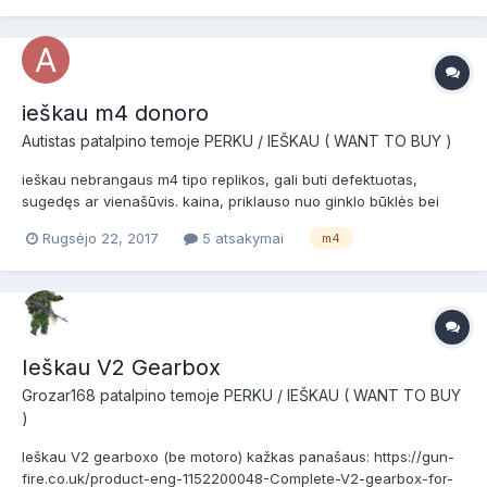
ieškau m4 donoro
Autistas
patalpino temoje
PERKU / IEŠKAU ( WANT TO BUY )
ieškau nebrangaus m4 tipo replikos, gali buti defektuotas,
sugedęs ar vienašūvis. kaina, priklauso nuo ginklo būklės bei
sveikų dalių. Kaunas
Rugsėjo 22, 2017
5 atsakymai
m4
Ieškau V2 Gearbox
Grozar168
patalpino temoje
PERKU / IEŠKAU ( WANT TO BUY
)
Ieškau V2 gearboxo (be motoro) kažkas panašaus: https://gun-
fire.co.uk/product-eng-1152200048-Complete-V2-gearbox-for-