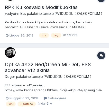
RPK Kulkosvaidis Modifikuoktas
vadybininkas
patalpino temoje
PARDUODU ( SALES FORUM )
Parduodu nes turiu kitą o šis dulka ant sienos, kaina kaip
paprasto AK Kaina : du šimtai dvidešimt eur. Miestas :
Širvintos/Vilnius Foto ir daugiau info skelbime:
(ir dar 2)
Liepos 26, 2019
rpk
lmg
https://www.skelbiu.lt/skelbimai/sratasvydis-airsoft-kulkosvaidis-
42563405.html Siunčiu į kitus miestus ar šalis jeigu yra poreikis.
Optika 4x32 Red/Green Mil-Dot, ESS
advancer v12 akiniai
Doger
patalpino temoje
PARDUODU ( SALES FORUM )
ESS advancer v12 akiniai.
https://www.karineapranga.lt/lt/amunicija-ekipuote/apsauginiai-
akiniai/taktiniai-koviniai-akiniai-ess-advancer-v-12.html Kaina: 15
Rugpjūčio 22, 2018
1 atsakymas
EUR Optika 4x32 Red/Green Mil-Dot. Su raudonu ir žaliu
(ir dar 6)
CA
Sportline
pašvietimu. Kompaktiška - gerai atrodo ant M ir panašios klasės