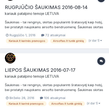
RUGPJŪČIO ŠAUKIMAS 2016-08-14
kariauk
patalpino temoje
LIETUVA
Šaukimas - tai renginys, skirtas populiarinti šratasvydį kaip hobį,
bei pristatyti naujokams airsofto bendruomenę. Šaukimas skirtas
naujokams (nuomininkams) ir patyrusiems žaidėjams bei airsofto
Rugpjūčio 1, 2016
72 atsakymai
komandoms. Prieš žaidimą bus NEMOKAMI dviejų valandų
(ir dar 1)
Kariauk.lt karinės pramogos
Airsoftas.lt turėk ginklą
baziniai kariniai mokymai, po jų žaidimas. Data:...
LIEPOS ŠAUKIMAS 2016-07-17
kariauk
patalpino temoje
LIETUVA
Šaukimas - tai renginys, skirtas populiarinti šratasvydį kaip hobį,
bei pristatyti naujokams airsofto bendruomenę. Šaukimas skirtas
naujokams (nuomininkams) ir patyrusiems žaidėjams bei airsofto
Birželio 28, 2016
106 atsakymai
komandoms. Prieš žaidimą bus NEMOKAMI dviejų valandų
(ir dar 1)
Kariauk.lt karinė pramogos
Airsoftas.lt turėk ginklą
baziniai kariniai mokymai, po jų žaidimas. Data:...