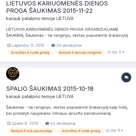
LIETUVOS KARIUOMENĖS DIENOS
PROGA ŠAUKIMAS 2015-11-22
kariauk
patalpino temoje
LIETUVA
LIETUVOS KARIUOMENĖS DIENOS PROGA ORGANIZUOJAME
ŠAUKIMĄ. Šaukimas - tai renginys, skirtas populiarinti šratasvydį
kaip hobį, bei pristatyti naujokams Vilniaus airsofto
Lapkričio 11, 2015
59 atsakymai
bendruomenę. Šaukimas skirtas naujokams (nuomininkams) ir
(ir dar 1)
Airsoftas.lt turėk ginklą
Kariauk.lt kariniai renginiai
patyrusiems žaidėjams bei airsofto komandoms. Prieš žaidimą
bus NEMOKAM...
SPALIO ŠAUKIMAS 2015-10-18
kariauk
patalpino temoje
LIETUVA
Šaukimas - tai renginys, skirtas populiarinti šratasvydį kaip hobį,
bei pristatyti naujokams Vilniaus airsofto bendruomenę.
Šaukimas skirtas naujokams (nuomininkams) ir patyrusiems
Spalio 8, 2015
52 atsakymai
žaidėjams bei airsofto komandoms. Prieš žaidimą bus NEMOKAMI
(ir dar 1)
Kariauk.lt būk pasiruošęs
Airsoftas.lt turėk ginklą
dviejų valandų baziniai kariniai mokymai, po jų žaidimas....