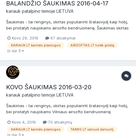
BALANDŽIO ŠAUKIMAS 2016-04-17
kariauk
patalpino temoje
LIETUVA
Šaukimas - tai renginys, skirtas populiarinti šratasvydį kaip hobį,
bei pristatyti naujokams airsofto bendruomenę. Šaukimas skirtas
naujokams (nuomininkams) ir patyrusiems žaidėjams bei airsofto
Kovo 29, 2016
67 atsakymai
komandoms. Prieš žaidimą bus NEMOKAMI dviejų valandų
KARIAUK.LT karinės pramogos
AIRSOFTAS.LT turėk ginklą
baziniai kariniai mokymai, po jų žaidimas. Da...
(ir dar 1)
KOVO ŠAUKIMAS 2016-03-20
kariauk
patalpino temoje
LIETUVA
Šaukimas - tai renginys, skirtas populiarinti šratasvydį kaip hobį,
bei pristatyti naujokams Vilniaus airsofto bendruomenę.
Šaukimas skirtas naujokams (nuomininkams) ir patyrusiems
Kovo 4, 2016
70 atsakymų
žaidėjams bei airsofto komandoms. Prieš žaidimą bus NEMOKAMI
KARIAUK.LT karinės pramogos
TANKS.LT vairuok šarvuotį
dviejų valandų baziniai kariniai mokymai, po jų žaidimas....
(ir dar 1)