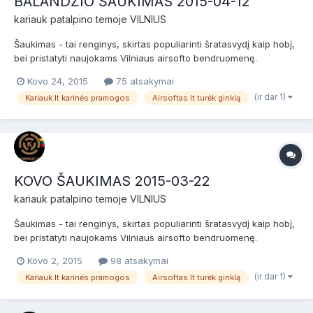
BALANDŽIO ŠAUKIMAS 2015-04-12
kariauk
patalpino temoje
VILNIUS
Šaukimas - tai renginys, skirtas populiarinti šratasvydį kaip hobį,
bei pristatyti naujokams Vilniaus airsofto bendruomenę.
Šaukimas skirtas naujokams (nuomininkams) ir patyrusiems
Kovo 24, 2015
75 atsakymai
žaidėjams bei airsofto komandoms. Prieš žaidimą bus NEMOKAMI
(ir dar 1)
Kariauk.lt karinės pramogos
Airsoftas.lt turėk ginklą
dviejų valandų baziniai kariniai mokymai, po jų žaidimas....
KOVO ŠAUKIMAS 2015-03-22
kariauk
patalpino temoje
VILNIUS
Šaukimas - tai renginys, skirtas populiarinti šratasvydį kaip hobį,
bei pristatyti naujokams Vilniaus airsofto bendruomenę.
Šaukimas skirtas naujokams (nuomininkams) ir patyrusiems
Kovo 2, 2015
98 atsakymai
žaidėjams bei airsofto komandoms. Prieš žaidimą bus NEMOKAMI
(ir dar 1)
Kariauk.lt karinės pramogos
Airsoftas.lt turėk ginklą
dviejų valandų baziniai kariniai mokymai, po jų žaidimas....