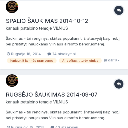
SPALIO ŠAUKIMAS 2014-10-12
kariauk
patalpino temoje
VILNIUS
Šaukimas - tai renginys, skirtas populiarinti šratasvydį kaip hobį,
bei pristatyti naujokams Vilniaus airsofto bendruomenę.
Šaukimas skirtas naujokams (nuomininkams) ir patyrusiems
Rugsėjo 18, 2014
74 atsakymai
žaidėjams bei airsofto komandoms. Prieš žaidimą bus NEMOKAMI
(ir dar 1)
Kariauk.lt karinės pramogos
Airsoftas.lt turėk ginklą
dviejų valandų baziniai kariniai mokymai, po jų žaidimas...
RUGSĖJO ŠAUKIMAS 2014-09-07
kariauk
patalpino temoje
VILNIUS
Šaukimas - tai renginys, skirtas populiarinti šratasvydį kaip hobį,
bei pristatyti naujokams Vilniaus airsofto bendruomenę.
Šaukimas skirtas naujokams (nuomininkams) ir patyrusiems
Rugpjūčio 19, 2014
40 atsakymų