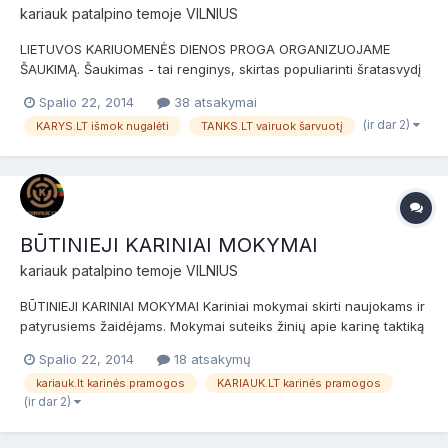
kariauk
patalpino temoje
VILNIUS
LIETUVOS KARIUOMENĖS DIENOS PROGA ORGANIZUOJAME
ŠAUKIMĄ. Šaukimas - tai renginys, skirtas populiarinti šratasvydį
kaip hobį, bei pristatyti naujokams Vilniaus airsofto
Spalio 22, 2014
38 atsakymai
bendruomenę. Šaukimas skirtas naujokams (nuomininkams) ir
(ir dar 2)
KARYS.LT išmok nugalėti
TANKS.LT vairuok šarvuotį
patyrusiems žaidėjams bei airsofto komandoms. Prieš žaidimą
bus NEMO...
BŪTINIEJI KARINIAI MOKYMAI
kariauk
patalpino temoje
VILNIUS
BŪTINIEJI KARINIAI MOKYMAI Kariniai mokymai skirti naujokams ir
patyrusiems žaidėjams. Mokymai suteiks žinių apie karinę taktiką
dienos metu bei tinkamą kiekvieno kario pasiruošimą užduotims
Spalio 22, 2014
18 atsakymų
ir jų vykdymui. Būtinieji kariniai mokymai. Data: 2014-11-16 (
kariauk.lt karinės pramogos
KARIAUK.LT karinės pramogos
sekmadienis ). Vieta: Kariauk.lt po...
(ir dar 2)