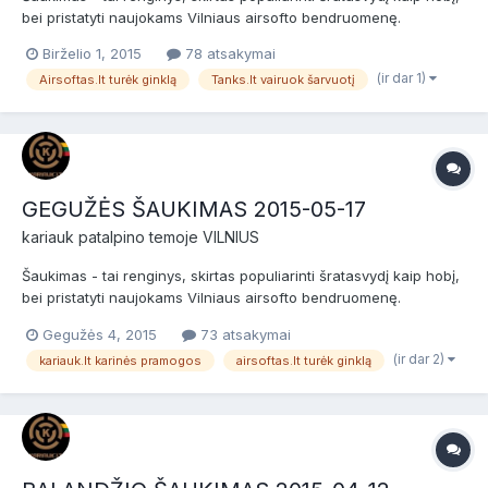
bei pristatyti naujokams Vilniaus airsofto bendruomenę.
Šaukimas skirtas naujokams (nuomininkams) ir patyrusiems
Birželio 1, 2015
78 atsakymai
žaidėjams bei airsofto komandoms. Prieš žaidimą bus NEMOKAMI
(ir dar 1)
Airsoftas.lt turėk ginklą
Tanks.lt vairuok šarvuotį
dviejų valandų baziniai kariniai mokymai, po jų žaidimas....
GEGUŽĖS ŠAUKIMAS 2015-05-17
kariauk
patalpino temoje
VILNIUS
Šaukimas - tai renginys, skirtas populiarinti šratasvydį kaip hobį,
bei pristatyti naujokams Vilniaus airsofto bendruomenę.
Šaukimas skirtas naujokams (nuomininkams) ir patyrusiems
Gegužės 4, 2015
73 atsakymai
žaidėjams bei airsofto komandoms. Prieš žaidimą bus NEMOKAMI
(ir dar 2)
kariauk.lt karinės pramogos
airsoftas.lt turėk ginklą
dviejų valandų baziniai kariniai mokymai, po jų žaidimas....