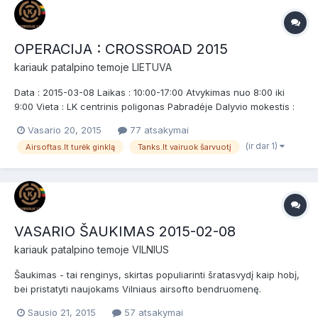
OPERACIJA : CROSSROAD 2015
kariauk
patalpino temoje
LIETUVA
Data : 2015-03-08 Laikas : 10:00-17:00 Atvykimas nuo 8:00 iki
9:00 Vieta : LK centrinis poligonas Pabradėje Dalyvio mokestis :
10 €. Dalyvavimas NEMOKAMAS tiems kurie dalyvavo trijuose
Vasario 20, 2015
77 atsakymai
NEMOKAMUOSE ŠAUKIMŲ MOKYMUOSE ( registruojantis,
(ir dar 1)
Airsoftas.lt turėk ginklą
Tanks.lt vairuok šarvuotį
prašome nurodyti kurių mėnesių mokymuose dalyvavote )....
VASARIO ŠAUKIMAS 2015-02-08
kariauk
patalpino temoje
VILNIUS
Šaukimas - tai renginys, skirtas populiarinti šratasvydį kaip hobį,
bei pristatyti naujokams Vilniaus airsofto bendruomenę.
Šaukimas skirtas naujokams (nuomininkams) ir patyrusiems
Sausio 21, 2015
57 atsakymai
žaidėjams bei airsofto komandoms. Prieš žaidimą bus NEMOKAMI