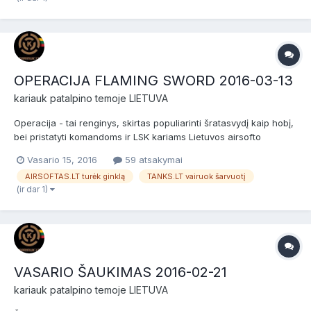
OPERACIJA FLAMING SWORD 2016-03-13
kariauk
patalpino temoje
LIETUVA
Operacija - tai renginys, skirtas populiarinti šratasvydį kaip hobį,
bei pristatyti komandoms ir LSK kariams Lietuvos airsofto
bendruomenę ir aukštesnį žaidimų lygį. Operacija skirta
Vasario 15, 2016
59 atsakymai
komandoms ir LSK kariams, kurie dalyvavo bent trijuose
AIRSOFTAS.LT turėk ginklą
TANKS.LT vairuok šarvuotį
Šaukimuose su mokymais. Šiame renginyje naudojamos tik Mid-
(ir dar 1)
Cap...
VASARIO ŠAUKIMAS 2016-02-21
kariauk
patalpino temoje
LIETUVA