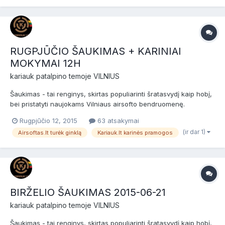
RUGPJŪČIO ŠAUKIMAS + KARINIAI
MOKYMAI 12H
kariauk
patalpino temoje
VILNIUS
Šaukimas - tai renginys, skirtas populiarinti šratasvydį kaip hobį,
bei pristatyti naujokams Vilniaus airsofto bendruomenę.
Šaukimas skirtas naujokams (nuomininkams) ir patyrusiems
Rugpjūčio 12, 2015
63 atsakymai
žaidėjams bei airsofto komandoms. Prieš žaidimą šeštadienį bus
(ir dar 1)
Airsoftas.lt turėk ginklą
Kariauk.lt karinės pramogos
NEMOKAMI 12 valandų baziniai kariniai mokymai, po jų sek...
BIRŽELIO ŠAUKIMAS 2015-06-21
kariauk
patalpino temoje
VILNIUS
Šaukimas - tai renginys, skirtas populiarinti šratasvydį kaip hobį,