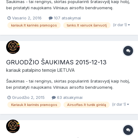
Šaukimas - tai renginys, skirtas populiarinti šratasvydį kaip hobį,
bei pristatyti naujokams Vilniaus airsofto bendruomenę.
Šaukimas skirtas naujokams (nuomininkams) ir patyrusiems
Vasario 2, 2016
107 atsakymai
žaidėjams bei airsofto komandoms. Prieš žaidimą bus NEMOKAMI
(ir dar 1)
kariauk.lt karinės pramogos
tanks.lt vairuok šarvuotį
dviejų valandų baziniai kariniai mokymai, po jų žaidimas....
GRUODŽIO ŠAUKIMAS 2015-12-13
kariauk
patalpino temoje
LIETUVA
Šaukimas - tai renginys, skirtas populiarinti šratasvydį kaip hobį,
bei pristatyti naujokams Vilniaus airsofto bendruomenę.
Šaukimas skirtas naujokams (nuomininkams) ir patyrusiems
Gruodžio 2, 2015
63 atsakymai
žaidėjams bei airsofto komandoms. Prieš žaidimą bus NEMOKAMI
(ir dar 1)
Kariauk.lt karinės pramogos
Airsoftas.lt turėk ginklą
dviejų valandų baziniai kariniai mokymai, po jų žaidimas....