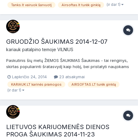
(ir dar 1)
Tanks.lt vairuok šarvuotį
Airsoftas.lt turėk ginklą
dviejų valandų baziniai kariniai mokymai, po jų žaidimas....
GRUODŽIO ŠAUKIMAS 2014-12-07
kariauk
patalpino temoje
VILNIUS
Paskutinis šių metų ŽIEMOS ŠAUKIMAS Šaukimas - tai renginys,
skirtas populiarinti šratasvydį kaip hobį, bei pristatyti naujokams
Vilniaus airsofto bendruomenę. Šaukimas skirtas naujokams
Lapkričio 24, 2014
23 atsakymai
(nuomininkams) ir patyrusiems žaidėjams bei airsofto
KARIAUK.LT karinės pramogos
AIRSOFTAS.LT turėk ginklą
komandoms. Prieš žaidimą bus NEMOKAMI dviejų valandų b...
(ir dar 1)
LIETUVOS KARIUOMENĖS DIENOS
PROGA ŠAUKIMAS 2014-11-23