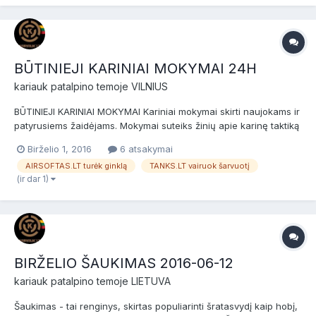
BŪTINIEJI KARINIAI MOKYMAI 24H
kariauk
patalpino temoje
VILNIUS
BŪTINIEJI KARINIAI MOKYMAI Kariniai mokymai skirti naujokams ir
patyrusiems žaidėjams. Mokymai suteiks žinių apie karinę taktiką
dienos ir nakties metu, bei tinkamą kiekvieno kario pasiruošimą
Birželio 1, 2016
6 atsakymai
užduotims ir jų vykdymui. Data: 2016-06-25/26 (
AIRSOFTAS.LT turėk ginklą
TANKS.LT vairuok šarvuotį
šeštadienis/sekmadienis ). Vieta: Susirinkimo...
(ir dar 1)
BIRŽELIO ŠAUKIMAS 2016-06-12
kariauk
patalpino temoje
LIETUVA
Šaukimas - tai renginys, skirtas populiarinti šratasvydį kaip hobį,