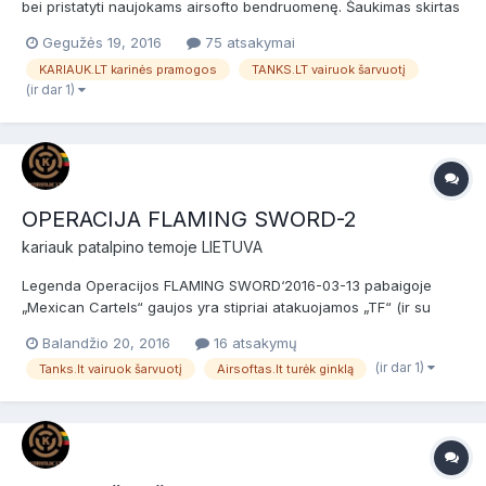
bei pristatyti naujokams airsofto bendruomenę. Šaukimas skirtas
naujokams (nuomininkams) ir patyrusiems žaidėjams bei airsofto
Gegužės 19, 2016
75 atsakymai
komandoms. Prieš žaidimą bus NEMOKAMI dviejų valandų
KARIAUK.LT karinės pramogos
TANKS.LT vairuok šarvuotį
baziniai kariniai mokymai, po jų žaidimas. Data:...
(ir dar 1)
OPERACIJA FLAMING SWORD-2
kariauk
patalpino temoje
LIETUVA
Legenda Operacijos FLAMING SWORD‘2016-03-13 pabaigoje
„Mexican Cartels“ gaujos yra stipriai atakuojamos „TF“ (ir su
jomis bendradarbiaujančių ar „užverbuotų“) kitų pajėgų, patiria
Balandžio 20, 2016
16 atsakymų
didelių nuostolių ir išstumiamos iš savo veiklos rajono.
(ir dar 1)
Tanks.lt vairuok šarvuotį
Airsoftas.lt turėk ginklą
Narkobaronas El Čudo su jam ištikimų „Mex...