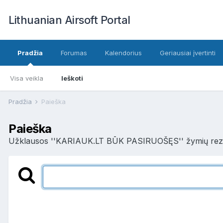
Lithuanian Airsoft Portal
Pradžia
Forumas
Kalendorius
Geriausiai įvertinti
Visa veikla
Ieškoti
Pradžia
Paieška
Paieška
Užklausos ''KARIAUK.LT BŪK PASIRUOŠĘS'' žymių rezul