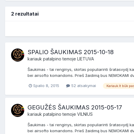
2 rezultatai
SPALIO ŠAUKIMAS 2015-10-18
kariauk
patalpino temoje
LIETUVA
Šaukimas - tai renginys, skirtas populiarinti šratasvydį
bei airsofto komandoms. Prieš žaidimą bus NEMOKAMI dviej
Spalio 8, 2015
52 atsakymai
Kariauk.lt būk p
GEGUŽĖS ŠAUKIMAS 2015-05-17
kariauk
patalpino temoje
VILNIUS
Šaukimas - tai renginys, skirtas populiarinti šratasvydį
bei airsofto komandoms. Prieš žaidimą bus NEMOKAMI dviej