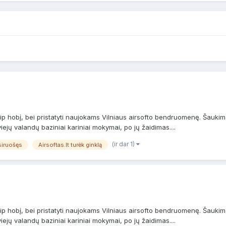
 kaip hobį, bei pristatyti naujokams Vilniaus airsofto bendruomenę. Šau
ų valandų baziniai kariniai mokymai, po jų žaidimas....
(ir dar 1)
asiruošęs
Airsoftas.lt turėk ginklą
 kaip hobį, bei pristatyti naujokams Vilniaus airsofto bendruomenę. Šau
ų valandų baziniai kariniai mokymai, po jų žaidimas....