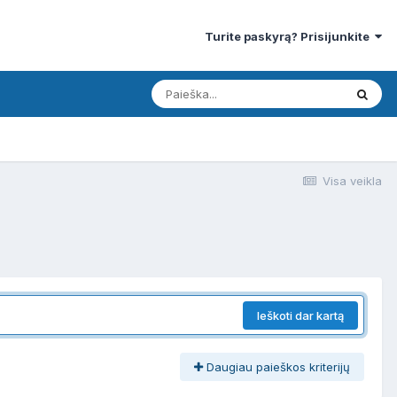
Turite paskyrą? Prisijunkite
Visa veikla
Ieškoti dar kartą
Daugiau paieškos kriterijų