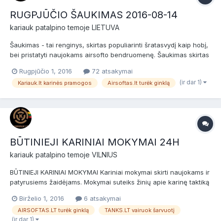
RUGPJŪČIO ŠAUKIMAS 2016-08-14
kariauk
patalpino temoje
LIETUVA
Šaukimas - tai renginys, skirtas populiarinti šratasvydį kaip hobį,
bei pristatyti naujokams airsofto bendruomenę. Šaukimas skirtas
naujokams (nuomininkams) ir patyrusiems žaidėjams bei airsofto
Rugpjūčio 1, 2016
72 atsakymai
komandoms. Prieš žaidimą bus NEMOKAMI dviejų valandų
(ir dar 1)
Kariauk.lt karinės pramogos
Airsoftas.lt turėk ginklą
baziniai kariniai mokymai, po jų žaidimas. Data:...
BŪTINIEJI KARINIAI MOKYMAI 24H
kariauk
patalpino temoje
VILNIUS
BŪTINIEJI KARINIAI MOKYMAI Kariniai mokymai skirti naujokams ir
patyrusiems žaidėjams. Mokymai suteiks žinių apie karinę taktiką
dienos ir nakties metu, bei tinkamą kiekvieno kario pasiruošimą
Birželio 1, 2016
6 atsakymai
užduotims ir jų vykdymui. Data: 2016-06-25/26 (
AIRSOFTAS.LT turėk ginklą
TANKS.LT vairuok šarvuotį
šeštadienis/sekmadienis ). Vieta: Susirinkimo...
(ir dar 1)