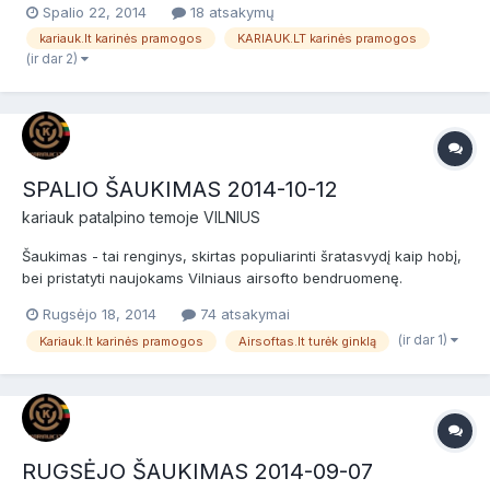
Spalio 22, 2014
18 atsakymų
ir jų vykdymui. Būtinieji kariniai mokymai. Data: 2014-11-16 (
kariauk.lt karinės pramogos
KARIAUK.LT karinės pramogos
sekmadienis ). Vieta: Kariauk.lt po...
(ir dar 2)
SPALIO ŠAUKIMAS 2014-10-12
kariauk
patalpino temoje
VILNIUS
Šaukimas - tai renginys, skirtas populiarinti šratasvydį kaip hobį,
bei pristatyti naujokams Vilniaus airsofto bendruomenę.
Šaukimas skirtas naujokams (nuomininkams) ir patyrusiems
Rugsėjo 18, 2014
74 atsakymai
žaidėjams bei airsofto komandoms. Prieš žaidimą bus NEMOKAMI
(ir dar 1)
Kariauk.lt karinės pramogos
Airsoftas.lt turėk ginklą
dviejų valandų baziniai kariniai mokymai, po jų žaidimas...
RUGSĖJO ŠAUKIMAS 2014-09-07