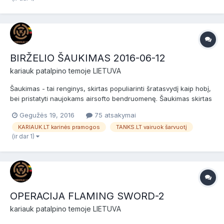
BIRŽELIO ŠAUKIMAS 2016-06-12
kariauk
patalpino temoje
LIETUVA
Šaukimas - tai renginys, skirtas populiarinti šratasvydį kaip hobį,
bei pristatyti naujokams airsofto bendruomenę. Šaukimas skirtas
naujokams (nuomininkams) ir patyrusiems žaidėjams bei airsofto
Gegužės 19, 2016
75 atsakymai
komandoms. Prieš žaidimą bus NEMOKAMI dviejų valandų
KARIAUK.LT karinės pramogos
TANKS.LT vairuok šarvuotį
baziniai kariniai mokymai, po jų žaidimas. Data:...
(ir dar 1)
OPERACIJA FLAMING SWORD-2
kariauk
patalpino temoje
LIETUVA