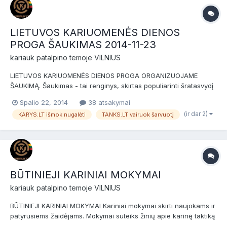
LIETUVOS KARIUOMENĖS DIENOS
PROGA ŠAUKIMAS 2014-11-23
kariauk
patalpino temoje
VILNIUS
LIETUVOS KARIUOMENĖS DIENOS PROGA ORGANIZUOJAME
ŠAUKIMĄ. Šaukimas - tai renginys, skirtas populiarinti šratasvydį
kaip hobį, bei pristatyti naujokams Vilniaus airsofto
Spalio 22, 2014
38 atsakymai
bendruomenę. Šaukimas skirtas naujokams (nuomininkams) ir
(ir dar 2)
KARYS.LT išmok nugalėti
TANKS.LT vairuok šarvuotį
patyrusiems žaidėjams bei airsofto komandoms. Prieš žaidimą
bus NEMO...
BŪTINIEJI KARINIAI MOKYMAI
kariauk
patalpino temoje
VILNIUS
BŪTINIEJI KARINIAI MOKYMAI Kariniai mokymai skirti naujokams ir
patyrusiems žaidėjams. Mokymai suteiks žinių apie karinę taktiką
dienos metu bei tinkamą kiekvieno kario pasiruošimą užduotims