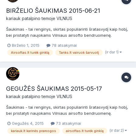
BIRŽELIO ŠAUKIMAS 2015-06-21
kariauk
patalpino temoje
VILNIUS
Šaukimas - tai renginys, skirtas populiarinti šratasvydį kaip hobį,
bei pristatyti naujokams Vilniaus airsofto bendruomenę.
Šaukimas skirtas naujokams (nuomininkams) ir patyrusiems
Birželio 1, 2015
78 atsakymai
žaidėjams bei airsofto komandoms. Prieš žaidimą bus NEMOKAMI
(ir dar 1)
Airsoftas.lt turėk ginklą
Tanks.lt vairuok šarvuotį
dviejų valandų baziniai kariniai mokymai, po jų žaidimas....
GEGUŽĖS ŠAUKIMAS 2015-05-17
kariauk
patalpino temoje
VILNIUS
Šaukimas - tai renginys, skirtas populiarinti šratasvydį kaip hobį,
bei pristatyti naujokams Vilniaus airsofto bendruomenę.
Šaukimas skirtas naujokams (nuomininkams) ir patyrusiems
Gegužės 4, 2015
73 atsakymai
žaidėjams bei airsofto komandoms. Prieš žaidimą bus NEMOKAMI
(ir dar 2)
kariauk.lt karinės pramogos
airsoftas.lt turėk ginklą
dviejų valandų baziniai kariniai mokymai, po jų žaidimas....