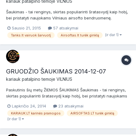
kariauk
patalpino temoje
VILNIUS
Šaukimas - tai renginys, skirtas populiarinti šratasvydį kaip hobį,
bei pristatyti naujokams Vilniaus airsofto bendruomenę.
Šaukimas skirtas naujokams (nuomininkams) ir patyrusiems
Sausio 21, 2015
57 atsakymai
žaidėjams bei airsofto komandoms. Prieš žaidimą bus NEMOKAMI
(ir dar 1)
Tanks.lt vairuok šarvuotį
Airsoftas.lt turėk ginklą
dviejų valandų baziniai kariniai mokymai, po jų žaidimas....
GRUODŽIO ŠAUKIMAS 2014-12-07
kariauk
patalpino temoje
VILNIUS
Paskutinis šių metų ŽIEMOS ŠAUKIMAS Šaukimas - tai renginys,
skirtas populiarinti šratasvydį kaip hobį, bei pristatyti naujokams
Vilniaus airsofto bendruomenę. Šaukimas skirtas naujokams
Lapkričio 24, 2014
23 atsakymai
(nuomininkams) ir patyrusiems žaidėjams bei airsofto
KARIAUK.LT karinės pramogos
AIRSOFTAS.LT turėk ginklą
komandoms. Prieš žaidimą bus NEMOKAMI dviejų valandų b...
(ir dar 1)