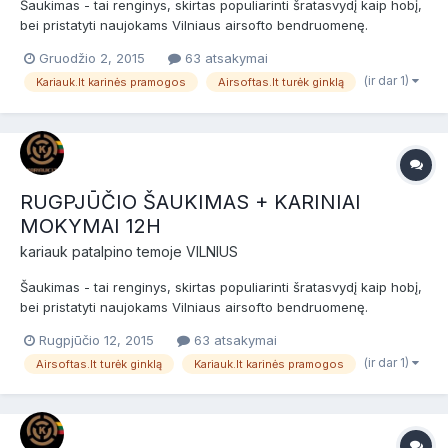
Šaukimas - tai renginys, skirtas populiarinti šratasvydį kaip hobį,
bei pristatyti naujokams Vilniaus airsofto bendruomenę.
Šaukimas skirtas naujokams (nuomininkams) ir patyrusiems
Gruodžio 2, 2015
63 atsakymai
žaidėjams bei airsofto komandoms. Prieš žaidimą bus NEMOKAMI
(ir dar 1)
Kariauk.lt karinės pramogos
Airsoftas.lt turėk ginklą
dviejų valandų baziniai kariniai mokymai, po jų žaidimas....
RUGPJŪČIO ŠAUKIMAS + KARINIAI
MOKYMAI 12H
kariauk
patalpino temoje
VILNIUS
Šaukimas - tai renginys, skirtas populiarinti šratasvydį kaip hobį,
bei pristatyti naujokams Vilniaus airsofto bendruomenę.
Šaukimas skirtas naujokams (nuomininkams) ir patyrusiems
Rugpjūčio 12, 2015
63 atsakymai
žaidėjams bei airsofto komandoms. Prieš žaidimą šeštadienį bus
(ir dar 1)
Airsoftas.lt turėk ginklą
Kariauk.lt karinės pramogos
NEMOKAMI 12 valandų baziniai kariniai mokymai, po jų sek...