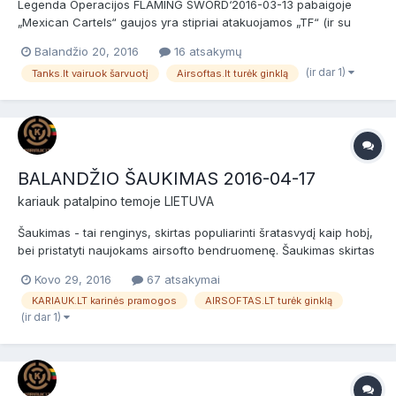
Legenda Operacijos FLAMING SWORD‘2016-03-13 pabaigoje
„Mexican Cartels“ gaujos yra stipriai atakuojamos „TF“ (ir su
jomis bendradarbiaujančių ar „užverbuotų“) kitų pajėgų, patiria
Balandžio 20, 2016
16 atsakymų
didelių nuostolių ir išstumiamos iš savo veiklos rajono.
(ir dar 1)
Tanks.lt vairuok šarvuotį
Airsoftas.lt turėk ginklą
Narkobaronas El Čudo su jam ištikimų „Mex...
BALANDŽIO ŠAUKIMAS 2016-04-17
kariauk
patalpino temoje
LIETUVA
Šaukimas - tai renginys, skirtas populiarinti šratasvydį kaip hobį,
bei pristatyti naujokams airsofto bendruomenę. Šaukimas skirtas
naujokams (nuomininkams) ir patyrusiems žaidėjams bei airsofto
Kovo 29, 2016
67 atsakymai
komandoms. Prieš žaidimą bus NEMOKAMI dviejų valandų
KARIAUK.LT karinės pramogos
AIRSOFTAS.LT turėk ginklą
baziniai kariniai mokymai, po jų žaidimas. Da...
(ir dar 1)