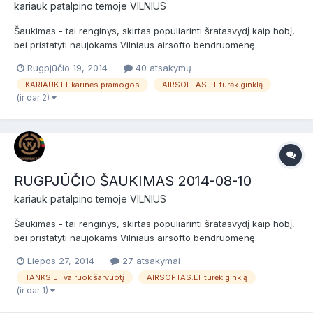
kariauk
patalpino temoje
VILNIUS
Šaukimas - tai renginys, skirtas populiarinti šratasvydį kaip hobį,
bei pristatyti naujokams Vilniaus airsofto bendruomenę.
Šaukimas skirtas naujokams (nuomininkams) ir patyrusiems
Rugpjūčio 19, 2014
40 atsakymų
žaidėjams bei airsofto komandoms. Prieš žaidimą bus NEMOKAMI
KARIAUK.LT karinės pramogos
AIRSOFTAS.LT turėk ginklą
dviejų valandų baziniai kariniai mokymai, po jų žaidimas...
(ir dar 2)
RUGPJŪČIO ŠAUKIMAS 2014-08-10
kariauk
patalpino temoje
VILNIUS
Šaukimas - tai renginys, skirtas populiarinti šratasvydį kaip hobį,
bei pristatyti naujokams Vilniaus airsofto bendruomenę.
Šaukimas skirtas naujokams (nuomininkams) ir patyrusiems
Liepos 27, 2014
27 atsakymai
žaidėjams bei airsofto komandoms. Prieš žaidimą bus NEMOKAMI
TANKS.LT vairuok šarvuotį
AIRSOFTAS.LT turėk ginklą
dviejų valandų baziniai kariniai mokymai, po jų žaidimas...
(ir dar 1)