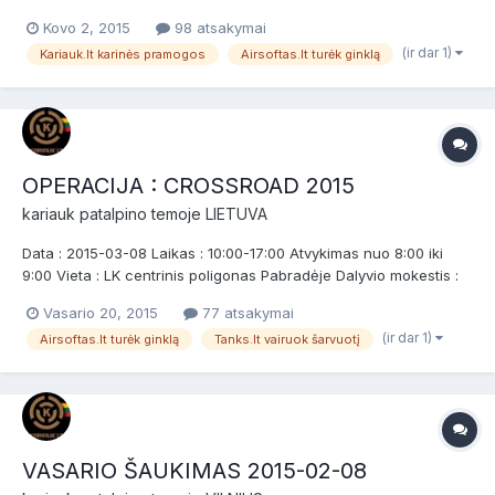
Šaukimas skirtas naujokams (nuomininkams) ir patyrusiems
Kovo 2, 2015
98 atsakymai
žaidėjams bei airsofto komandoms. Prieš žaidimą bus NEMOKAMI
(ir dar 1)
Kariauk.lt karinės pramogos
Airsoftas.lt turėk ginklą
dviejų valandų baziniai kariniai mokymai, po jų žaidimas....
OPERACIJA : CROSSROAD 2015
kariauk
patalpino temoje
LIETUVA
Data : 2015-03-08 Laikas : 10:00-17:00 Atvykimas nuo 8:00 iki
9:00 Vieta : LK centrinis poligonas Pabradėje Dalyvio mokestis :
10 €. Dalyvavimas NEMOKAMAS tiems kurie dalyvavo trijuose
Vasario 20, 2015
77 atsakymai
NEMOKAMUOSE ŠAUKIMŲ MOKYMUOSE ( registruojantis,
(ir dar 1)
Airsoftas.lt turėk ginklą
Tanks.lt vairuok šarvuotį
prašome nurodyti kurių mėnesių mokymuose dalyvavote )....
VASARIO ŠAUKIMAS 2015-02-08