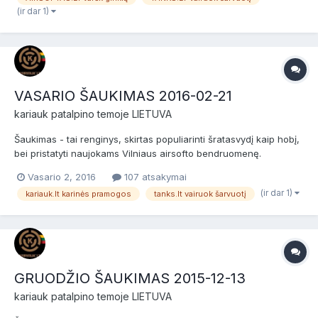
(ir dar 1)
Cap...
VASARIO ŠAUKIMAS 2016-02-21
kariauk
patalpino temoje
LIETUVA
Šaukimas - tai renginys, skirtas populiarinti šratasvydį kaip hobį,
bei pristatyti naujokams Vilniaus airsofto bendruomenę.
Šaukimas skirtas naujokams (nuomininkams) ir patyrusiems
Vasario 2, 2016
107 atsakymai
žaidėjams bei airsofto komandoms. Prieš žaidimą bus NEMOKAMI
(ir dar 1)
kariauk.lt karinės pramogos
tanks.lt vairuok šarvuotį
dviejų valandų baziniai kariniai mokymai, po jų žaidimas....
GRUODŽIO ŠAUKIMAS 2015-12-13
kariauk
patalpino temoje
LIETUVA