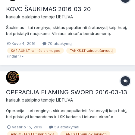
KOVO ŠAUKIMAS 2016-03-20
kariauk
patalpino temoje
LIETUVA
Šaukimas - tai renginys, skirtas populiarinti šratasvydį kaip hobį,
bei pristatyti naujokams Vilniaus airsofto bendruomenę.
Šaukimas skirtas naujokams (nuomininkams) ir patyrusiems
Kovo 4, 2016
70 atsakymų
žaidėjams bei airsofto komandoms. Prieš žaidimą bus NEMOKAMI
KARIAUK.LT karinės pramogos
TANKS.LT vairuok šarvuotį
dviejų valandų baziniai kariniai mokymai, po jų žaidimas....
(ir dar 1)
OPERACIJA FLAMING SWORD 2016-03-13
kariauk
patalpino temoje
LIETUVA
Operacija - tai renginys, skirtas populiarinti šratasvydį kaip hobį,
bei pristatyti komandoms ir LSK kariams Lietuvos airsofto
bendruomenę ir aukštesnį žaidimų lygį. Operacija skirta
Vasario 15, 2016
59 atsakymai
komandoms ir LSK kariams, kurie dalyvavo bent trijuose
AIRSOFTAS.LT turėk ginklą
TANKS.LT vairuok šarvuotį
Šaukimuose su mokymais. Šiame renginyje naudojamos tik Mid-