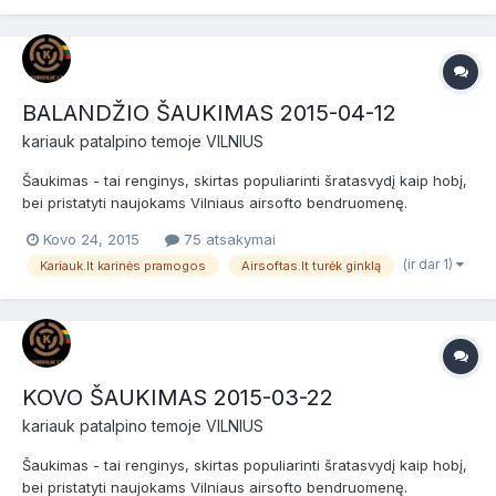
BALANDŽIO ŠAUKIMAS 2015-04-12
kariauk
patalpino temoje
VILNIUS
Šaukimas - tai renginys, skirtas populiarinti šratasvydį kaip hobį,
bei pristatyti naujokams Vilniaus airsofto bendruomenę.
Šaukimas skirtas naujokams (nuomininkams) ir patyrusiems
Kovo 24, 2015
75 atsakymai
žaidėjams bei airsofto komandoms. Prieš žaidimą bus NEMOKAMI
(ir dar 1)
Kariauk.lt karinės pramogos
Airsoftas.lt turėk ginklą
dviejų valandų baziniai kariniai mokymai, po jų žaidimas....
KOVO ŠAUKIMAS 2015-03-22
kariauk
patalpino temoje
VILNIUS
Šaukimas - tai renginys, skirtas populiarinti šratasvydį kaip hobį,
bei pristatyti naujokams Vilniaus airsofto bendruomenę.