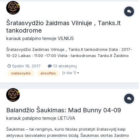
Šratasvydžio žaidmas Vilniuje , Tanks.lt
tankodrome
kariauk
patalpino temoje
VILNIUS
Šratasvydžio žaidimas Vilniuje , Tanks.lt tankodrome Data : 2017-
10-22 Laikas : 11:00 -17:00 Vieta : tankodromas Tanks.lt Žaidimo
metu naudosime karinę techniką . Laukiami naujokai bei patyrę
Spalio 18, 2017
13 atsakymų
šratasvydžio žaidėjai. Ginklų greičių limitai : mobilizacija.eu
(ir dar 1)
sratasvydis
airsoftas
matuosime ginklus Taisyklės...
Balandžio Šaukimas: Mad Bunny 04-09
kariauk
patalpino temoje
LIETUVA
Šaukimas – tai renginys, kurio tikslas pristatyti šratasvydį kaip
aktyvaus laisvalaikio praleidimo būdą. Šaukimas skirtas žaidimo