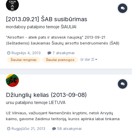
[2013.09.21] ŠAB susibūrimas
mordaboy
patalpino temoje
ŠIAULIAI
"Airsofteri - ateik pats ir atsivesk naujoką" 2013-09-21
(šeštadienis) šaukiamas Šiaulių airsofto bendruomenės (ŠAB)
susibūrimas - 2013 metų. Vieta: ex-Bridų karinė bazė Dėliojamas
Rugsėjo 4, 2013
7 atsakymai
žaidimo scenarijus Gerokai sudžiūvusio ir sublogusio (gerų
(ir dar 2)
Šiauliai renginiai
Šiauliai pramogos
žaidimų ir aplamai žaidimų Šiaulių regijon...
Džiunglių kelias (2013-09-08)
ursu
patalpino temoje
LIETUVA
Už Vilniaus, važiuojant Nemenčinės kryptimi, netoli Arvydų
kaimo, gavome žaidimui teritoriją, kurios aplinka labai tinkama
atkurti Vietnamo karo tematiką. Eskadronas kartu su
Rugpjūčio 21, 2013
58 atsakymai
ExtremeWays.lt kviečia registruotis: Žaidimas/žygis "Džiunglių