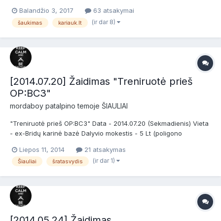
naujokams bei patyrusiems žaidėjams ir jų komandoms. Šaukimo
Balandžio 3, 2017
63 atsakymai
metu naujokams (šauktiniams) vyks privalomi baziniai kariniai
(ir dar 8)
šaukimas
kariauk.lt
mokymai (trukmė iki dviejų valandų). Šis ša...
[2014.07.20] Žaidimas "Treniruotė prieš
OP:BC3"
mordaboy
patalpino temoje
ŠIAULIAI
"Treniruotė prieš OP:BC3" Data - 2014.07.20 (Sekmadienis) Vieta
- ex-Bridų karinė bazė Dalyvio mokestis - 5 Lt (poligono
teritorijos nuoma) Atvykimo nuoroda - http://goo.gl/Gsal57
Liepos 11, 2014
21 atsakymas
Žaidimo lygis - 1 lygis (su savo arba išnuomota įranga) Taisyklės
(ir dar 1)
Šiauliai
šratasvydis
- LSB patvirtintos taisyklės Laikas - Bri...
[2014.05.24] Žaidimas