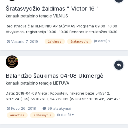
Šratasvydžio žaidimas " Victor 16 "
kariauk
patalpino temoje
VILNIUS
Registracija čia! RENGINIO APRAŠYMAS Programa 09:00 -10:00
Atvykimas, registracija 10:00 -10:30 Bendras instruktažas 10:30
-16:00 Žaidimas 16:00 -17:00 Maitinimas, žaidimo aptarimas,
(ir dar 5)
Vasario 7, 2019
žaidimas
šratasvydis
išvažiavimas Papildoma informacija: Žaidimo metu galėsite įsigyti
dūminių granatų (iniciavimas ži...
Balandżio šaukimas 04-08 Ukmergė
kariauk
patalpino temoje
LIETUVA
Data: 2018-04-08 Vieta : Kopūstėlių raketinė bazė 545342,
6117124 (LKS) 55.187613, 24.712002 (WGS) 55° 11' 15.41", 24° 42'
43.21" (WGS) Bendrosios taisyklės : LSB Ginklų greičių limitai
Kovo 26, 2018
99 atsakymai
Mobilizacija.eu Kariauk mokymų reikalavimai Dalyvio mokestis:
(ir dar 3)
arisoftas
sratasvydis
Žaidėjams su savo įran...