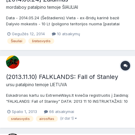
mordaboy
patalpino temoje
ŠIAULIAI
Data - 2014.05.24 (Šeštadienis) Vieta - ex-Bridų karinė bazė
Dalyvio mokestis - 10 Lt (poligono teritorijos nuoma [pastatai
užrakinti], žaidybiniai elementai) Atvykimo nuoroda -
Gegužės 12, 2014
10 atsakymų
http://goo.gl/Gsal57 Žaidimo lygis - 1 lygis (su savo arba
Šiauliai
šratasvydis
išnuomota įranga) Taisyklės - LSB patvirtintos taisyklės...
(2013.11.10) FALKLANDS: Fall of Stanley
ursu
patalpino temoje
LIETUVA
Eskadronas kartu su ExtremeWays.lt kviečia registruotis į žaidimą:
"FALKLANDS: Fall of Stanley" DATA: 2013 11 10 INSTRUKTAŽAS: 10
val. Chronavimas vyks nuo 9.00 val. KAINA: 30 lt (Įskaičiuota:
Spalio 1, 2013
66 atsakymai
teritorija, karo lauko virtuvė, dekoracijos, dūmai, pirotechnika,
(ir dar 1)
sratasvydis
airosftas
transportas kiekvienai pusei po 1 auto )...