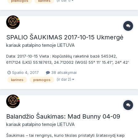
(ir dar 1)
pramogos
karines
bankiniu pavedim...
SPALIO ŠAUKIMAS 2017-10-15 Ukmergė
kariauk
patalpino temoje
LIETUVA
Data: 2017-10-15 Vieta : Kopūstėlių raketinė bazė 545342,
6117124 (LKS) 55.187613, 24.712002 (WGS) 55° 11' 15.41", 24° 42'
43.21" (WGS) Bendrosios taisyklės : LSB Ginklų greičių limitai
Spalio 4, 2017
38 atsakymai
Mobilizacija.eu Kariauk mokymų reikalavimai Dalyvio mokestis:
(ir dar 2)
karines
pramogos
Žaidėjams su savo įran...
Balandžio Šaukimas: Mad Bunny 04-09
kariauk
patalpino temoje
LIETUVA
Šaukimas – tai renginys, kurio tikslas pristatyti šratasvydį kaip