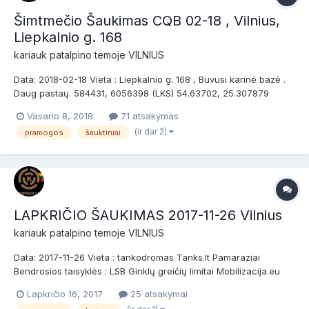
Šimtmečio Šaukimas CQB 02-18 , Vilnius,
Liepkalnio g. 168
kariauk
patalpino temoje
VILNIUS
Data: 2018-02-18 Vieta : Liepkalnio g. 168 , Buvusi karinė bazė .
Daug pastaų. 584431, 6056398 (LKS) 54.63702, 25.307879
(WGS) 54° 38' 13.27", 25° 18' 28.36" (WGS) Bendrosios taisyklės
Vasario 8, 2018
71 atsakymas
: LSB Ginklų greičių limitai Mobilizacija.eu Papildyta : Sunkieji
(ir dar 2)
pramogos
šauktiniai
kulkosvaidžiai žaidime neda...
LAPKRIČIO ŠAUKIMAS 2017-11-26 Vilnius
kariauk
patalpino temoje
VILNIUS
Data: 2017-11-26 Vieta : tankodromas Tanks.lt Pamaraziai
Bendrosios taisyklės : LSB Ginklų greičių limitai Mobilizacija.eu
Kariauk mokymai Žaidime galima naudoti tik BIO šovinius. Dalyvio
Lapkričio 16, 2017
25 atsakymai
mokestis: Žaidėjams su savo įranga 10 Eur Apmokėjimas tik