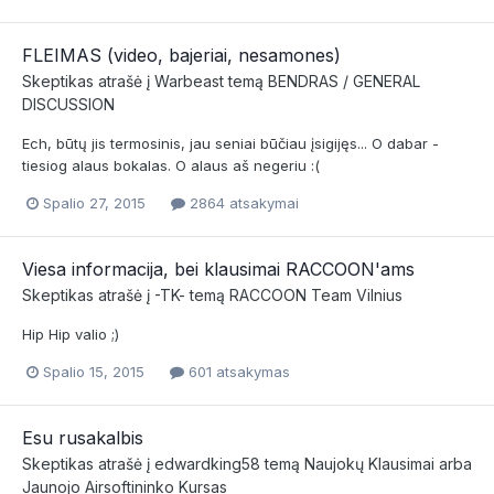
FLEIMAS (video, bajeriai, nesamones)
Skeptikas
atrašė į
Warbeast
temą
BENDRAS / GENERAL
DISCUSSION
Ech, būtų jis termosinis, jau seniai būčiau įsigijęs... O dabar -
tiesiog alaus bokalas. O alaus aš negeriu :(
Spalio 27, 2015
2864 atsakymai
Viesa informacija, bei klausimai RACCOON'ams
Skeptikas
atrašė į
-TK-
temą
RACCOON Team Vilnius
Hip Hip valio ;)
Spalio 15, 2015
601 atsakymas
Esu rusakalbis
Skeptikas
atrašė į
edwardking58
temą
Naujokų Klausimai arba
Jaunojo Airsoftininko Kursas