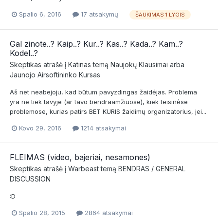
Spalio 6, 2016
17 atsakymų
ŠAUKIMAS 1 LYGIS
Gal zinote..? Kaip..? Kur..? Kas..? Kada..? Kam..?
Kodel..?
Skeptikas
atrašė į
Katinas
temą
Naujokų Klausimai arba
Jaunojo Airsoftininko Kursas
Aš net neabejoju, kad būtum pavyzdingas žaidėjas. Problema
yra ne tiek tavyje (ar tavo bendraamžiuose), kiek teisinėse
problemose, kurias patirs BET KURIS žaidimų organizatorius, jei...
Kovo 29, 2016
1214 atsakymai
FLEIMAS (video, bajeriai, nesamones)
Skeptikas
atrašė į
Warbeast
temą
BENDRAS / GENERAL
DISCUSSION
:D
Spalio 28, 2015
2864 atsakymai