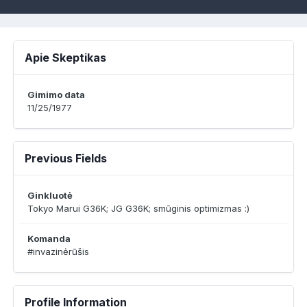
Apie Skeptikas
Gimimo data
11/25/1977
Previous Fields
Ginkluotė
Tokyo Marui G36K; JG G36K; smūginis optimizmas :)
Komanda
#invazinėrūšis
Profile Information