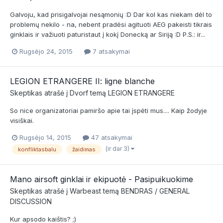
Galvoju, kad prisigalvojai nesąmonių :D Dar kol kas niekam dėl to
problemų nekilo - na, nebent pradėsi agituoti AEG pakeisti tikrais
ginklais ir važiuoti paturistaut į kokį Donecką ar Siriją :D P.S.: ir...
Rugsėjo 24, 2015
7 atsakymai
LEGION ETRANGERE II: ligne blanche
Skeptikas
atrašė į
Dvorf
temą
LEGION ETRANGERE
So nice organizatoriai pamiršo apie tai įspėti mus.... Kaip žodyje
visiškai.
Rugsėjo 14, 2015
47 atsakymai
(ir dar 3)
konfliktasbalu
žaidimas
Mano airsoft ginklai ir ekipuotė - Pasipuikuokime
Skeptikas
atrašė į
Warbeast
temą
BENDRAS / GENERAL
DISCUSSION
Kur apsodo kaištis? ;)