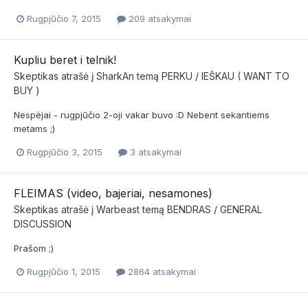
Rugpjūčio 7, 2015
209 atsakymai
Kupliu beret i telnik!
Skeptikas
atrašė į
SharkAn
temą
PERKU / IEŠKAU ( WANT TO
BUY )
Nespėjai - rugpjūčio 2-oji vakar buvo :D Nebent sekantiems
metams ;)
Rugpjūčio 3, 2015
3 atsakymai
FLEIMAS (video, bajeriai, nesamones)
Skeptikas
atrašė į
Warbeast
temą
BENDRAS / GENERAL
DISCUSSION
Prašom ;)
Rugpjūčio 1, 2015
2864 atsakymai