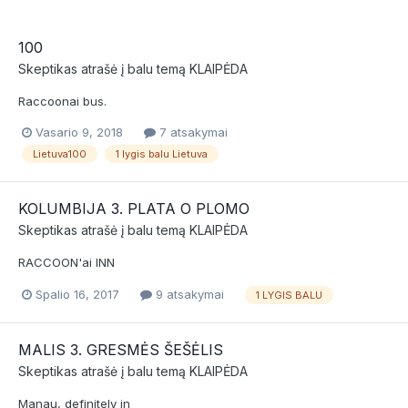
100
Skeptikas
atrašė į
balu
temą
KLAIPĖDA
Raccoonai bus.
Vasario 9, 2018
7 atsakymai
Lietuva100
1 lygis balu Lietuva
KOLUMBIJA 3. PLATA O PLOMO
Skeptikas
atrašė į
balu
temą
KLAIPĖDA
RACCOON'ai INN
Spalio 16, 2017
9 atsakymai
1 LYGIS BALU
MALIS 3. GRESMĖS ŠEŠĖLIS
Skeptikas
atrašė į
balu
temą
KLAIPĖDA
Manau, definitely in