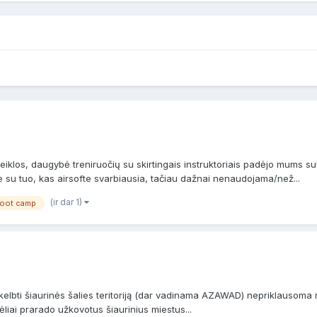
eiklos, daugybė treniruočių su skirtingais instruktoriais padėjo mums 
su tuo, kas airsofte svarbiausia, tačiau dažnai nenaudojama/než...
(ir dar 1)
oot camp
e
elbti šiaurinės šalies teritoriją (dar vadinama AZAWAD) nepriklausoma resp
ėliai prarado užkovotus šiaurinius miestus...