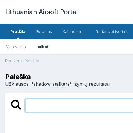
Lithuanian Airsoft Portal
Pradžia
Forumas
Kalendorius
Geriausiai įvertinti
Visa veikla
Ieškoti
Pradžia
Paieška
Paieška
Užklausos ''shadow stalkers'' žymių rezultatai.