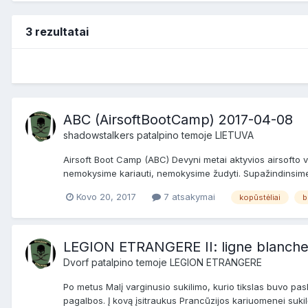
3 rezultatai
ABC (AirsoftBootCamp) 2017-04-08
shadowstalkers
patalpino temoje
LIETUVA
Airsoft Boot Camp (ABC) Devyni metai aktyvios airsofto v
nemokysime kariauti, nemokysime žudyti. Supažindinsime 
Kovo 20, 2017
7 atsakymai
kopūstėliai
b
LEGION ETRANGERE II: ligne blanch
Dvorf
patalpino temoje
LEGION ETRANGERE
Po metus Malį varginusio sukilimo, kurio tikslas buvo pask
pagalbos. Į kovą įsitraukus Prancūzijos kariuomenei sukil