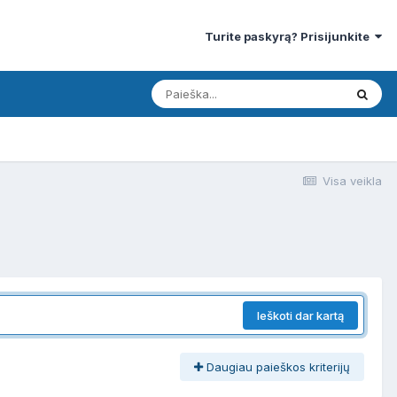
Turite paskyrą? Prisijunkite
Visa veikla
Ieškoti dar kartą
Daugiau paieškos kriterijų