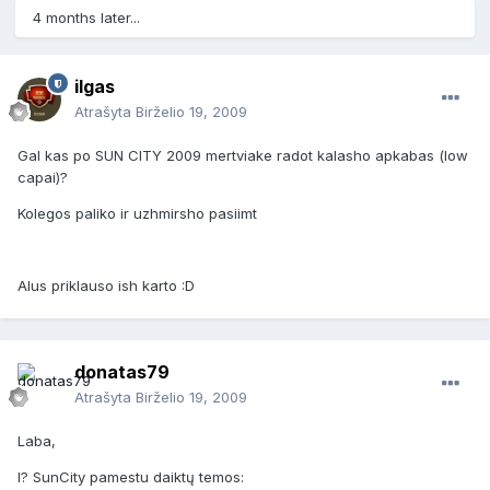
4 months later...
ilgas
Atrašyta
Birželio 19, 2009
Gal kas po SUN CITY 2009 mertviake radot kalasho apkabas (low
capai)?
Kolegos paliko ir uzhmirsho pasiimt
Alus priklauso ish karto :D
donatas79
Atrašyta
Birželio 19, 2009
Laba,
I? SunCity pamestu daiktų temos: