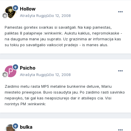
Hollow
Atrašyta
Rugpjūčio 12, 2008
Pamestas goretex svarkas si savaitgali. Na kaip pamestas,
paliktas 8 palapineje :winkwink:. Aukstu kaklus, nepromokaske -
na dauguma mane jau suprato. Uz grazinima ar informacija kas
su tokiu po savaitgalio vaiksciot pradejo - is manes alus.
Psicho
Atrašyta
Rugpjūčio 12, 2008
Zaidimo metu rasta MP5 metaline bunkerine detuve, Mariu
miestelio prieeigose. Buvo issaudyta jau. Po zaidimo rasti saviniko
nepavyko, tai gal kas neapsiziurejo dar ir atsilieps cia. Visi
norintys PM :winkwink:
bulka