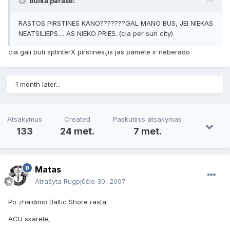
bulka parašė:
RASTOS PIRSTINES KANO???????GAL MANO BUS, JEI NIEKAS
NEATSILIEPS.... AS NIEKO PRIES..(cia per sun city)
cia gali buti splinterX pirstines.jis jas pamete ir neberado
1 month later...
Atsakymus
Created
Paskutinis atsakymas
133
24 met.
7 met.
Matas
Atrašyta
Rugpjūčio 30, 2007
Po zhaidimo Baltic Shore rasta:
ACU skarele;