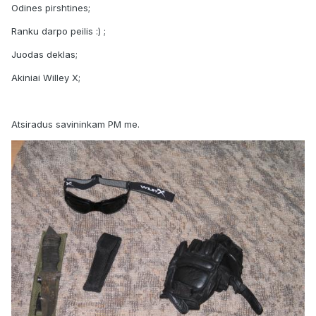
Odines pirshtines;
Ranku darpo peilis :) ;
Juodas deklas;
Akiniai Willey X;
Atsiradus savininkam PM me.