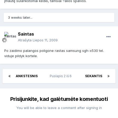
įmautę sulankstomai kėdei, tamsiai ?alios spalvos.
3 weeks later...
Saintas
Atrašyta
Liepos 11, 2009
Po zaidimo palangos poligone rastas samsung sgh-x530 tel.
viduje pildyk kortele.
ANKSTESNIS
Puslapis 2 iš 6
SEKANTIS
Prisijunkite, kad galėtumėte komentuoti
You will be able to leave a comment after signing in