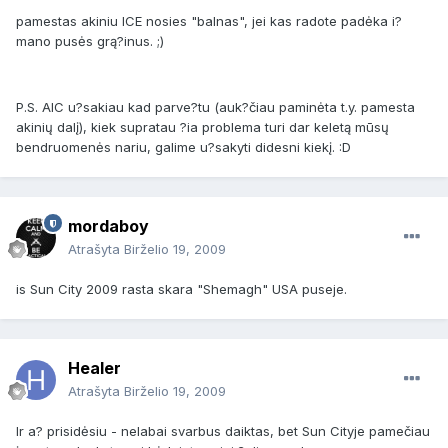
pamestas akiniu ICE nosies "balnas", jei kas radote padėka i?
mano pusės grą?inus. ;)
P.S. AIC u?sakiau kad parve?tu (auk?čiau paminėta t.y. pamesta
akinių dalį), kiek supratau ?ia problema turi dar keletą mūsų
bendruomenės nariu, galime u?sakyti didesni kiekį. :D
mordaboy
Atrašyta
Birželio 19, 2009
is Sun City 2009 rasta skara "Shemagh" USA puseje.
Healer
Atrašyta
Birželio 19, 2009
Ir a? prisidėsiu - nelabai svarbus daiktas, bet Sun Cityje pamečiau