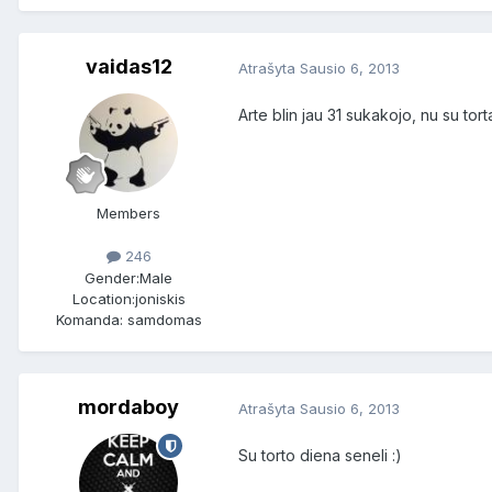
vaidas12
Atrašyta
Sausio 6, 2013
Arte blin jau 31 sukakojo, nu su torta
Members
246
Gender:
Male
Location:
joniskis
Komanda: samdomas
mordaboy
Atrašyta
Sausio 6, 2013
Su torto diena seneli :)