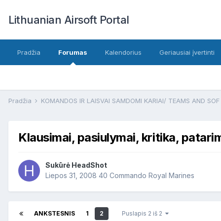
Lithuanian Airsoft Portal
Pradžia
Forumas
Kalendorius
Geriausiai įvertinti
Pradžia
KOMANDOS IR LAISVAI SAMDOMI KARIAI/ TEAMS AND SO
Klausimai, pasiulymai, kritika, patari
Sukūrė
HeadShot
Liepos 31, 2008
40 Commando Royal Marines
ANKSTESNIS
1
2
Puslapis 2 iš 2