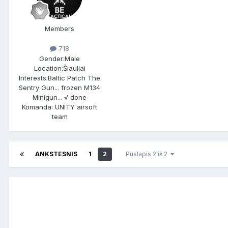
Members
718
Gender:
Male
Location:
Šiauliai
Interests:
Baltic Patch The
Sentry Gun... frozen M134
Minigun... √ done
Komanda: UNITY airsoft
team
ANKSTESNIS
1
2
Puslapis 2 iš 2