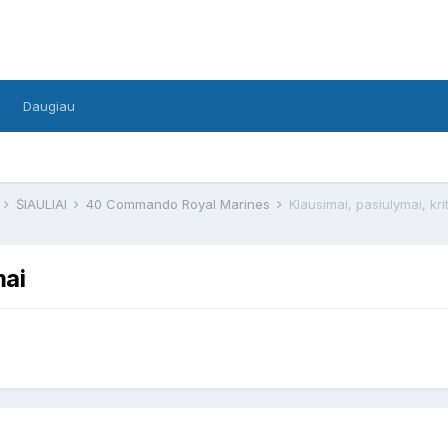
Daugiau
F
ŠIAULIAI
40 Commando Royal Marines
Klausimai, pasiulymai, kri
mai