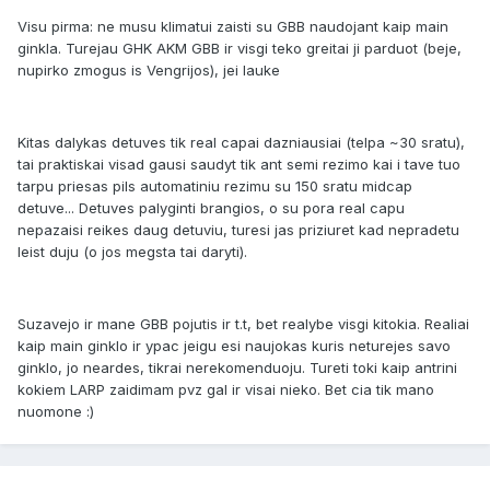
Visu pirma: ne musu klimatui zaisti su GBB naudojant kaip main
ginkla. Turejau GHK AKM GBB ir visgi teko greitai ji parduot (beje,
nupirko zmogus is Vengrijos), jei lauke
Kitas dalykas detuves tik real capai dazniausiai (telpa ~30 sratu),
tai praktiskai visad gausi saudyt tik ant semi rezimo kai i tave tuo
tarpu priesas pils automatiniu rezimu su 150 sratu midcap
detuve... Detuves palyginti brangios, o su pora real capu
nepazaisi reikes daug detuviu, turesi jas priziuret kad nepradetu
leist duju (o jos megsta tai daryti).
Suzavejo ir mane GBB pojutis ir t.t, bet realybe visgi kitokia. Realiai
kaip main ginklo ir ypac jeigu esi naujokas kuris neturejes savo
ginklo, jo neardes, tikrai nerekomenduoju. Tureti toki kaip antrini
kokiem LARP zaidimam pvz gal ir visai nieko. Bet cia tik mano
nuomone :)