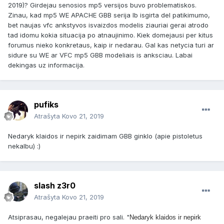
2019)? Girdejau senosios mp5 versijos buvo problematiskos.
Zinau, kad mp5 WE APACHE GBB serija lb isgirta del patikimumo,
bet naujas vfc ankstyvos isvaizdos modelis ziauriai gerai atrodo
tad idomu kokia situacija po atnaujinimo. Kiek domejausi per kitus
forumus nieko konkretaus, kaip ir nedarau. Gal kas netycia turi ar
sidure su WE ar VFC mp5 GBB modeliais is anksciau. Labai
dekingas uz informacija.
pufiks
Atrašyta
Kovo 21, 2019
Nedaryk klaidos ir nepirk zaidimam GBB ginklo (apie pistoletus
nekalbu) :)
slash z3r0
Atrašyta
Kovo 21, 2019
Atsiprasau, negalejau praeiti pro sali. "
Nedaryk klaidos ir nepirk