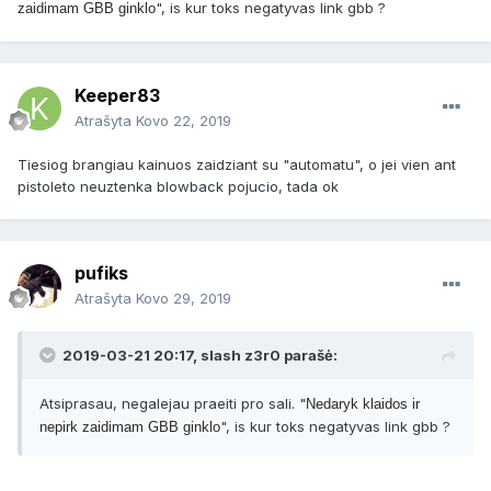
", is kur toks negatyvas link gbb ?
zaidimam GBB ginklo
Keeper83
Atrašyta
Kovo 22, 2019
Tiesiog brangiau kainuos zaidziant su "automatu", o jei vien ant
pistoleto neuztenka blowback pojucio, tada ok
pufiks
Atrašyta
Kovo 29, 2019
2019-03-21 20:17, slash z3r0 parašė:
Atsiprasau, negalejau praeiti pro sali. "
Nedaryk klaidos ir
", is kur toks negatyvas link gbb ?
nepirk zaidimam GBB ginklo