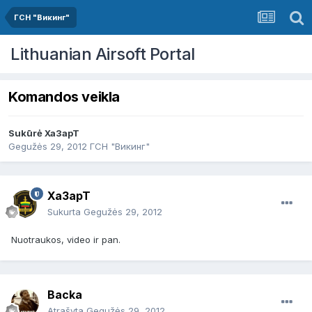
ГСН "Викинг"
Lithuanian Airsoft Portal
Komandos veikla
Sukūrė
Xa3apT
Gegužės 29, 2012
ГСН "Викинг"
Xa3apT
Sukurta
Gegužės 29, 2012
Nuotraukos, video ir pan.
Backa
Atrašyta
Gegužės 29, 2012