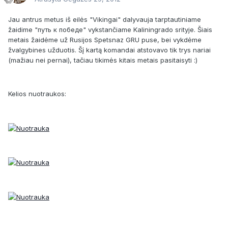
Jau antrus metus iš eilės "Vikingai" dalyvauja tarptautiniame
žaidime "путь к победе" vykstančiame Kaliningrado srityje. Šiais
metais žaidėme už Rusijos Spetsnaz GRU puse, bei vykdėme
žvalgybines užduotis. Šį kartą komandai atstovavo tik trys nariai
(mažiau nei pernai), tačiau tikimės kitais metais pasitaisyti :)
Kelios nuotraukos: