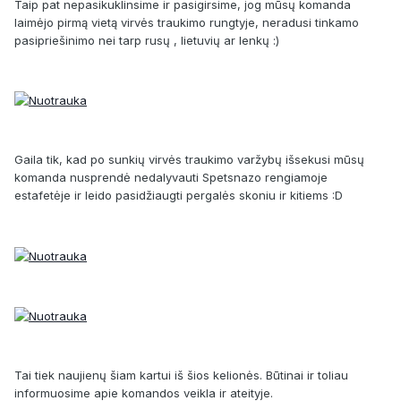
Taip pat nepasikuklinsime ir pasigirsime, jog mūsų komanda
laimėjo pirmą vietą virvės traukimo rungtyje, neradusi tinkamo
pasipriešinimo nei tarp rusų , lietuvių ar lenkų :)
Gaila tik, kad po sunkių virvės traukimo varžybų išsekusi mūsų
komanda nusprendė nedalyvauti Spetsnazo rengiamoje
estafetėje ir leido pasidžiaugti pergalės skoniu ir kitiems :D
Tai tiek naujienų šiam kartui iš šios kelionės. Būtinai ir toliau
informuosime apie komandos veikla ir ateityje.