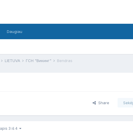
Daugiau
F
LIETUVA
ГСН "Викинг"
Bendras
Share
Sekėj
apis 3 iš 4