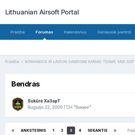
Lithuanian Airsoft Portal
Pradžia
Forumas
Kalendorius
Geriausiai įvertinti
Pradžia
KOMANDOS IR LAISVAI SAMDOMI KARIAI/ TEAMS AND SO
Bendras
Sukūrė
Xa3apT
Rugsėjo 22, 2009
ГСН "Викинг"
ANKSTESNIS
1
2
3
4
SEKANTIS
Pusl