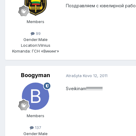
Поздравляем с ювелирной работо
Members
99
Gender:
Male
Location:
Vilnius
Komanda: ГСН «Викинг»
Boogyman
Atrašyta
Kovo 12, 2011
Sveikinam!!!!!!!!!!!!!!!!!!
Members
137
Gender:
Male