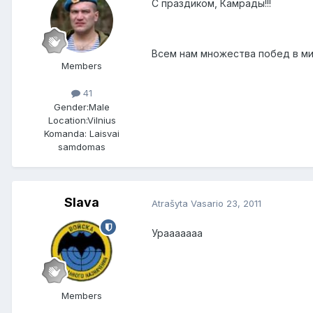
С праздиком, Камрады!!!
Всем нам множества побед в мир
Members
41
Gender:
Male
Location:
Vilnius
Komanda: Laisvai
samdomas
Slava
Atrašyta
Vasario 23, 2011
Урааааааа
Members