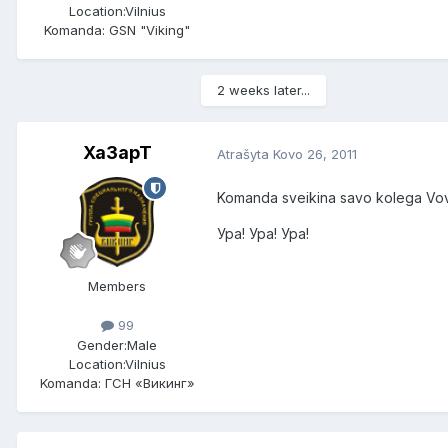
Location:
Vilnius
Komanda: GSN "Viking"
2 weeks later...
Xa3apT
Atrašyta
Kovo 26, 2011
Komanda sveikina savo kolega Vov
Ура! Ура! Ура!
Members
99
Gender:
Male
Location:
Vilnius
Komanda: ГСН «Викинг»