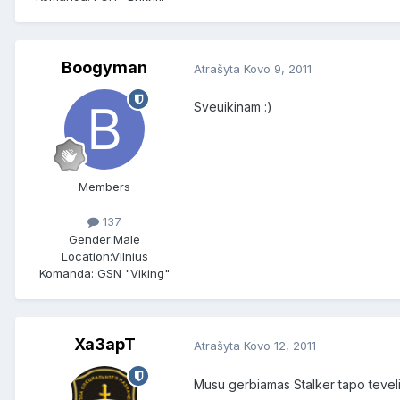
Boogyman
Atrašyta
Kovo 9, 2011
Sveuikinam :)
Members
137
Gender:
Male
Location:
Vilnius
Komanda: GSN "Viking"
Xa3apT
Atrašyta
Kovo 12, 2011
Musu gerbiamas Stalker tapo teveliu