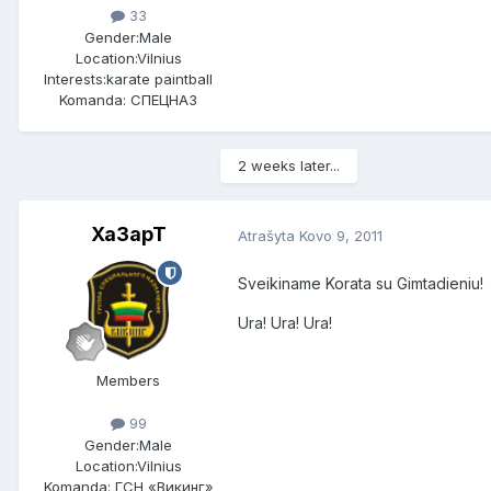
33
Gender:
Male
Location:
Vilnius
Interests:
karate paintball
Komanda: СПЕЦНАЗ
2 weeks later...
Xa3apT
Atrašyta
Kovo 9, 2011
Sveikiname Korata su Gimtadieniu!
Ura! Ura! Ura!
Members
99
Gender:
Male
Location:
Vilnius
Komanda: ГСН «Викинг»