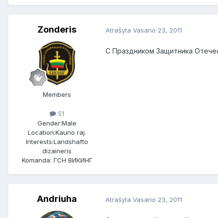
Zonderis
Atrašyta
Vasario 23, 2011
С Праздником Защитника Отечеств
Members
51
Gender:
Male
Location:
Kauno raj.
Interests:
Landshafto
dizaineris
Komanda: ГСН ВИКИНГ
Andriuha
Atrašyta
Vasario 23, 2011