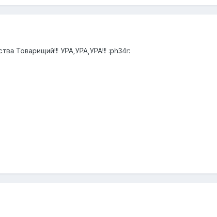
а Товарищий!!! УРА,УРА,УРА!!! :ph34r: