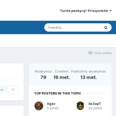
Turite paskyrą? Prisijunkite
Visa veikla
Atsakymus
Created
Paskutinis atsakymas
79
16 met.
13 met.
ai
0
TOP POSTERS IN THIS TOPIC
ilgas
Xa3apT
5 posts
26 posts