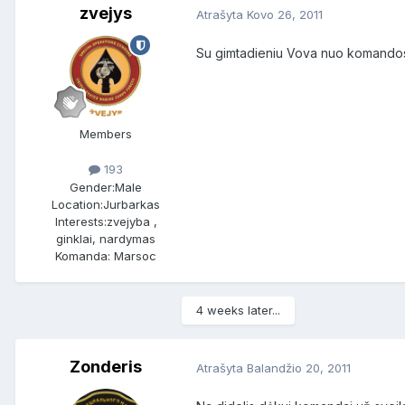
zvejys
Atrašyta
Kovo 26, 2011
Su gimtadieniu Vova nuo komandos
Members
193
Gender:
Male
Location:
Jurbarkas
Interests:
zvejyba ,
ginklai, nardymas
Komanda: Marsoc
4 weeks later...
Zonderis
Atrašyta
Balandžio 20, 2011