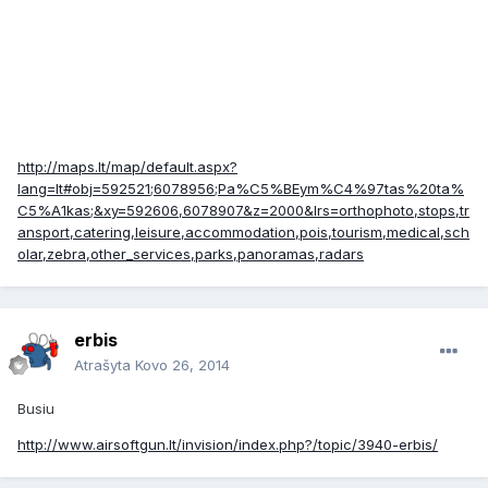
http://maps.lt/map/default.aspx?
lang=lt#obj=592521;6078956;Pa%C5%BEym%C4%97tas%20ta%
C5%A1kas;&xy=592606,6078907&z=2000&lrs=orthophoto,stops,tr
ansport,catering,leisure,accommodation,pois,tourism,medical,sch
olar,zebra,other_services,parks,panoramas,radars
erbis
Atrašyta
Kovo 26, 2014
Busiu
http://www.airsoftgun.lt/invision/index.php?/topic/3940-erbis/