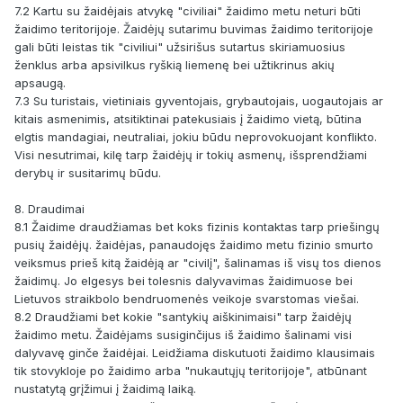
7.2 Kartu su žaidėjais atvykę "civiliai" žaidimo metu neturi būti
žaidimo teritorijoje. Žaidėjų sutarimu buvimas žaidimo teritorijoje
gali būti leistas tik "civiliui" užsirišus sutartus skiriamuosius
ženklus arba apsivilkus ryškią liemenę bei užtikrinus akių
apsaugą.
7.3 Su turistais, vietiniais gyventojais, grybautojais, uogautojais ar
kitais asmenimis, atsitiktinai patekusiais į žaidimo vietą, būtina
elgtis mandagiai, neutraliai, jokiu būdu neprovokuojant konflikto.
Visi nesutrimai, kilę tarp žaidėjų ir tokių asmenų, išsprendžiami
derybų ir susitarimų būdu.
8. Draudimai
8.1 Žaidime draudžiamas bet koks fizinis kontaktas tarp priešingų
pusių žaidėjų. žaidėjas, panaudojęs žaidimo metu fizinio smurto
veiksmus prieš kitą žaidėją ar "civilį", šalinamas iš visų tos dienos
žaidimų. Jo elgesys bei tolesnis dalyvavimas žaidimuose bei
Lietuvos straikbolo bendruomenės veikoje svarstomas viešai.
8.2 Draudžiami bet kokie "santykių aiškinimaisi" tarp žaidėjų
žaidimo metu. Žaidėjams susiginčijus iš žaidimo šalinami visi
dalyvavę ginče žaidėjai. Leidžiama diskutuoti žaidimo klausimais
tik stovykloje po žaidimo arba "nukautųjų teritorijoje", atbūnant
nustatytą grįžimui į žaidimą laiką.