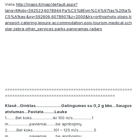
Vieta
http://maps.lt/map/default.aspx?
lang=lt#obj=592523;6078944;Pa%C5%BEym%C4%97tas%20ta%
C5%A1kas;&xy=592606,6078907&z=2000&lrs=orthophoto,stops,tr
ansport,catering,leisure,accommodation,pois,tourism,medical,sch
olar,zebra,other_services,parks,panoramas,radars
====================================================
=============================================
Klasė...Ginklas.....................Galingumas su 0,2 g bbs...Saugus
atstumas...Pastate.........Lauke
1..........Bet koks.......................iki 100 m/s.....................1
m.......................pavieniai..........be apribojimų
2..........Bet koks.......................101 – 125 m/s.................5
m.......................pavieniai..........be apribojimų