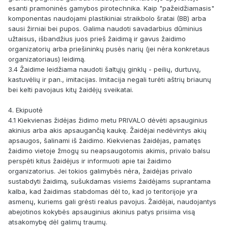
esanti pramoninės gamybos pirotechnika. Kaip "pažeidžiamasis"
komponentas naudojami plastikiniai straikbolo šratai (BB) arba
sausi žirniai bei pupos. Galima naudoti savadarbius dūminius
užtaisus, išbandžius juos prieš žaidimą ir gavus žaidimo
organizatorių arba priešininkų pusės narių (jei nėra konkretaus
organizatoriaus) leidimą.
3.4 Žaidime leidžiama naudoti šaltųjų ginklų - peilių, durtuvų,
kastuvėlių ir pan., imitacijas. Imitacija negali turėti aštrių briaunų
bei kelti pavojaus kitų žaidėjų sveikatai.
4. Ekipuotė
4.1 Kiekvienas židėjas židimo metu PRIVALO dėvėti apsauginius
akinius arba akis apsaugančią kaukę. Žaidėjai nedėvintys akių
apsaugos, šalinami iš žaidimo. Kiekvienas žaidėjas, pamatęs
žaidimo vietoje žmogų su neapsaugotomis akimis, privalo balsu
perspėti kitus žaidėjus ir informuoti apie tai žaidimo
organizatorius. Jei tokios galimybės nėra, žaidėjas privalo
sustabdyti žaidimą, sušukdamas visiems žaidėjams suprantama
kalba, kad žaidimas stabdomas dėl to, kad jo teritorijoje yra
asmenų, kuriems gali grėsti realus pavojus. Žaidėjai, naudojantys
abejotinos kokybės apsauginius akinius patys prisiima visą
atsakomybę dėl galimų traumų.