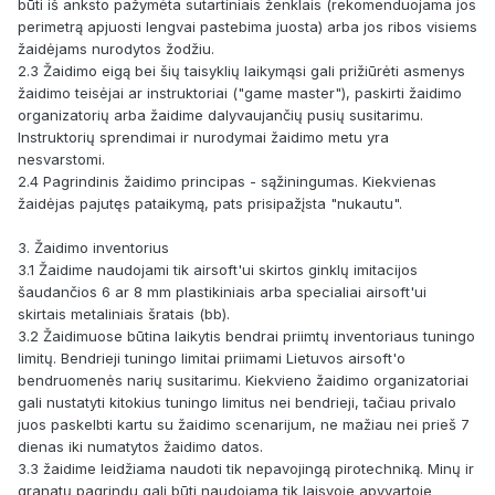
būti iš anksto pažymėta sutartiniais ženklais (rekomenduojama jos
perimetrą apjuosti lengvai pastebima juosta) arba jos ribos visiems
žaidėjams nurodytos žodžiu.
2.3 Žaidimo eigą bei šių taisyklių laikymąsi gali prižiūrėti asmenys
žaidimo teisėjai ar instruktoriai ("game master"), paskirti žaidimo
organizatorių arba žaidime dalyvaujančių pusių susitarimu.
Instruktorių sprendimai ir nurodymai žaidimo metu yra
nesvarstomi.
2.4 Pagrindinis žaidimo principas - sąžiningumas. Kiekvienas
žaidėjas pajutęs pataikymą, pats prisipažįsta "nukautu".
3. Žaidimo inventorius
3.1 Žaidime naudojami tik airsoft'ui skirtos ginklų imitacijos
šaudančios 6 ar 8 mm plastikiniais arba specialiai airsoft'ui
skirtais metaliniais šratais (bb).
3.2 Žaidimuose būtina laikytis bendrai priimtų inventoriaus tuningo
limitų. Bendrieji tuningo limitai priimami Lietuvos airsoft'o
bendruomenės narių susitarimu. Kiekvieno žaidimo organizatoriai
gali nustatyti kitokius tuningo limitus nei bendrieji, tačiau privalo
juos paskelbti kartu su žaidimo scenarijum, ne mažiau nei prieš 7
dienas iki numatytos žaidimo datos.
3.3 žaidime leidžiama naudoti tik nepavojingą pirotechniką. Minų ir
granatų pagrindu gali būti naudojama tik laisvoje apyvartoje