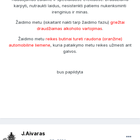
karpyti, nutraukti laidus, nesistenkti patiems nukenksminti
irenginius ir minas.
Žaidimo metu (iskaitant nakti tarp žaidimo faziu)
griežtai
draudžiamas alkoholio vartojimas
.
Žaidimo metu
reikes
butinai tureti raudona (oranžine)
automobiline liemene
, kuria pataikymo metu reikes užmesti ant
galvos.
bus papildyta
J.Aivaras