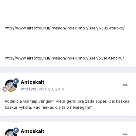
http://www.airsoftgun.lt/invision/index.php?/user/6382-rokoko/
http://www.airsoftgun.lt/invision/index.php?/user/5314-tenchu/
Antoskalt
Atrašyta
Kovo 28, 2014
Kodėl čia visi taip vangiai? Vieta gera, orą žada super. Gal kažkas
kažkur vyksta, kad niekas čia taip nesiregina?
Antoskalt