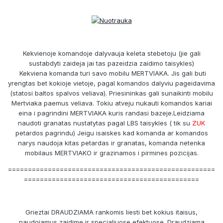
Kekvienoje komandoje dalyvauja keleta stebetoju (jie gali
sustabdyti zaideja jai tas pazeidzia zaidimo taisykles)
Kekviena komanda turi savo mobilu MERTVIAKA. Jis gali buti
yrengtas bet kokioje vietoje, pagal komandos dalyviu pageidavima
(statosi baltos spalvos veliava). Priesininkas gali sunaikinti mobilu
Mertviaka paemus veliava. Tokiu atveju nukauti komandos kariai
eina i pagrindini MERTVIAKA kuris randasi bazeje.Leidziama
naudoti granatas nustatytas pagal LBS taisykles ( tik su
ZUK
petardos pagrindu) Jeigu isaiskes kad komanda ar komandos
narys naudoja kitas petardas ir granatas, komanda netenka
mobilaus MERTVIAKO ir grazinamos i pirmines pozicijas.
====================================================
============================================
Grieztai DRAUDZIAMA rankomis liesti bet kokius itaisus,
naudojamus zaidime ir specialiuose efektuose. Draudziama