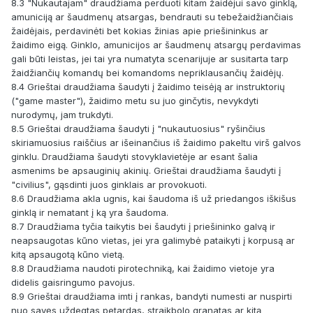
8.3 "Nukautajam" draudžiama perduoti kitam žaidėjui savo ginklą,
amuniciją ar šaudmenų atsargas, bendrauti su tebežaidžiančiais
žaidėjais, perdavinėti bet kokias žinias apie priešininkus ar
žaidimo eigą. Ginklo, amunicijos ar šaudmenų atsargų perdavimas
gali būti leistas, jei tai yra numatyta scenarijuje ar susitarta tarp
žaidžiančių komandų bei komandoms nepriklausančių žaidėjų.
8.4 Grieštai draudžiama šaudyti į žaidimo teisėją ar instruktorių
("game master"), žaidimo metu su juo ginčytis, nevykdyti
nurodymų, jam trukdyti.
8.5 Grieštai draudžiama šaudyti į "nukautuosius" ryšinčius
skiriamuosius raiščius ar išeinančius iš žaidimo pakeltu virš galvos
ginklu. Draudžiama šaudyti stovyklavietėje ar esant šalia
asmenims be apsauginių akinių. Grieštai draudžiama šaudyti į
"civilius", gąsdinti juos ginklais ar provokuoti.
8.6 Draudžiama akla ugnis, kai šaudoma iš už priedangos iškišus
ginklą ir nematant į ką yra šaudoma.
8.7 Draudžiama tyčia taikytis bei šaudyti į priešininko galvą ir
neapsaugotas kūno vietas, jei yra galimybė pataikyti į korpusą ar
kitą apsaugotą kūno vietą.
8.8 Draudžiama naudoti pirotechniką, kai žaidimo vietoje yra
didelis gaisringumo pavojus.
8.9 Grieštai draudžiama imti į rankas, bandyti numesti ar nuspirti
nuo savęs uždegtas petardas, straikbolo granatas ar kitą