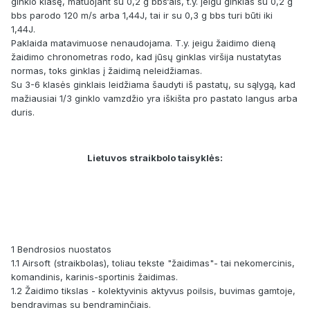
ginklo klasę, matuojant su 0,2 g bbs‘ais, t.y. jeigu ginklas su 0,2 g
bbs parodo 120 m/s arba 1,44J, tai ir su 0,3 g bbs turi būti iki
1,44J.
Paklaida matavimuose nenaudojama. T.y. jeigu žaidimo dieną
žaidimo chronometras rodo, kad jūsų ginklas viršija nustatytas
normas, toks ginklas į žaidimą neleidžiamas.
Su 3-6 klasės ginklais leidžiama šaudyti iš pastatų, su sąlygą, kad
mažiausiai 1/3 ginklo vamzdžio yra iškišta pro pastato langus arba
duris.
Lietuvos straikbolo taisyklės:
1 Bendrosios nuostatos
1.1 Airsoft (straikbolas), toliau tekste "žaidimas"- tai nekomercinis,
komandinis, karinis-sportinis žaidimas.
1.2 Žaidimo tikslas - kolektyvinis aktyvus poilsis, buvimas gamtoje,
bendravimas su bendraminčiais.