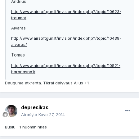
Andrius
http://www.airsoftgun.lt/invision/index.php?/topic/10623-
trauma/
Aivaras
http://www.airsoftgun.lt/invision/index.php?/topic/10439-
aivaras/
Tomas
http://www.airsoftgun.lt/invision/index.php?/topic/10521-
baronasno1/
Dauguma atkrenta. Tikrai dalyvaus Alius +1.
depresikas
Atrašyta
Kovo 27, 2014
Busiu +1 nuomininkas