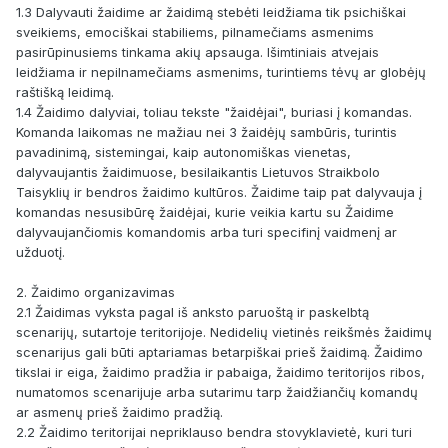
1.3 Dalyvauti žaidime ar žaidimą stebėti leidžiama tik psichiškai
sveikiems, emociškai stabiliems, pilnamečiams asmenims
pasirūpinusiems tinkama akių apsauga. Išimtiniais atvejais
leidžiama ir nepilnamečiams asmenims, turintiems tėvų ar globėjų
raštišką leidimą.
1.4 Žaidimo dalyviai, toliau tekste "žaidėjai", buriasi į komandas.
Komanda laikomas ne mažiau nei 3 žaidėjų sambūris, turintis
pavadinimą, sistemingai, kaip autonomiškas vienetas,
dalyvaujantis žaidimuose, besilaikantis Lietuvos Straikbolo
Taisyklių ir bendros žaidimo kultūros. Žaidime taip pat dalyvauja į
komandas nesusibūrę žaidėjai, kurie veikia kartu su Žaidime
dalyvaujančiomis komandomis arba turi specifinį vaidmenį ar
užduotį.
2. Žaidimo organizavimas
2.1 Žaidimas vyksta pagal iš anksto paruoštą ir paskelbtą
scenarijų, sutartoje teritorijoje. Nedidelių vietinės reikšmės žaidimų
scenarijus gali būti aptariamas betarpiškai prieš žaidimą. Žaidimo
tikslai ir eiga, žaidimo pradžia ir pabaiga, žaidimo teritorijos ribos,
numatomos scenarijuje arba sutarimu tarp žaidžiančių komandų
ar asmenų prieš žaidimo pradžią.
2.2 Žaidimo teritorijai nepriklauso bendra stovyklavietė, kuri turi