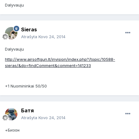
Dalyvauju
Sieras
Atrašyta
Kovo 24, 2014
Dalyvauju
http://www.airsoftgun.lt/invision/index.php?/topic/10588-
sieras/&do=findComment&comment=141233
+1 Nuomininkai 50/50
Батя
Atrašyta
Kovo 24, 2014
+Бизон