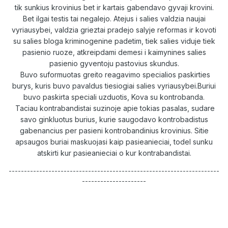
tik sunkius krovinius bet ir kartais gabendavo gyvaji krovini.
Bet ilgai testis tai negalejo. Atejus i salies valdzia naujai
vyriausybei, valdzia grieztai pradejo salyje reformas ir kovoti
su salies bloga kriminogenine padetim, tiek salies viduje tiek
pasienio ruoze, atkreipdami demesi i kaimynines salies
pasienio gyventoju pastovius skundus.
Buvo suformuotas greito reagavimo specialios paskirties
burys, kuris buvo pavaldus tiesiogiai salies vyriausybei.Buriui
buvo paskirta speciali uzduotis, Kova su kontrobanda.
Taciau kontrabandistai suzinoje apie tokias pasalas, sudare
savo ginkluotus burius, kurie saugodavo kontrobadistus
gabenancius per pasieni kontrobandinius krovinius. Sitie
apsaugos buriai maskuojasi kaip pasieanieciai, todel sunku
atskirti kur pasieanieciai o kur kontrabandistai.
---------------------------------------------------------------------
---------------------