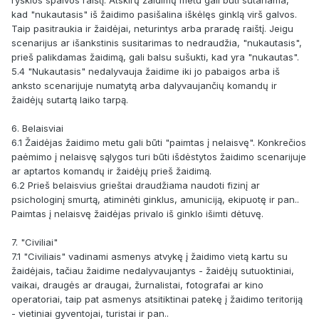
kad "nukautasis" iš žaidimo pasišalina iškėlęs ginklą virš galvos.
Taip pasitraukia ir žaidėjai, neturintys arba praradę raištį. Jeigu
scenarijus ar išankstinis susitarimas to nedraudžia, "nukautasis",
prieš palikdamas žaidimą, gali balsu sušukti, kad yra "nukautas".
5.4 "Nukautasis" nedalyvauja žaidime iki jo pabaigos arba iš
anksto scenarijuje numatytą arba dalyvaujančių komandų ir
žaidėjų sutartą laiko tarpą.
6. Belaisviai
6.1 Žaidėjas žaidimo metu gali būti "paimtas į nelaisvę". Konkrečios
paėmimo į nelaisvę sąlygos turi būti išdėstytos žaidimo scenarijuje
ar aptartos komandų ir žaidėjų prieš žaidimą.
6.2 Prieš belaisvius grieštai draudžiama naudoti fizinį ar
psichologinį smurtą, atiminėti ginklus, amuniciją, ekipuotę ir pan..
Paimtas į nelaisvę žaidėjas privalo iš ginklo išimti dėtuvę.
7. "Civiliai"
7.1 "Civiliais" vadinami asmenys atvykę į žaidimo vietą kartu su
žaidėjais, tačiau žaidime nedalyvaujantys - žaidėjų sutuoktiniai,
vaikai, draugės ar draugai, žurnalistai, fotografai ar kino
operatoriai, taip pat asmenys atsitiktinai patekę į žaidimo teritoriją
- vietiniai gyventojai, turistai ir pan..