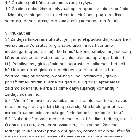
4.2 Žaidime gali būti naudojamas radijo ryšys.
4.3 Žaidime neleidžiama dalyvauti apsirengus civiliais drabužiais
(džinsais, treningais ir t.t.), nebent tai leidžiama pagal žaidimo
scenarijų ar susitarimą tarp žaidžiančių komandų bei žaidėjų.
5. "Nukautieji"
5.1 Žaidėjas laikomas nukautu, jei jį ar jo ekipuotės dalį kliudė bent
vienas airsoft'o šratas ar granatos arba minos kaunamoji
medžiaga (pupos, žirniai). "Mirtinais" laikomi pataikymai į bet kurią
kūno ar ekipuotės vietą (apsauginius akinius, aprangą, batus ir
t.t.). Pataikymas į ginklą "mirtinu" paprastai nelaikomas, bet gali
būti laikoma, kad ginklas sugadintas ir jo naudoti visą likusį
žaidimo laiką ar aptartą jo dalį negalima. Pataikymo į ginklą
pripažinimas "mirtinu" arba "sugadinusiu ginklą" aptariamas
žaidimo scenarijuje arba žaidime dalyvaujančių komandų ir
žaidėjų susitarimu.
5.2 "Mirtinu" nelaikomas pataikymas šratui atšokus (rikošetavus)
nuo sienos, medžių ir kitų kietų paviršių. Straikbolo granatos ar
minos "kaunamosios medžiagos" rikošetas laikomas "mirtinu".
5.3 "Nukautas" privalo nedelsdamas palikti žaidimo teritoriją ir eiti į
iš anksto sutartą vietą ar stovyklavietę. Palikdamas žaidimo
teritoriją "nukautasis" privalo ant galvos, rankos ar ginklo užsirišti
ryškios spalvos raištį. Atskirų žaidimų metu gali būti sutariama,