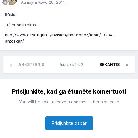
Atrašyta
Kovo 28, 2014
Būsiu.
+1 nuomininkas
http://www.airsoftgun.lt/invision/index.php?/topic/10284-
antoskalt/
ANKSTESNIS
Puslapis 1 iš 2
SEKANTIS
Prisijunkite, kad galėtumėte komentuoti
You will be able to leave a comment after signing in
Prisijunkite dabar