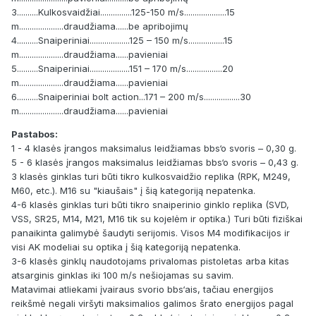
3..........Kulkosvaidžiai...............125-150 m/s....................15
m.....................draudžiama......be apribojimų
4..........Snaiperiniai...................125 – 150 m/s.................15
m.....................draudžiama......pavieniai
5..........Snaiperiniai...................151 – 170 m/s.................20
m.....................draudžiama......pavieniai
6..........Snaiperiniai bolt action...171 – 200 m/s.................30
m.....................draudžiama......pavieniai
Pastabos:
1 - 4 klasės įrangos maksimalus leidžiamas bbs‘o svoris – 0,30 g.
5 - 6 klasės įrangos maksimalus leidžiamas bbs‘o svoris – 0,43 g.
3 klasės ginklas turi būti tikro kulkosvaidžio replika (RPK, M249,
M60, etc.). M16 su "kiaušais" į šią kategoriją nepatenka.
4-6 klasės ginklas turi būti tikro snaiperinio ginklo replika (SVD,
VSS, SR25, M14, M21, M16 tik su kojelėm ir optika.) Turi būti fiziškai
panaikinta galimybė šaudyti serijomis. Visos M4 modifikacijos ir
visi AK modeliai su optika į šią kategoriją nepatenka.
3-6 klasės ginklų naudotojams privalomas pistoletas arba kitas
atsarginis ginklas iki 100 m/s nešiojamas su savim.
Matavimai atliekami įvairaus svorio bbs‘ais, tačiau energijos
reikšmė negali viršyti maksimalios galimos šrato energijos pagal