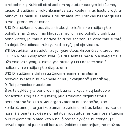
pirotechniką. Nukirpti straikbolo minų atotampas yra leidžiama,
tačiau draudžiama nukenksmintas straikbolo minas liesti, ardyti ar
bandyti išsinešti su savim. Draudžiama imti į rankas nesprogusias
airsoft granatas ar minas.
8.10 Draudžiama klausytis ar trukdyti priešininko radijo ryšio
pokalbiams. Draudimas klausytis radijo ryšio pokalbių gali būti
panaikintas, jei taip nurodyta žaidimo scenarijuje arba taip sutarė
žaidėjai. Draudimas trukdyti radijo ryšį galioja visada.
8.11 Draudžiama naudoti radijo ryšio stotis dirbančias kituose nei
CB ir PMR446 diapazonuose. Šis draudimas negalioja svečiams iš
užsienio valstybių, kuriose yra nustatyti kiti belicenzinio /
nelicenzinio radijo ryšio diapazonai.
8.12 Draudžiama dalyvauti žaidime asmenims stipriai
apsvaigusiems nuo alkoholio ar kitų svaiginančių medžiagų.
9. Baigiamosios nuostatos
Šios taisyklės yra bendros ir jų būtina laikytis visų Lietuvoje
organizuojamų žaidimų metų, jeigu žaidimo organizatoriai
nenusprendžia kitaip. Jei organizatoriai nusprendžia, kad
konkrečiame jų organizuojamame žaidime nebus laikomasi kurios
nors iš šiose taisyklėse numatytos nuostatos, ar kuri nors situacija
bus reglamentuojama kitaip nei šiose taisyklėse nustatyta, jie
privalo apie tai paskelbti kartu su žaidimo scenarijum, ne mažiau