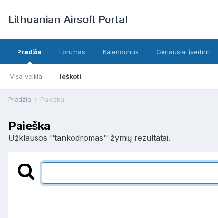
Lithuanian Airsoft Portal
Pradžia
Forumas
Kalendorius
Geriausiai įvertinti
Visa veikla
Ieškoti
Pradžia
Paieška
Paieška
Užklausos ''tankodromas'' žymių rezultatai.