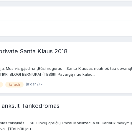
private Santa Klaus 2018
rija. Mus vis gąsdina „Būsi negeras – Santa Klausas neatneš tau dovanų!“.
IKRI BLOGI BERNIUKAI (TBB)!!!!! Pavargę nuo kalėd...
(ir dar 2)
kariauk
anks.lt Tankodromas
 taisyklės : LSB Ginklų greičių limitai Mobilizacija.eu Kariauk mokymų 
. (Tūri būti jau...