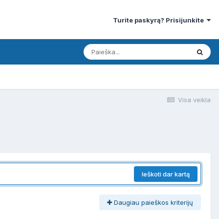
Turite paskyrą? Prisijunkite
Visa veikla
Ieškoti dar kartą
Daugiau paieškos kriterijų