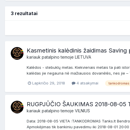
3 rezultatai
Kasmetinis kalėdinis žaidimas Saving 
kariauk
patalpino temoje
LIETUVA
Kalėdos - stebuklų metas. Kiekvienais metais ta pati isto
kalėdas jie negauna nė mažiausios dovanėlės, nes jie – T
Lapkričio 29, 2018
4 atsakymai
tankodromas
RUGPJŪČIO ŠAUKIMAS 2018-08-05 T
kariauk
patalpino temoje
VILNIUS
Data: 2018-08-05 VIETA :TANKODROMAS Tanks.lt Bendrosios
Apmokėjimas tik bankiniu pavedimu iki 2018-08-01 20:00 val