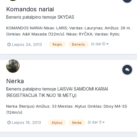
Komandos nariai
Beneris
patalpino temoje
SKYDAS
KOMANDOS NARIAI Nikas: LARIS; Vardas: Laurynas; Amžius: 26 m.
Ginklas: A&K Masada (122m/s). Nikas: RYČKA; Vardas: Rytis;
Amžius: 18 m. Ginklas: JG G36KE (110m/s). Nikas: NASTERIS;
(ir dar 5)
Liepos 24, 2013
Regis
Beneris
Vardas: Mindaugas; Amžius: 25 m. Ginklai: JG G36 (115m/s), A&K
SVD (14...
Nerka
Beneris
patalpino temoje
LAISVAI SAMDOMI KARIAI
(REGISTRACIJA TIK NUO 18 METŲ)
Nerka (Nerijus) Amžius: 33 Miestas: Alytus Ginklas: Dboy M4-SS
(124m/s)
(ir dar 1)
Liepos 19, 2013
Alytus
Nerka