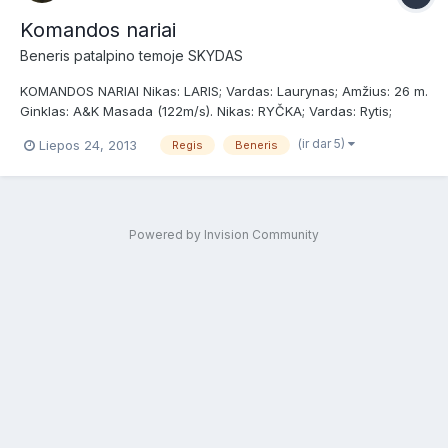
Komandos nariai
Beneris
patalpino temoje
SKYDAS
KOMANDOS NARIAI Nikas: LARIS; Vardas: Laurynas; Amžius: 26 m.
Ginklas: A&K Masada (122m/s). Nikas: RYČKA; Vardas: Rytis;
Amžius: 18 m. Ginklas: JG G36KE (110m/s). Nikas: NASTERIS;
(ir dar 5)
Liepos 24, 2013
Regis
Beneris
Vardas: Mindaugas; Amžius: 25 m. Ginklai: JG G36 (115m/s), A&K
SVD (14...
Powered by Invision Community