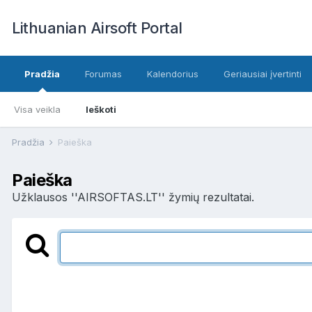
Lithuanian Airsoft Portal
Pradžia
Forumas
Kalendorius
Geriausiai įvertinti
Visa veikla
Ieškoti
Pradžia
Paieška
Paieška
Užklausos ''AIRSOFTAS.LT'' žymių rezultatai.