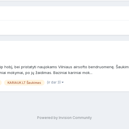
 kaip hobį, bei pristatyti naujokams Vilniaus airsofto bendruomenę. Šau
ai mokymai, po jų žaidimas. Baziniai kariniai mok...
(ir dar 3)
KARIAUK.LT Šaukimas
Powered by Invision Community