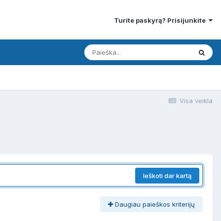
Turite paskyrą? Prisijunkite
Visa veikla
Ieškoti dar kartą
Daugiau paieškos kriterijų