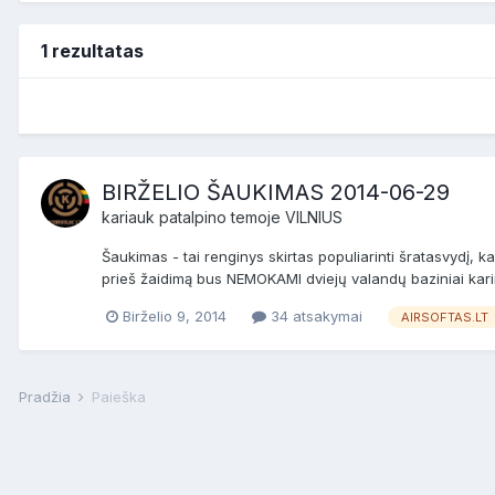
1 rezultatas
BIRŽELIO ŠAUKIMAS 2014-06-29
kariauk
patalpino temoje
VILNIUS
Šaukimas - tai renginys skirtas populiarinti šratasvydį,
prieš žaidimą bus NEMOKAMI dviejų valandų baziniai karini
Birželio 9, 2014
34 atsakymai
AIRSOFTAS.LT
Pradžia
Paieška