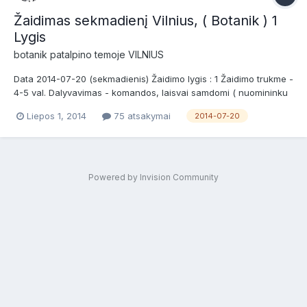
Žaidimas sekmadienį Vilnius, ( Botanik ) 1
Lygis
botanik
patalpino temoje
VILNIUS
Data 2014-07-20 (sekmadienis) Žaidimo lygis : 1 Žaidimo trukme -
4-5 val. Dalyvavimas - komandos, laisvai samdomi ( nuomininku
nebus ) Atvykimas i poligona nuo 10 00 val. Brifingai pusem nuo
Liepos 1, 2014
75 atsakymai
2014-07-20
11 00 val. Vieta http://www.maps.lt/map/default.aspx?
lang=lt#obj=580395;6071694;Pa%C5%BEym%C4%97tas%20t...
Powered by Invision Community