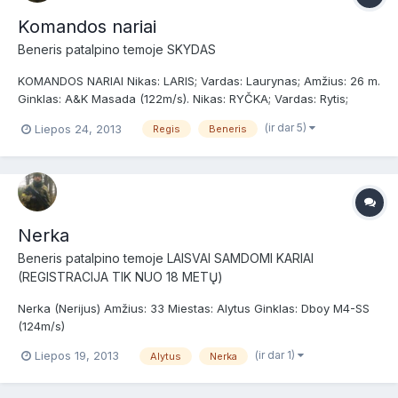
Komandos nariai
Beneris
patalpino temoje
SKYDAS
KOMANDOS NARIAI Nikas: LARIS; Vardas: Laurynas; Amžius: 26 m.
Ginklas: A&K Masada (122m/s). Nikas: RYČKA; Vardas: Rytis;
Amžius: 18 m. Ginklas: JG G36KE (110m/s). Nikas: NASTERIS;
(ir dar 5)
Liepos 24, 2013
Regis
Beneris
Vardas: Mindaugas; Amžius: 25 m. Ginklai: JG G36 (115m/s), A&K
SVD (14...
Nerka
Beneris
patalpino temoje
LAISVAI SAMDOMI KARIAI
(REGISTRACIJA TIK NUO 18 METŲ)
Nerka (Nerijus) Amžius: 33 Miestas: Alytus Ginklas: Dboy M4-SS
(124m/s)
(ir dar 1)
Liepos 19, 2013
Alytus
Nerka