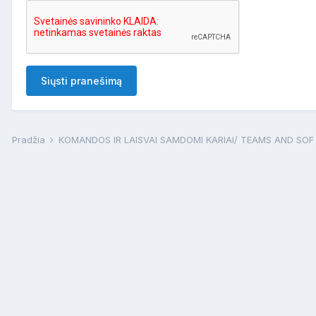
Siųsti pranešimą
Pradžia
KOMANDOS IR LAISVAI SAMDOMI KARIAI/ TEAMS AND SO