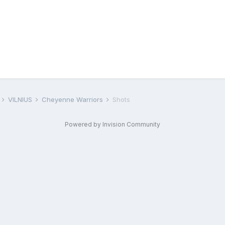
F
VILNIUS
Cheyenne Warriors
Shots
Powered by Invision Community