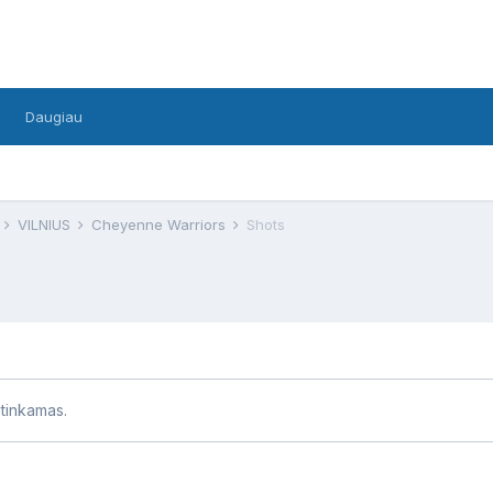
Daugiau
F
VILNIUS
Cheyenne Warriors
Shots
etinkamas.