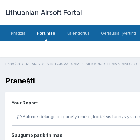
Lithuanian Airsoft Portal
Pradžia
Forumas
Kalendorius
Geriausiai įvertinti
Pradžia
KOMANDOS IR LAISVAI SAMDOMI KARIAI/ TEAMS AND SO
Pranešti
Your Report
Būtume dėkingi, jei parašytumėte, kodėl šis turinys yra n
Saugumo patikrinimas