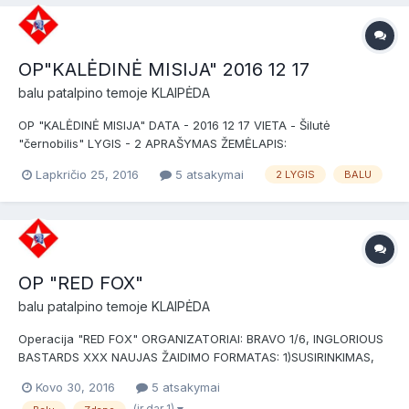
OP"KALĖDINĖ MISIJA" 2016 12 17
balu
patalpino temoje
KLAIPĖDA
OP "KALĖDINĖ MISIJA" DATA - 2016 12 17 VIETA - Šilutė
"černobilis" LYGIS - 2 APRAŠYMAS ŽEMĖLAPIS:
Lapkričio 25, 2016
5 atsakymai
2 LYGIS
BALU
OP "RED FOX"
balu
patalpino temoje
KLAIPĖDA
Operacija "RED FOX" ORGANIZATORIAI: BRAVO 1/6, INGLORIOUS
BASTARDS XXX NAUJAS ŽAIDIMO FORMATAS: 1)SUSIRINKIMAS,
REGISTRACIJOS IR BRIFINGAI 2)MISIJA Oponentu pusės: 1. TF
Kovo 30, 2016
5 atsakymai
(task forces) - vygdanti misija žaidėjų grupė 2. OF (opposition
(ir dar 1)