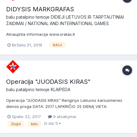
DIDYSIS MARKGRAFAS
balu
patalpino temoje
DIDIEJI LIETUVOS IR TARPTAUTINIAI
ŽAIDIMAI / NATIONAL AND INTERNATIONAL GAMES
Atnaujinta informacija www.sratas.lt
Birželio 21, 2019
BALU
Operacija "JUODASIS KIRAS"
balu
patalpino temoje
KLAIPĖDA
Operacija "JUODASIS KIRAS" Renginys Lietuvos kariuomenes
dienos proga DATA: 2017 LAPKRIČIO 25 DIENĄ VIETA:
AKMENYNĖS SODYBA, KLAIPĖDOS RJ. LYGIS - 2 lygis (daugiau
Spalio 22, 2017
9 atsakymai
apie LSB lygius) LAIKAS: Žaidėjai į žaidimą renkasi iki 09:00
(ir dar 1)
2lygis
balu
Žaidimas iki 16:00 MOKESTIS: 12 EUR Į MOK...