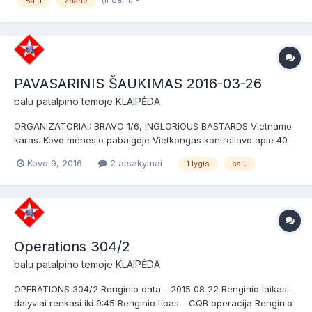
Balu
Zdane
forces) - ginybos pozicija užiman...
PAVASARINIS ŠAUKIMAS 2016-03-26
balu
patalpino temoje
KLAIPĖDA
ORGANIZATORIAI: BRAVO 1/6, INGLORIOUS BASTARDS Vietnamo
karas. Kovo mėnesio pabaigoje Vietkongas kontroliavo apie 40
% Pietų Vietnamo teritorijos, kai tuo tarpu dėl karinių perversmų
Kovo 9, 2016
2 atsakymai
1 lygis
balu
keitėsi Pietų Vietnamo vyriausybės ir negalėjo kontroliuoti
situacijos. Mušiai dėl aprūpinimo bei dominavimo...
Operations 304/2
balu
patalpino temoje
KLAIPĖDA
OPERATIONS 304/2 Renginio data - 2015 08 22 Renginio laikas -
dalyviai renkasi iki 9:45 Renginio tipas - CQB operacija Renginio