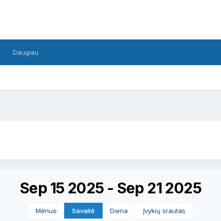
Daugiau
Sep 15 2025 - Sep 21 2025
Mėnuo
Savaitė
Diena
Įvykių srautas