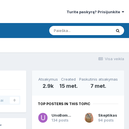
Turite paskyrą? Prisijunkite
Visa veikla
Atsakymus
Created
Paskutinis atsakymas
2.9k
15 met.
7 met.
ai
0
TOP POSTERS IN THIS TOPIC
UnoBomber
Skeptikas
134 posts
94 posts