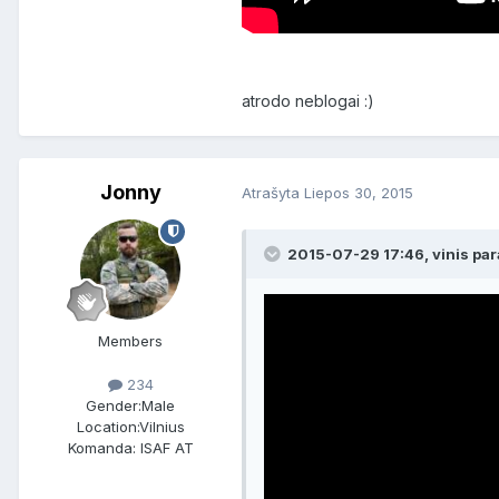
atrodo neblogai :)
Jonny
Atrašyta
Liepos 30, 2015
2015-07-29 17:46, vinis par
Members
234
Gender:
Male
Location:
Vilnius
Komanda: ISAF AT