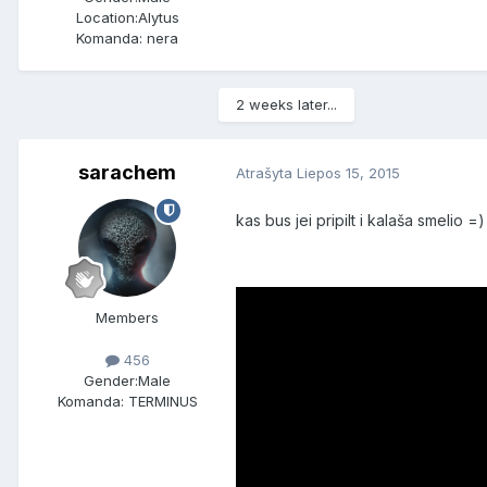
Location:
Alytus
Komanda: nera
2 weeks later...
sarachem
Atrašyta
Liepos 15, 2015
kas bus jei pripilt i kalaša smelio =)
Members
456
Gender:
Male
Komanda: TERMINUS