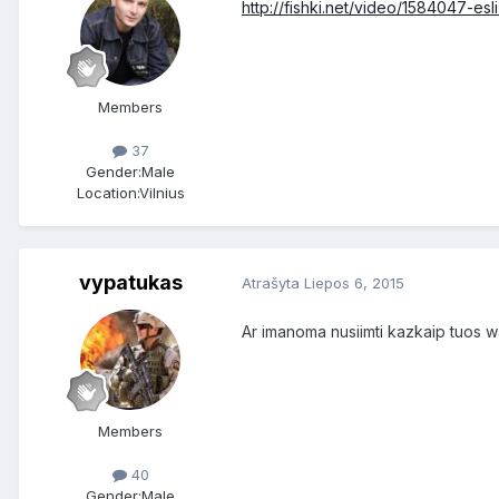
http://fishki.net/video/1584047-e
Members
37
Gender:
Male
Location:
Vilnius
vypatukas
Atrašyta
Liepos 6, 2015
Ar imanoma nusiimti kazkaip tuos w
Members
40
Gender:
Male