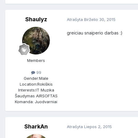
Shaulyz
Atrašyta
Birželio 30, 2015
greiciau snaiperio darbas :)
Members
99
Gender:
Male
Location:
Rokiškis
Interests:
IT Muzika
Šaudymas AIRSOFTAS
Komanda: Juodvarniai
SharkAn
Atrašyta
Liepos 2, 2015