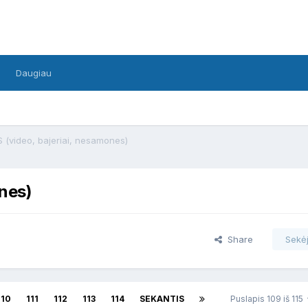
Daugiau
 (video, bajeriai, nesamones)
nes)
Share
Sekėj
110
111
112
113
114
SEKANTIS
Puslapis 109 iš 115