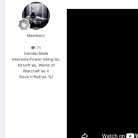
Members
26
Gender:
Male
Interests:
Power kiting'as,
Airsoft'as, World of
Warcraft'as ir
Rock'n'Roll'as %)