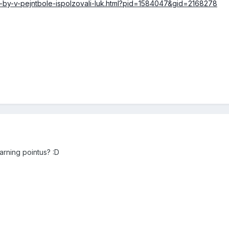
sli-by-v-pejntbole-ispolzovali-luk.html?pid=1584047&gid=2168278
arning pointus? :D