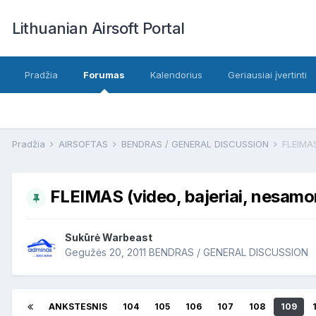
Lithuanian Airsoft Portal
Pradžia
Forumas
Kalendorius
Geriausiai įvertinti
Pradžia
AIRSOFTAS
BENDRAS / GENERAL DISCUSSION
FLEIMAS
FLEIMAS (video, bajeriai, nesamo
Sukūrė
Warbeast
Gegužės 20, 2011
BENDRAS / GENERAL DISCUSSION
ANKSTESNIS
104
105
106
107
108
109