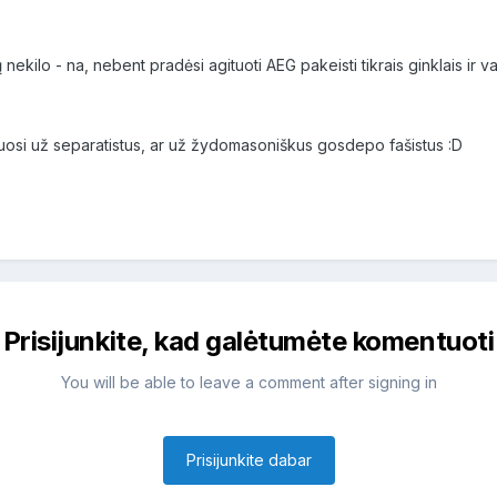
ekilo - na, nebent pradėsi agituoti AEG pakeisti tikrais ginklais ir važ
gituosi už separatistus, ar už žydomasoniškus gosdepo fašistus :D
Prisijunkite, kad galėtumėte komentuoti
You will be able to leave a comment after signing in
Prisijunkite dabar