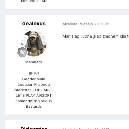
Komanda: LSK
dealexus
Atrašyta
Rugsėjo 20, 2015
Man siap liudna ,kad zmonem kila t
Members
161
Gender:
Male
Location:
Klaipeda
Interests:
STOP LARP -
LETS PLAY AIRSOFT
Komanda: Inglorious
Bastards