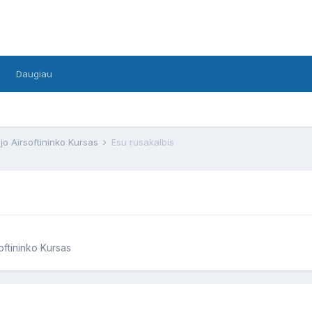
Daugiau
jo Airsoftininko Kursas
Esu rusakalbis
oftininko Kursas