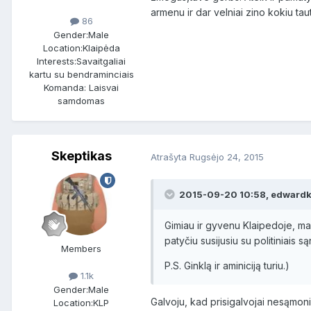
armenu ir dar velniai zino kokiu tau
86
Gender:
Male
Location:
Klaipėda
Interests:
Savaitgaliai
kartu su bendraminciais
Komanda: Laisvai
samdomas
Skeptikas
Atrašyta
Rugsėjo 24, 2015
2015-09-20 10:58, edwardk
Gimiau ir gyvenu Klaipedoje, mano
patyčiu susijusiu su politiniais s
Members
P.S. Ginklą ir aminiciją turiu.)
1.1k
Gender:
Male
Galvoju, kad prisigalvojai nesąmoni
Location:
KLP