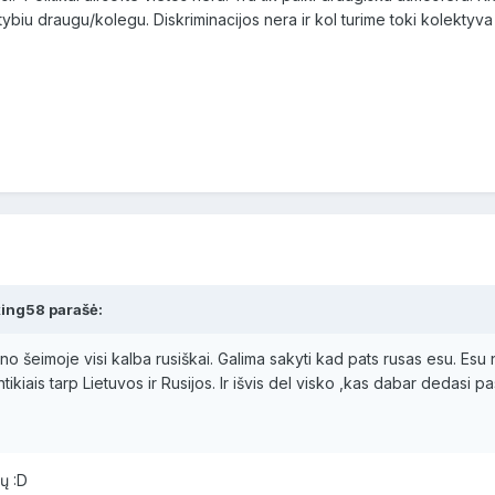
tybiu draugu/kolegu. Diskriminacijos nera ir kol turime toki kolektyv
ing58 parašė:
 šeimoje visi kalba rusiškai. Galima sakyti kad pats rusas esu. Esu na
ąntikiais tarp Lietuvos ir Rusijos. Ir išvis del visko ,kas dabar dedasi 
ų :D