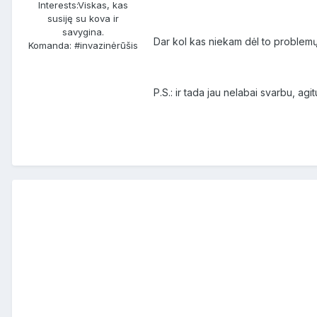
Interests:
Viskas, kas
susiję su kova ir
savygina.
Dar kol kas niekam dėl to problemų n
Komanda: #invazinėrūšis
P.S.: ir tada jau nelabai svarbu, a