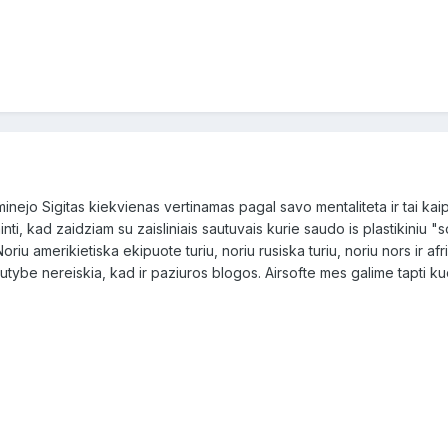
 minejo Sigitas kiekvienas vertinamas pagal savo mentaliteta ir tai kaip
inti, kad zaidziam su zaisliniais sautuvais kurie saudo is plastikiniu "so
Noriu amerikietiska ekipuote turiu, noriu rusiska turiu, noriu nors ir af
autybe nereiskia, kad ir paziuros blogos. Airsofte mes galime tapti k