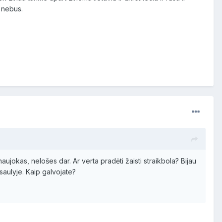
a nebus.
ujokas, nelošes dar. Ar verta pradėti žaisti straikbola? Bijau
pasaulyje. Kaip galvojate?