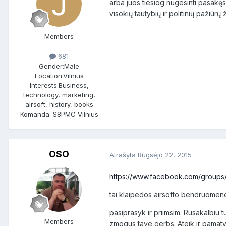
arba juos tiesiog nugesinti pasakęs "
visokių tautybių ir politinių pažiūr
Members
681
Gender:
Male
Location:
Vilnius
Interests:
Business,
technology, marketing,
airsoft, history, books
Komanda: S8PMC Vilnius
OSO
Atrašyta
Rugsėjo 22, 2015
https://www.facebook.com/group
tai klaipedos airsofto bendruomen
pasiprasyk ir priimsim. Rusakalbiu tu
Members
zmogus,tave gerbs. Ateik ir pamatysi.