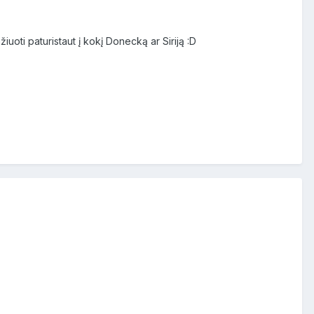
iuoti paturistaut į kokį Donecką ar Siriją :D