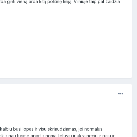
ginti vieną arba kitą politinę liniją. Vilniuje taip pat žaidžia
sakalbiu busi lopas ir visu skriaudziamas, jei normalus
k zinau turime apart zinoma lietuviu ir ukraineciu ir rusu ir