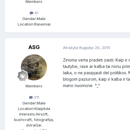
Members
41
Gender:
Male
Location:
Raseiniai
ASG
Atrašyta
Rugsėjo 20, 2015
Zinoma verta pradeti zaisti. Kaip ir
tautybe, rase ar kalba tai noriu prim
laika, o ne pasipjauti del politikos. 
blogom paziurom, kaip ir kalba ir t
mano nuomone ^_^
Members
211
Gender:
Male
Location:
Klaipėda
Interests:
Airsoft,
bushcraft, fotografija,
dviračiai.