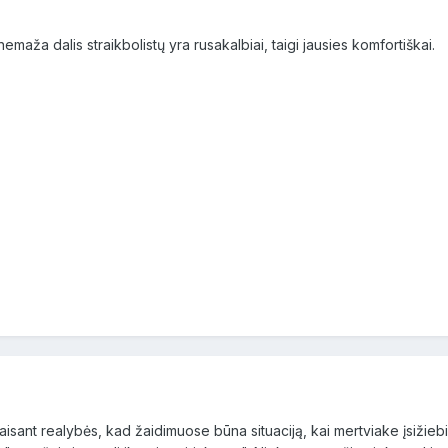
nemaža dalis straikbolistų yra rusakalbiai, taigi jausies komfortiškai.
aisant realybės, kad žaidimuose būna situaciją, kai mertviake įsižiebi