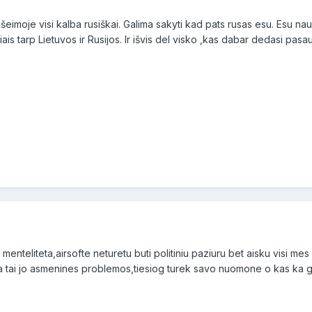
imoje visi kalba rusiškai. Galima sakyti kad pats rusas esu. Esu naujo
ikiais tarp Lietuvos ir Rusijos. Ir išvis del visko ,kas dabar dedasi pas
menteliteta,airsofte neturetu buti politiniu paziuru bet aisku visi me
a tai jo asmenines problemos,tiesiog turek savo nuomone o kas ka g