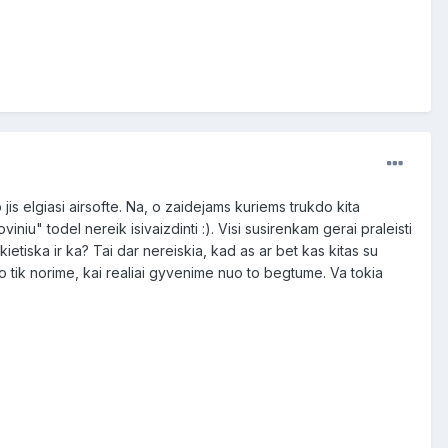
 jis elgiasi airsofte. Na, o zaidejams kuriems trukdo kita
viniu" todel nereik isivaizdinti :). Visi susirenkam gerai praleisti
rikietiska ir ka? Tai dar nereiskia, kad as ar bet kas kitas su
uo tik norime, kai realiai gyvenime nuo to begtume. Va tokia