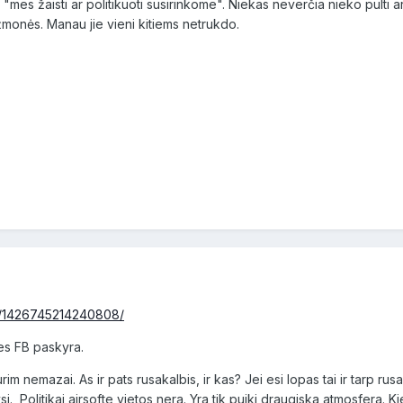
mes žaisti ar politikuoti susirinkome". Niekas neverčia nieko pulti arba 
ų žmonės. Manau jie vieni kitiems netrukdo.
s/1426745214240808/
es FB paskyra.
rim nemazai. As ir pats rusakalbis, ir kas? Jei esi lopas tai ir tarp ru
 Politikai airsofte vietos nera. Yra tik puiki draugiska atmosfera. Kie