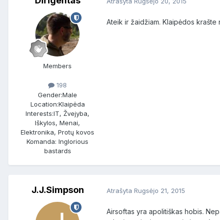
Dirigentas
Atrašyta
Rugsėjo 20, 2015
Ateik ir žaidžiam. Klaipėdos krašte 
Members
198
Gender:
Male
Location:
Klaipėda
Interests:
IT, Žvejyba,
Iškylos, Menai,
Elektronika, Protų kovos
Komanda: Inglorious
bastards
J.J.Simpson
Atrašyta
Rugsėjo 21, 2015
Airsoftas yra apolitiškas hobis. Nep