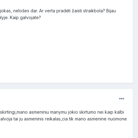
kas, nelošes dar. Ar verta pradėti žaisti straikbola? Bijau
aulyje. Kaip galvojate?
s skirtingi,mano asmeniniu manymu jokio skirtumo nei kaip kalbi
alvoja tai ju asmeninis reikalas,cia tik mano asmenine nuomone