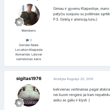
Gimiau ir gyvenu Klaipedoje, mano še
patyčiu susijusiu su politiniais sąnt
P.S. Ginklą ir aminiciją turiu.)
Members
2
Gender:
Male
Location:
Klaipeda
Komanda: Laisvai
samdomas karis
sigitas1976
Atrašyta
Rugsėjo 20, 2015
kekvienas vertinamas pagal atskira 
nei kuom rengiesi jai kam nepatink
aisku as galiu ir klysti :)