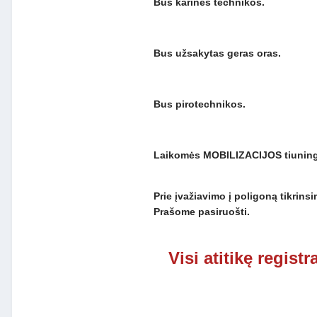
Bus karinės technikos.
Bus užsakytas geras oras.
Bus pirotechnikos.
Laikomės MOBILIZACIJOS tiuningo
Prie įvažiavimo į poligoną tikrins
Prašome pasiruošti.
Visi atitikę regist