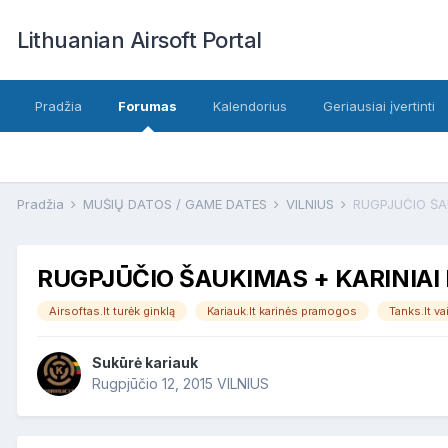
Lithuanian Airsoft Portal
Pradžia
Forumas
Kalendorius
Geriausiai įvertinti
Pradžia
MŪŠIŲ DATOS / GAME DATES
VILNIUS
RUGPJŪČIO ŠA
RUGPJŪČIO ŠAUKIMAS + KARINIAI
Airsoftas.lt turėk ginklą
Kariauk.lt karinės pramogos
Tanks.lt va
Sukūrė
kariauk
Rugpjūčio 12, 2015
VILNIUS