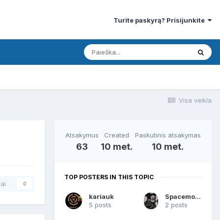
Turite paskyrą? Prisijunkite
Visa veikla
Atsakymus
Created
Paskutinis atsakymas
63
10 met.
10 met.
TOP POSTERS IN THIS TOPIC
ai
0
kariauk
Spacemouse
5 posts
2 posts