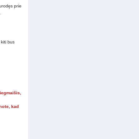
nurodęs prie
.
kiti bus
iegmaišis,
note, kad