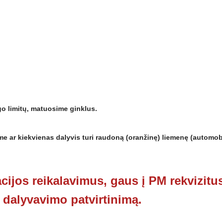
 limitų, matuosime ginklus.
ime ar kiekvienas dalyvis turi raudoną (oranžinę) liemenę (automobi
racijos reikalavimus, gaus į PM rekvizitu
dalyvavimo patvirtinimą.