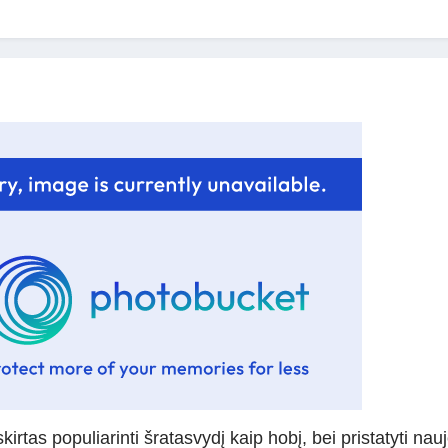
 skirtas populiarinti šratasvydį kaip hobį, bei pristatyti na