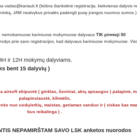
a vadas@kariauk.lt (būtina išankstinė registracija, kiekvienas dalyvis 
mininką, JAM neatvykus privalės padengti pusę įrangos nuomos sumos )
:
nemokamuose kariniuose mokymuose dalyvaus
TIK pirmieji 50
urodys prie savo registracijos, kad dalyvaus kariniuose mokymuose. Visi 
24H ir 12H mokymų dalyviams.
ks bent 15 dalyvių )
a airsoft ekipuotė ( ginklas, šoviniai, akių apsaugos ) palapinė, m
palapinsiaustė, kilimėlis,
nės nuo uodų/erkių, maistas, geriamas vanduo ir ( viskas kas ma
bus reikalinga ) .
TIS NEPAMIRŠTAM SAVO LSK anketos nuorodos