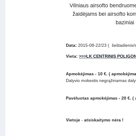
Vilniaus airsofto bendruom
žaidėjams bei airsofto k
baziniai
Data:
2015-08-22/23
( šeštadienis/
Vieta:
>>>LK CENTRINIS POLIGO
Apmokėjimas - 10 €.
( apmokėjima
Dalyvio mokestis negrąžinamas dalyv
Pavėluotas apmokėjimas - 20 €.
(
Vietoje
-
atsiskaitymo nėra !