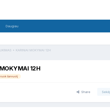
Daugiau
UKIMAS + KARINIAI MOKYMAI 12H
 MOKYMAI 12H
iruok šarvuotį
Share
Sekėj