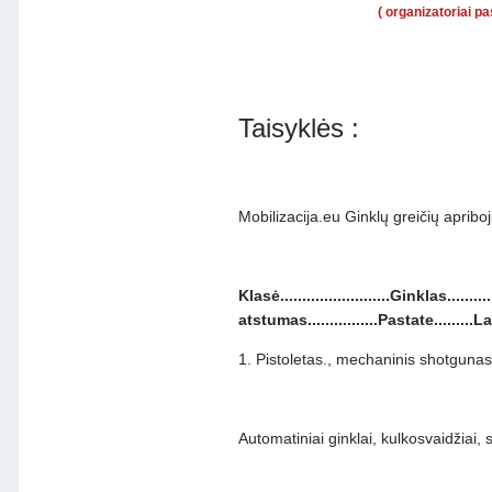
( organizatoriai pa
Taisyklės :
Mobilizacija.eu Ginklų greičių apribo
Klasė.........................Ginklas...
atstumas................Pastate.........
1. Pistoletas., mechaninis shotgunas......
Automatiniai ginklai, kulkosvaidžiai, s