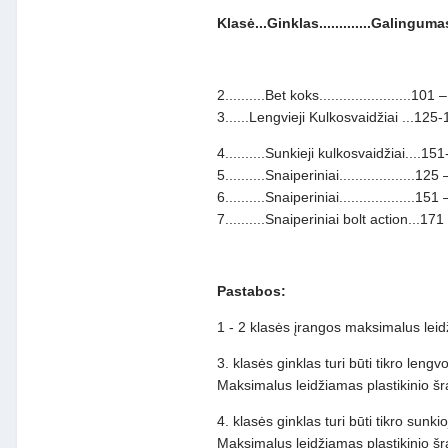
Klasė...Ginklas.............Galinguma
2..........Bet koks.......................101
3......Lengvieji Kulkosvaidžiai ...125-151
4..........Sunkieji kulkosvaidžiai....151-
5..........Snaiperiniai...................12
6..........Snaiperiniai...................15
7..........Snaiperiniai bolt action...171 –
Pastabos:
1 - 2 klasės įrangos maksimalus leidž
3. klasės ginklas turi būti tikro le
Maksimalus leidžiamas plastikinio šra
4. klasės ginklas turi būti tikro sun
Maksimalus leidžiamas plastikinio šra