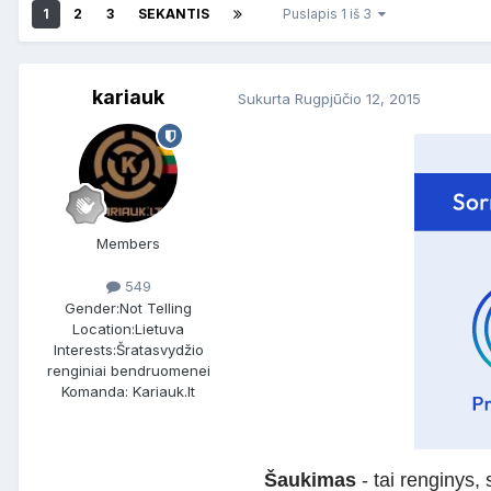
1
2
3
SEKANTIS
Puslapis 1 iš 3
kariauk
Sukurta
Rugpjūčio 12, 2015
Members
549
Gender:
Not Telling
Location:
Lietuva
Interests:
Šratasvydžio
renginiai bendruomenei
Komanda: Kariauk.lt
Šaukimas
- tai renginys,