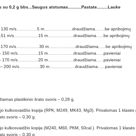
s su 0,2 g bbs...Saugus atstumas...........Pastate.........Lauke
 – 130 m/s.................5 m.......................draudžiama........be apribojimų
 m/s....................15 m.....................draudžiama......be apribojimų
170 m/s...................30 m......................draudžiama......be apribojimų
5 – 150 m/s.................15 m.....................draudžiama......pavieniai
1 – 170 m/s.................20 m.....................draudžiama......pavieniai
 200 m/s.................30 m.....................draudžiama......pavieniai
iamas plastikinio šrato svoris – 0,28 g.
ngvojo kulkosvaidžio kopija (RPK, M249, MK43, Mg3). Privalomas 1 klasės 
to svoris – 0,30 g.
kiojo kulkosvaidžio kopija (M240, M60, PKM, 50cal.). Privalomas 1 klasės 
to svoris – 0,30 g.