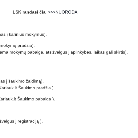
LSK randasi čia
>>>NUORODA
mas į karinius mokymus).
okymų pradžia).
kymų pabaiga, atsižvelgus į aplinkybes, laikas gali skirtis).
į šaukimo žaidimą).
auk.lt Šaukimo pradžia ).
auk.lt Šaukimo pabaiga ).
ižvelgus į registraciją ).