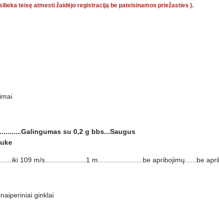
silieka teisę atmesti žaidėjo registraciją be pateisinamos priežasties ).
jimai
..................Galingumas su 0,2 g bbs...Saugus
Lauke
iki 109 m/s.....................1 m.......................be apribojimų......be ap
naiperiniai ginklai