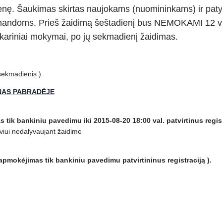
enę.
Šaukimas skirtas naujokams (nuomininkams) ir pat
omandoms. Prieš žaidimą šeštadienį bus NEMOKAMI
12 v
 kariniai mokymai, po jų sekmadienį žaidimas.
sekmadienis ).
NAS PABRADĖJE
s tik bankiniu pavedimu iki 2015-08-20
18:00 val. patvirtinus regist
iui nedalyvaujant žaidime
 apmokėjimas tik bankiniu pavedimu patvirtininus registraciją ).