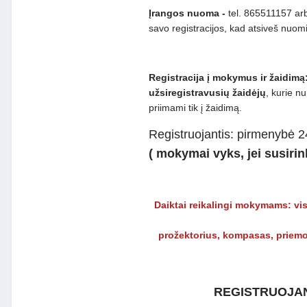
Įrangos nuoma -
tel. 865511157 arb
savo registracijos, kad atsiveš nuo
Registracija į mokymus ir žaidimą
užsiregistravusių žaidėjų
, kurie n
priimami tik į žaidimą.
Registruojantis: pirmenybė 
( mokymai vyks, jei susirin
Daiktai reikalingi mokymams: vis
prožektorius, kompasas, priemo
REGISTRUOJAN