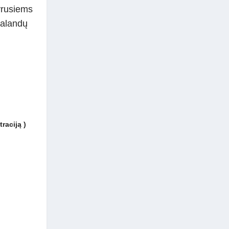
yrusiems
alandų
raciją )