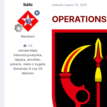
balu
Sukurta
Liepos 15, 2015
OPERATIONS
Members
719
Gender:
Male
Interests:
juvelyrika,
tapyba, airsoftas,
pokeris, viskis ir kugelis
Komanda: B coy 1/6
Marines