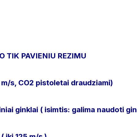
O TIK PAVIENIU REZIMU
00 m/s, CO2 pistoletai draudziami)
ai ginklai ( isimtis: galima naudoti gin
 iki 125 m/s )