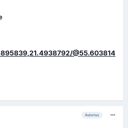
e
5.5895839,21.4938792/@55.603814
Autorius