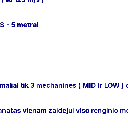
- 5 metrai
imaliai tik 3 mechanines ( MID ir LOW )
anatas vienam zaidejui viso renginio me