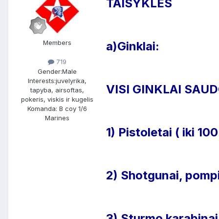
TAISYKLES
Members
a)Ginklai:
719
Gender:
Male
Interests:
juvelyrika,
VISI GINKLAI SAUD
tapyba, airsoftas,
pokeris, viskis ir kugelis
Komanda: B coy 1/6
Marines
1) Pistoletai ( iki 1
2) Shotgunai, pompini
3) Sturmo karabinai (