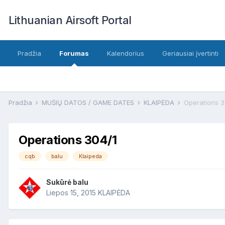
Lithuanian Airsoft Portal
Pradžia
Forumas
Kalendorius
Geriausiai įvertinti
Pradžia
MŪŠIŲ DATOS / GAME DATES
KLAIPĖDA
Operations 3
Operations 304/1
cqb
balu
Klaipeda
Sukūrė
balu
Liepos 15, 2015
KLAIPĖDA