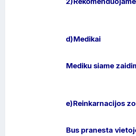
2)Rekomenduojame tu
d)Medikai
Mediku siame zaidi
e)Reinkarnacijos zo
Bus pranesta vietoje