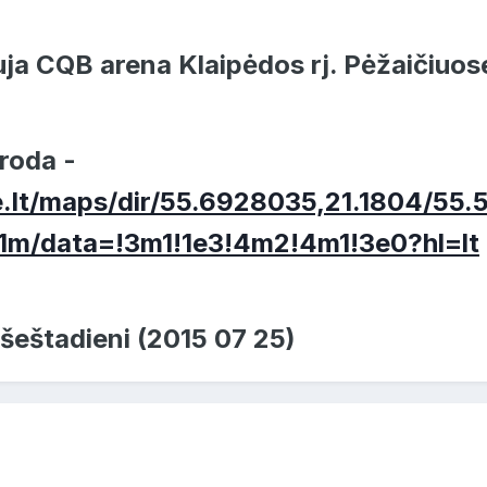
uja CQB arena Klaipėdos rj. Pėžaičiuos
roda -
e.lt/maps/dir/55.6928035,21.1804/5
1m/data=!3m1!1e3!4m2!4m1!3e0?hl=lt
šeštadieni (2015 07 25)