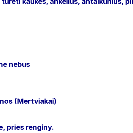
reti kaukes, ankelius, antalkunius, pir
me nebus
nos (Mertviakai)
, pries renginy.