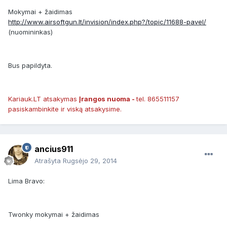
Mokymai + žaidimas
http://www.airsoftgun.lt/invision/index.php?/topic/11688-pavel/
(nuomininkas)
Bus papildyta.
Kariauk.LT atsakymas
Įrangos nuoma -
tel. 865511157
pasiskambinkite ir viską atsakysime.
ancius911
Atrašyta
Rugsėjo 29, 2014
Lima Bravo:
Twonky mokymai + žaidimas