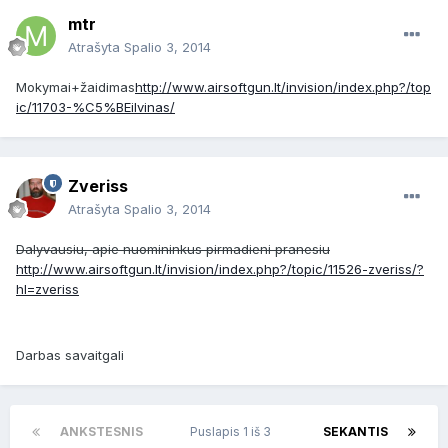
mtr
Atrašyta
Spalio 3, 2014
Mokymai+žaidimas
http://www.airsoftgun.lt/invision/index.php?/top
ic/11703-%C5%BEilvinas/
Zveriss
Atrašyta
Spalio 3, 2014
Dalyvausiu, apie nuomininkus pirmadieni pranesiu
http://www.airsoftgun.lt/invision/index.php?/topic/11526-zveriss/?
hl=zveriss
Darbas savaitgali
ANKSTESNIS
Puslapis 1 iš 3
SEKANTIS