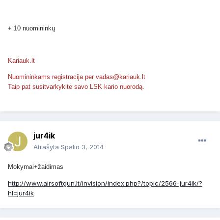
+ 10 nuomininkų
Kariauk.lt
Nuomininkams registracija per vadas@kariauk.lt
Taip pat susitvarkykite savo LSK kario nuorodą.
jur4ik
Atrašyta
Spalio 3, 2014
Mokymai+žaidimas
http://www.airsoftgun.lt/invision/index.php?/topic/2566-jur4ik/?
hl=jur4ik