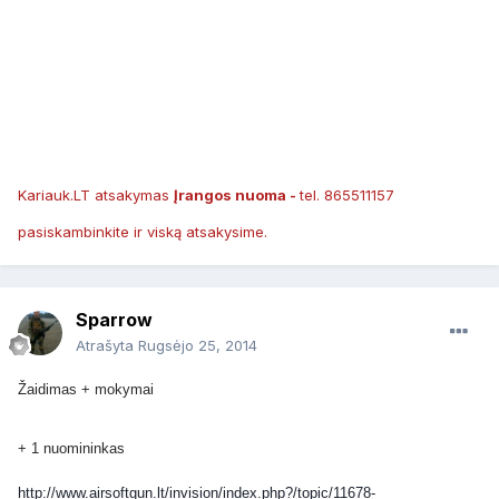
Kariauk.LT atsakymas
Įrangos nuoma -
tel. 865511157
pasiskambinkite ir viską atsakysime.
Sparrow
Atrašyta
Rugsėjo 25, 2014
Žaidimas + mokymai
+ 1 nuomininkas
http://www.airsoftgun.lt/invision/index.php?/topic/11678-