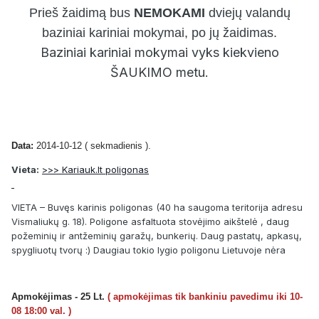
Prieš žaidimą bus
NEMOKAMI
dviejų valandų
baziniai kariniai mokymai, po jų žaidimas.
Baziniai kariniai mokymai vyks kiekvieno
ŠAUKIMO metu.
Data:
2014-10-12 ( sekmadienis ).
Vieta:
>>> Kariauk.lt poligonas
VIETA – Buvęs karinis poligonas (40 ha saugoma teritorija adresu
Vismaliukų g. 18). Poligone asfaltuota stovėjimo aikštelė , daug
požeminių ir antžeminių garažų, bunkerių. Daug pastatų, apkasų,
spygliuotų tvorų :) Daugiau tokio lygio poligonu Lietuvoje nėra
Apmokėjimas - 25 Lt.
( apmokėjimas tik bankiniu pavedimu iki 10-
08 18:00 val. )