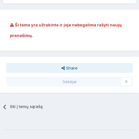
Ši tema yra užrakinta ir joje nebegalima rašyti naujų
pranešimų.
Share
Sekėjai
0
Eiti į temų sąrašą