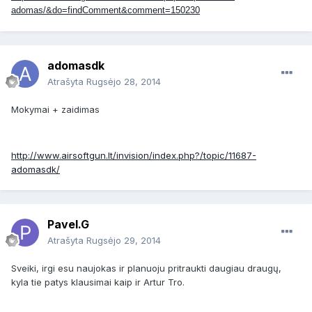
adomas/&do=findComment&comment=150230
adomasdk
Atrašyta
Rugsėjo 28, 2014
Mokymai + zaidimas
http://www.airsoftgun.lt/invision/index.php?/topic/11687-
adomasdk/
Pavel.G
Atrašyta
Rugsėjo 29, 2014
Sveiki, irgi esu naujokas ir planuoju pritraukti daugiau draugų,
kyla tie patys klausimai kaip ir Artur Tro.