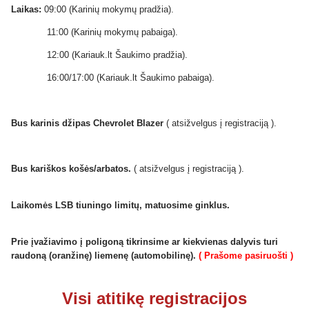
Laikas:
09:00 (Karinių mokymų pradžia).
11:00 (Karinių mokymų pabaiga).
12:00 (Kariauk.lt Šaukimo pradžia).
16:00/17:00 (Kariauk.lt Šaukimo pabaiga).
Bus karinis džipas Chevrolet Blazer
( atsižvelgus į registraciją ).
Bus kariškos košės/arbatos.
( atsižvelgus į registraciją ).
Laikomės LSB tiuningo limitų, matuosime ginklus.
Prie įvažiavimo į poligoną tikrinsime ar kiekvienas dalyvis turi
raudoną (oranžinę) liemenę (automobilinę).
( Prašome pasiruošti )
Visi atitikę registracijos