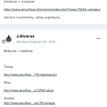
Žaidimas + mokymai
http://www.airsoftgun.lt/invision/index.php?/topic/11594-ujimako/
Gal bus nuomininkų, vėliau papildysiu.
J.Aivaras
Atrašyta
Rugsėjo 24, 2014
Mokymai + žaidimas.
Tomas
http://www.airsoftgu.../?hl=baronasno1
Alius
http://www.airsoftgu...ic/10562-alius/
Aivaras
http://www.airsoftgu...ras/?hl=aivaras