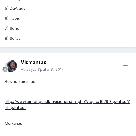
5) DuAlaus
6) Tabis
7) Suris
8) Sefas
Vismantas
Atrašyta
Spalio 3, 2014
Būsim, žaidimas
http://www.airsoftgun.lt/invision/index.php?/topic/10299-paulius/?
hl=paulius
Morkūnas