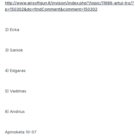
http://www.airsoftgun.lt/invision/index.php?/topic/11689-artur-tro/?
p=150302&do=findComment&comment=150302
2) Ecka
3) Saniok
4) Edgaras
5) Vadimas
6) Andrius
Apmoketa 10-07