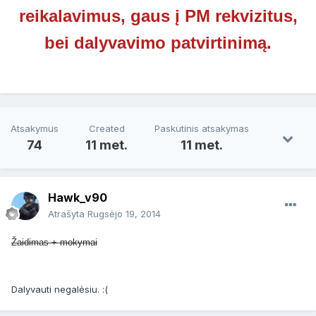
reikalavimus, gaus į PM rekvizitus,
bei dalyvavimo patvirtinimą.
Atsakymus
Created
Paskutinis atsakymas
74
11 met.
11 met.
Hawk_v90
Atrašyta
Rugsėjo 19, 2014
Žaidimas + mokymai
Dalyvauti negalėsiu. :(