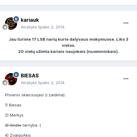
kariauk
Atrašyta
Spalio 2, 2014
Jau turime 17 LSB narių kurie dalyvaus mokymuose. Liko 3
vietos.
20 vietų užimta kariais naujokais (nuomininkais).
BIESAS
Atrašyta
Spalio 2, 2014
Phoenix skaiciuojasi (i zaidima):
1) Biesas
2) Merkys
3) Grizlis
tarnyba :(
4) ZvalgoAkis