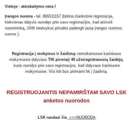
Vietoje
-
atsiskaitymo nėra !
Įrangos nuoma -
tel. 865511157 (būtina išankstinė registracija,
kiekvienas dalyvis nurodęs prie savo registracijos, kad atsiveš
nuomininką, JAM neatvykus privalės padengti pusę įrangos nuomos
sumos ).
Registracija į mokymus ir žaidimą:
nemokamuose kariniuose
mokymuose dalyvaus
TIK pirmieji 40 užsiregistravusių žaidėjų
,
kurie nurodys prie savo registracijos, kad dalyvaus kariniuose
mokymuose. Visi kiti bus priimami tik į žaidimą.
REGISTRUOJANTIS NEPAMIRŠTAM SAVO LSK
anketos nuorodos
LSK randasi čia
>>>NUORODA