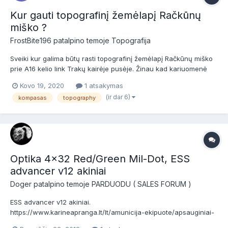
Kur gauti topografinį žemėlapį Račkūnų
miško ?
FrostBite196
patalpino temoje
Topografija
Sveiki kur galima būtų rasti topografinį žemėlapį Račkūnų miško
prie A16 kelio link Trakų kairėje pusėje. Žinau kad kariuomenė
turi detalų žemėlapį su kvartalinėm ir t.t bet jo tikrai neduos
Kovo 19, 2020
1 atsakymas
nusikopijuoti... radau geoportal.lt bet nėr kvartalinių
(ir dar 6)
kompasas
topography
atsispauzdinti neleidžia... 😞 reikia būtent kvar...
Optika 4x32 Red/Green Mil-Dot, ESS
advancer v12 akiniai
Doger
patalpino temoje
PARDUODU ( SALES FORUM )
ESS advancer v12 akiniai.
https://www.karineapranga.lt/lt/amunicija-ekipuote/apsauginiai-
akiniai/taktiniai-koviniai-akiniai-ess-advancer-v-12.html Kaina: 15