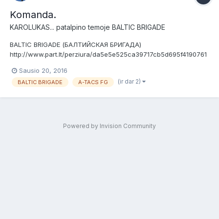
Komanda.
KAROLUKAS...
patalpino temoje
BALTIC BRIGADE
BALTIC BRIGADE (БАЛТИЙСКАЯ БРИГАДА)
http://www.part.lt/perziura/da5e5e525ca39717cb5d695f4190761
7994.jpg Komandos koncepcija:Samdoma diversinė žvalgybinė
Sausio 20, 2016
grupė. Komandos uniforma : ATACS-FG Komandos ekipuotė :
(ir dar 2)
BALTIC BRIGADE
A-TACS FG
Pasirenkama individualiai kiekvieno kario. Miestas: Panevėžys.:
Koma...
Powered by Invision Community