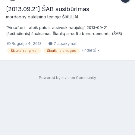
[2013.09.21] ŠAB susibūrimas
mordaboy
patalpino temoje
ŠIAULIAI
"Airsofteri - ateik pats ir atsivesk naujoką" 2013-09-21
(šeštadienis) šaukiamas Šiaulių airsofto bendruomenės (ŠAB)
susibūrimas - 2013 metų. Vieta: ex-Bridų karinė bazė Dėliojamas
Rugsėjo 4, 2013
7 atsakymai
žaidimo scenarijus Gerokai sudžiūvusio ir sublogusio (gerų
(ir dar 2)
Šiauliai renginiai
Šiauliai pramogos
žaidimų ir aplamai žaidimų Šiaulių regijon...
Powered by Invision Community