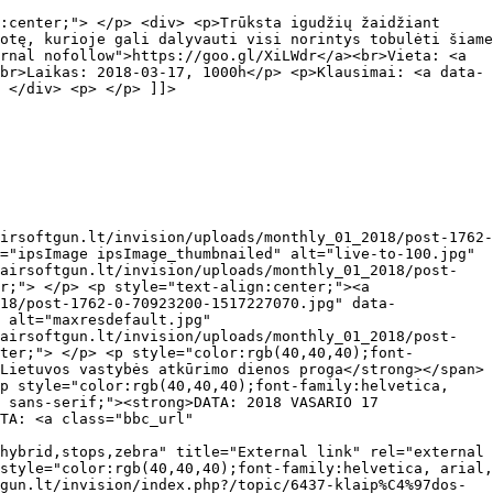
:center;"> </p> <div> <p>Trūksta igudžių žaidžiant
otę, kurioje gali dalyvauti visi norintys tobulėti šiame
rnal nofollow">https://goo.gl/XiLWdr</a><br>Vieta: <a
br>Laikas: 2018-03-17, 1000h</p> <p>Klausimai: <a data-
 </div> <p> </p> ]]>
tica, arial, sans-serif;"><span style="color:rgb(128,0,0);"><span style="font-size:18px;"><strong>PUSIŲ APRAŠYMAS, LEGENDA BEI VIEŠASIS SCENARIJUS RUOŠIAMAS</strong></span></span></p> <p style="color:rgb(40,40,40);font-family:helvetica, arial, sans-serif;"> </p> <p style="color:rgb(40,40,40);font-family:helvetica, arial, sans-serif;"> </p> <p style="color:rgb(40,40,40);font-family:helvetica, arial, sans-serif;text-align:center;"><a class="bbc_url" href="http://www.airsoftgun.lt/invision/index.php?/topic/478-lietuvos-straikbolo-taisykls/" title="" rel="external nofollow"><strong>LSB patvirtintos taisyklės</strong></a></p> <p style="color:rgb(40,40,40);font-family:helvetica, arial, sans-serif;text-align:center;"> </p> <p style="color:rgb(40,40,40);font-family:helvetica, arial, sans-serif;text-align:center;"><a class="bbc_url" href="http://www.airsoftgun.lt/invision/index.php?/topic/124-tiuningo-limitai-fps-limits/" title="" rel="external nofollow"><strong>Tiuningo limitai</strong></a></p> <p style="color:rgb(40,40,40);font-family:helvetica, arial, sans-serif;text-align:center;"> </p> <p style="color:rgb(40,40,40);font-family:helvetica, arial, sans-serif;text-align:center;"><b>REGISTRACIJA e-paštu laimis.balu@gmail.com</b></p> <p style="color:rgb(40,40,40);font-family:helvetica, arial, sans-serif;text-align:center;"> </p> <p style="color:rgb(40,40,40);font-family:helvetica, arial, sans-serif;text-align:center;">Laiške nurodoma:</p> <p style="color:rgb(40,40,40);font-family:helvetica, arial, sans-serif;text-align:center;">vardas, pavardė, slapyvardį (jei turime), gimimo metus, komandos pavadinimą (jei turime), ginklo galingumą, telefono numerį. </p> <p style="color:rgb(40,40,40);font-family:helvetica, arial, sans-serif;text-align:center;"> </p> <p style="color:rgb(40,40,40);font-family:helvetica, arial, sans-serif;text-align:center;">Jei esate nuomininkas - nurodote vardą, pavardę, gimimo datą, telefono numerį.</p> <p style="color:rgb(40,40,40);font-family:helvetica, arial, sans-serif;text-align:center;"> </p> <p style="color:rgb(40,40,40);font-family:helvetica, arial, sans-serif;text-align:center;"><strong><span style="color:rgb(204,0,0);"><span style="font-size:9pt;">REGISTRACIJA IKI 2018 02 12 – 14:00 val.</span></span></strong></p> <p style="color:rgb(40,40,40);font-family:helvetica, arial, sans-serif;text-align:center;"><strong><span style="color:rgb(204,0,0);"><span style="font-size:9pt;">APMOKĖJIMAS IKI 2018 02 12 – 18:00 val.</span></span></strong></p> <p style="color:rgb(40,40,40);font-family:helvetica, arial, sans-serif;text-align:center;"> </p> <p style="color:rgb(40,40,40);font-family:helvetica, arial, sans-serif;text-align:center;"><em>Iškilusiems klausimams kreiptis: el. paštu laimis.balu@gmail.com arba tel. 8653aštuoni78aštuoni9</em></p> <p style="color:rgb(40,40,40);font-family:helvetica, arial, sans-serif;text-align:center;"><em><span style="color:rgb(204,65,37);">Už saugumą atsakomybę prisiima visi pilnamečiai žaidėjai.</span></em></p> <p style="color:rgb(40,40,40);font-family:helvetica, arial, sans-serif;text-align:center;"> </p> <p style="color:rgb(40,40,40);font-family:helvetica, arial, sans-serif;text-align:center;"><span style="font-size:10.5pt;"><span style="color:rgb(0,0,0);">Renginio įgyvendinimui laukiame mažiausiai 40 dalyviu.</span></span></p> <p style="color:rgb(40,40,40);font-family:helvetica, arial, sans-serif;text-align:center;"> </p> <p style="color:rgb(40,40,40);font-family:helvetica, arial, sans-serif;text-align:center;"> </p>