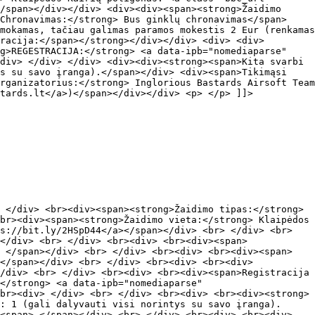
/span></div></div> <div><div><span><strong>Žaidimo
>Chronavimas:</strong> Bus ginklų chronavimas</span>
mokamas, tačiau galimas paramos mokestis 2 Eur (renkamas
racija:</span></strong></div></div> <div> <div>
ng>REGESTRACIJA:</strong> <a data-ipb="nomediaparse"
div> </div> </div> <div><div><strong><span>Kita svarbi
ys su savo įranga).</span></div> <div><span>Tikimąsi
rganizatorius:</strong> Inglorious Bastards Airsoft Team
tards.lt</a>)</span></div></div> <p> </p> ]]>
 </div> <br><div><span><strong>Žaidimo tipas:</strong>
br><div><span><strong>Žaidimo vieta:</strong> Klaipėdos
s://bit.ly/2HSpD44</a></span></div> <br> </div> <br>
</div> <br> </div> <br><div> <br><div><span>
 </span></div> <br> </div> <br><div> <br><div><span>
</span></div> <br> </div> <br><div> <br><div>
/div> <br> </div> <br><div> <br><div><span>Registracija
:</strong> <a data-ipb="nomediaparse"
br><div> </div> <br> </div> <br><div> <br><div><strong>
: 1 (gali dalyvauti visi norintys su savo įranga).
<span> </span></div> <br> </div> <br><div> <br><div>