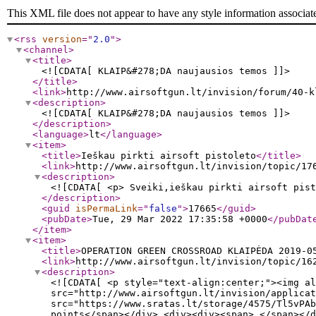
This XML file does not appear to have any style information associat
<rss
version
="
2.0
"
>
<channel
>
<title
>
<![CDATA[ KLAIP&#278;DA naujausios temos ]]>
</title
>
<link
>
http://www.airsoftgun.lt/invision/forum/40-k
<description
>
<![CDATA[ KLAIP&#278;DA naujausios temos ]]>
</description
>
<language
>
lt
</language
>
<item
>
<title
>
Ieškau pirkti airsoft pistoleto
</title
>
<link
>
http://www.airsoftgun.lt/invision/topic/17
<description
>
<![CDATA[ <p> Sveiki,ieškau pirkti airsoft pist
</description
>
<guid
isPermaLink
="
false
"
>
17665
</guid
>
<pubDate
>
Tue, 29 Mar 2022 17:35:58 +0000
</pubDat
</item
>
<item
>
<title
>
OPERATION GREEN CROSSROAD KLAIPĖDA 2019-0
<link
>
http://www.airsoftgun.lt/invision/topic/16
<description
>
<![CDATA[ <p style="text-align:center;"><img al
src="http://www.airsoftgun.lt/invision/applicat
src="https://www.sratas.lt/storage/4575/Tl5vPAb
points</span></div> <div><div><span> </span></d