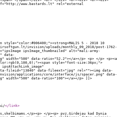
f="http://www.bastards.lt" rel="external
n style="color:#006400;"><strong>MALIS 5 - 2018 10
irsoftgun.lt/invision/uploads/monthly_09_2018/post-1762-
="ipsImage ipsImage_thumbnailed" alt="mali-army-
" data-
g" width="500" data-ratio="52.2"></a></p> <p> </p> <p><a
lor:rgb(0,100,0);"><span style="font-size:36px;">
 ipsAttachLink_image"
ta-fileid="13840" data-fileext="jpg" rel=""><img data-
nvision/applications/core/interface/js/spacer.png" data-
g" width="500" data-ratio="100"></a></p> ]]>
ai/
</link
>
ms,skelbimams.</p><p> </p><p> pvz.Girdejau kad Dynia