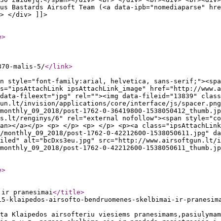
ous Bastards Airsoft Team (<a data-ipb="nomediaparse" hre
> </div> ]]>
e
>
870-malis-5/
</link
>
n style="font-family:arial, helvetica, sans-serif;"><spa
s="ipsAttachLink ipsAttachLink_image" href="http://www.a
data-fileext="jpg" rel=""><img data-fileid="13839" class
un.lt/invision/applications/core/interface/js/spacer.png
monthly_09_2018/post-1762-0-36419800-1538050412_thumb.jp
s.lt/renginys/6" rel="external nofollow"><span style="co
an></a></p> <p> </p> <p> </p> <p><a class="ipsAttachLink
/monthly_09_2018/post-1762-0-42212600-1538050611.jpg" da
iled" alt="bcDxs3eu.jpg" src="http://www.airsoftgun.lt/i
monthly_09_2018/post-1762-0-42212600-1538050611_thumb.jp
e
>
 ir pranesimai
</title
>
15-klaipedos-airsofto-bendruomenes-skelbimai-ir-pranesim
ta Klaipedos airsofteriu viesiems pranesimams,pasiulyma