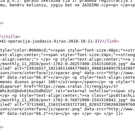
ia p.v.z. paraso skelbima cia ir pradeda registracija i 
mu, bendru kelioniu, zygiu bet ne ZAIDIMU.</p><p> </p><p
e
>
7
</title
>
942-operacija-juodasis-kiras-2018-18-11-17/
</link
>
tyle="color:#0000cd;"><span style="font-size:48px;"><str
ext-align:center;"><span style="font-size:24px;"><strong
t-align:center;"> </p> <p style="text-align:center;"><a c
/monthly_11_2018/post-1762-0-20257400-1541516019.jpg" da
iled" alt="23916017_10214811484779603_490816489576142807
ions/core/interface/js/spacer.png" data-src="http://www.
0" data-ratio="66.8"></a></p> <p style="text-align:cente
omenės dienos proga! 100!</strong></span></p> <p style="t
diaparse" href="https://www.sratas.lt/renginys/3?
WhL8zGQkdv6tkoIGdRd1U" rel="external nofollow"><span sty
</p> <p style="text-align:center;"><a class="ipsAttachLi
/monthly_11_2018/post-1762-0-76072900-1541516042.jpg" da
iled" alt="37119481_2163154283727301_8203272902682869760
ions/core/interface/js/spacer.png" data-src="http://www.
0" data-ratio="66.2"></a></p> <p> </p> <p> </p> ]]>
e
>