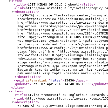
<item
>
<title
>
LOST KINGS OF GOLD (reboot)
</title
>
<link
>
http://www.airsoftgun.lt/invision/topic/15
<description
>
<![CDATA[ <p style="text-align:center;"><img al
src="https://preview.ibb.co/bTDERc/Untitled_1.j
href="http://www.airsoftgun.lt/invision/index.p
Inglorious Bastards</span></a></p> <p><strong>L
href="https://goo.gl/Ja1VQv" title="Išorinė nuo
href="https://www.cognitoforms.com/IB14/LOSTKIN
size:18px;"><strong>REGISTRACIJOS FORMA</strong
<strong>Žaidimo lygis:</strong> 1 (gali dalyvau
teritorijos naudojant "orouosta"</span></p> <p>
href="http://www.airsoftgun.lt/invision/index.
class="bbc_url" href="http://www.airsoftgun.lt/
style="font-size:10.5pt;">Tiuningo limitai</spa
rekvizitus <strong>2EUR </strong>(bus renkamas 
align:center;"><strong><span><span><span>Žaidim
</strong><br><br> </p> <p><span style="color:#f
Bastards komanda ieško naujų narių, tai kviečia
paklausinėti kaip tapti komandos nariu.</p> ]]>
</description
>
<guid
isPermaLink
="
false
"
>
15456
</guid
>
<pubDate
>
Sat, 07 Apr 2018 14:40:06 +0000
</pubDat
</item
>
<item
>
<title
>
Atvira treneruotė su Inglorious Bastards 
<link
>
http://www.airsoftgun.lt/invision/topic/15
<description
>
<![CDATA[ <p style="text-align:center;"><img al