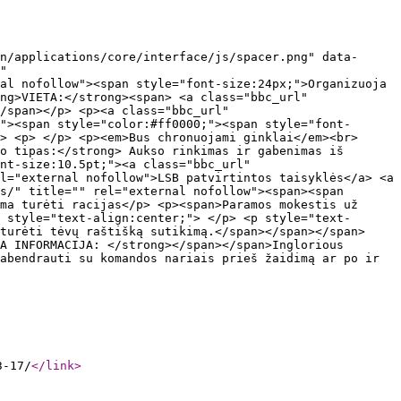
n/applications/core/interface/js/spacer.png" data-
"
al nofollow"><span style="font-size:24px;">Organizuoja
ng>VIETA:</strong><span> <a class="bbc_url"
/span></p> <p><a class="bbc_url"
"><span style="color:#ff0000;"><span style="font-
> <p> </p> <p><em>Bus chronuojami ginklai</em><br>
o tipas:</strong> Aukso rinkimas ir gabenimas iš
nt-size:10.5pt;"><a class="bbc_url"
l="external nofollow">LSB patvirtintos taisyklės</a> <a
s/" title="" rel="external nofollow"><span><span
ma turėti racijas</p> <p><span>Paramos mokestis už
 style="text-align:center;"> </p> <p style="text-
 turėti tėvų raštišką sutikimą.</span></span></span>
A INFORMACIJA: </strong></span></span>Inglorious
abendrauti su komandos nariais prieš žaidimą ar po ir
3-17/
</link
>