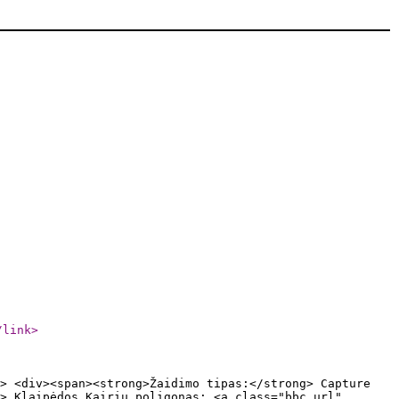
/link
>
> <div><span><strong>Žaidimo tipas:</strong> Capture
> Klaipėdos Kairių poligonas: <a class="bbc_url"