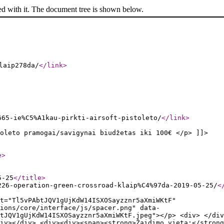
ed with it. The document tree is shown below.
laip278da/
</link
>
665-ie%C5%A1kau-pirkti-airsoft-pistoleto/
</link
>
oleto pramogai/savigynai biudžetas iki 100€ </p> ]]>
e
>
5-25
</title
>
226-operation-green-crossroad-klaip%C4%97da-2019-05-25/
<
t="Tl5vPAbtJQV1gUjKdW14ISXOSayzznr5aXmiWKtF"
ions/core/interface/js/spacer.png" data-
tJQV1gUjKdW14ISXOSayzznr5aXmiWKtF.jpeg"></p> <div> </div
iv></div> <div><div><span><strong>Žaidimo vieta:</strong