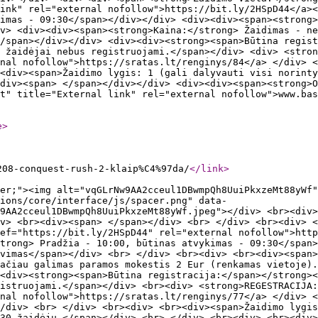
ink" rel="external nofollow">https://bit.ly/2HSpD44</a><
imas - 09:30</span></div></div> <div><div><span><strong
v> <div><div><span><strong>Kaina:</strong> Žaidimas - ne
/span></div></div> <div><div><strong><span>Būtina regist
 žaidėjai nebus registruojami.</span></div> <div> <stro
nal nofollow">https://sratas.lt/renginys/84</a> </div> <
<div><span>Žaidimo lygis: 1 (gali dalyvauti visi norint
div><span> </span></div></div> <div><div><span><strong>O
t" title="External link" rel="external nofollow">www.bas
e
>
208-conquest-rush-2-klaip%C4%97da/
</link
>
er;"><img alt="vqGLrNw9AA2cceul1DBwmpQh8UuiPkxzeMt88yWf"
ions/core/interface/js/spacer.png" data-
9AA2cceul1DBwmpQh8UuiPkxzeMt88yWf.jpeg"></div> <br><div>
iv> <br><div><span> </span></div> <br> </div> <br><div> <
ef="https://bit.ly/2HSpD44" rel="external nofollow">http
trong> Pradžia - 10:00, būtinas atvykimas - 09:30</span>
vimas</span></div> <br> </div> <br><div> <br><div><span>
ačiau galimas paramos mokestis 2 Eur (renkamas vietoje).
><div><strong><span>Būtina registracija:</span></strong><
istruojami.</span></div> <br><div> <strong>REGESTRACIJA
rnal nofollow">https://sratas.lt/renginys/77</a> </div> <
/div> <br> </div> <br><div> <br><div><span>Žaidimo lygis
30 žaidėjų.</span></div> <br> </div> <br><div> <br><div>