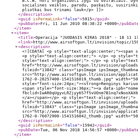
B.C.W. nori organizuoti zygi su dviraciais. Dyn
socialines veiklos, parodu, paskaitu, susirinki
pliotkai bus trinami lauk</p> ]]>
</description
>
<guid
isPermaLink
="
false
"
>
5915
</guid
>
<pubDate
>
Fri, 11 Jun 2010 08:38:22 +0000
</pubDat
</item
>
<item
>
<title
>
Operacija "JUODASIS KIRAS 2018" - 18 11 1
<link
>
http://www.airsoftgun.lt/invision/topic/15
<description
>
<![CDATA[ <p style="text-align:center;"><span s
<p style="text-align:center;"> </p> <p style="t
style="text-align:center;"> </p> <p style="tex
href="http://www.airsoftgun.lt/invision/uploads
fileid="13842" class="ipsImage ipsImage_thumbna
src="http://www.airsoftgun.lt/invision/applicat
1762-0-20257400-1541516019_thumb.jpg" width="50
style="font-size:24px;"><strong>Renginys kariu
<span style="font-size:36px;"><a data-ipb="nome
fbclid=IwAR0qUgyvLRZjyy657f5vUOnm7B1nq7xNooXAX6
</a></span></p> <p style="text-align:center;"> 
href="http://www.airsoftgun.lt/invision/uploads
fileid="13843" class="ipsImage ipsImage_thumbna
src="http://www.airsoftgun.lt/invision/applicat
1762-0-76072900-1541516042_thumb.jpg" width="50
</description
>
<guid
isPermaLink
="
false
"
>
15942
</guid
>
<pubDate
>
Tue, 06 Nov 2018 14:56:57 +0000
</pubDat
</item
>