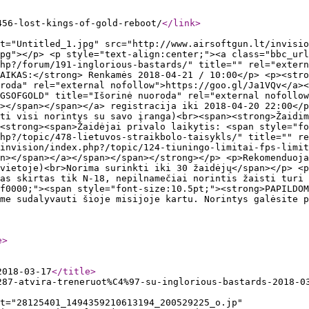
456-lost-kings-of-gold-reboot/
</link
>
t="Untitled_1.jpg" src="http://www.airsoftgun.lt/invisio
pg"></p> <p style="text-align:center;"><a class="bbc_url
hp?/forum/191-inglorious-bastards/" title="" rel="extern
AIKAS:</strong> Renkamės 2018-04-21 / 10:00</p> <p><stro
roda" rel="external nofollow">https://goo.gl/Ja1VQv</a><
GSOFGOLD" title="Išorinė nuoroda" rel="external nofollow
></span></span></a> registracija iki 2018-04-20 22:00</p
ti visi norintys su savo įranga)<br><span><strong>Žaidim
<strong><span>Žaidėjai privalo laikytis: <span style="fo
php?/topic/478-lietuvos-straikbolo-taisykls/" title="" re
invision/index.php?/topic/124-tiuningo-limitai-fps-limit
n></span></a></span></span></strong></p> <p>Rekomenduoja
vietoje)<br>Norima surinkti iki 30 žaidėjų</span></p> <p
as skirtas tik N-18, nepilnamečiai norintis žaisti turi
f0000;"><span style="font-size:10.5pt;"><strong>PAPILDOM
me sudalyvauti šioje misijoje kartu. Norintys galėsite p
e
>
2018-03-17
</title
>
287-atvira-treneruot%C4%97-su-inglorious-bastards-2018-0
t="28125401_1494359210613194_200529225_o.jp"