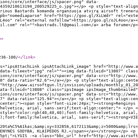
ions/core/interface/js/spacer.png" data-
4359210613194_200529225_o.jpg"></p> <p style="text-align
rious Bastards komanda organzuoja atvirą airsoft treneru
pb="nomediaparse" href="https://goo.gl/XiLWdr" rel="exte
JL4oo" rel="external nofollow">https://goo.gl/oJL4oo</a><
il.com" rel="">bastrads.lt@gmail.com</a> arba forume</p>
e
>
236-100/
</link
>
 į žaidimą renkasi iki <strong>09:30</strong></span></p> <p style="color:rgb(40,40,40);font-family:helvetica, arial, sans-serif;">Žaidimas iki <strong>16:00</strong></p> <p style="color:rgb(40,40,40);font-family:helvetica, arial, sans-serif;"> </p> <p style="color:rgb(40,40,40);font-family:helvetica, arial, sans-serif;"><b>MOKESTIS: </b></p> <p style="color:rgb(40,40,40);font-family:helvetica, arial, sans-serif;"><span style="background-color:transparent;color:rgb(0,0,0);font-family:Arial;font-weight:700;">10 EUR SAVO ĮRANGĄ TURINTIEMS ŠRATASVYDININKAMS</span></p> <p style="color:rgb(40,40,40);font-family:helvetica, arial, sans-serif;"> </p> <p style="color:rgb(40,40,40);font-family:helvetica, arial, sans-serif;"><span style="background-color:transparent;color:rgb(0,0,0);font-family:Arial;font-weight:700;">29 EUR NUOMININKAMS</span></p> <p style="color:rgb(40,40,40);font-family:helvetica, arial, sans-serif;"><span style="background-color:transparent;color:rgb(0,0,0);font-family:Arial;font-style:italic;font-weight:700;">Nuomos komplektą sudaro:</span></p> <p style="color:rgb(40,40,40);font-family:helvetica, arial, sans-serif;"><span style="background-color:transparent;color:rgb(0,0,0);font-family:Arial;font-style:italic;">poligonas, </span></p> <p style="color:rgb(40,40,40);font-family:helvetica, arial, sans-serif;">profesionalus<span style="background-color:transparent;font-family:Arial;color:rgb(0,0,0);font-style:italic;"> instruktorius,</span></p> <p style="color:rgb(40,40,40);font-family:helvetica, arial, sans-serif;"><span style="font-family:Arial;color:rgb(0,0,0);background-color:transparent;font-style:italic;">Ginklas,</span></p> <p style="color:rgb(40,40,40);font-family:helvetica, arial, sans-serif;"><span style="font-family:Arial;color:rgb(0,0,0);background-color:transparent;font-style:italic;">1000vnt.šovinių,</span></p> <p style="color:rgb(40,40,40);font-family:helvetica, arial, sans-serif;"><span style="font-family:Arial;color:rgb(0,0,0);background-color:transparent;font-style:italic;">veido apsauga, </span></p> <p style="color:rgb(40,40,40);font-family:helvetica, arial, sans-serif;"><span style="font-family:Arial;color:rgb(0,0,0);background-color:transparent;font-style:italic;">medžiaginė kaukė,</span></p> <p style="color:rgb(40,40,40);font-family:helvetica, arial, sans-serif;"><span style="font-family:Arial;color:rgb(0,0,0);background-color:transparent;font-style:italic;">rūbai(švarkas su kišenėmis bei kelnės iš maskuojamos medžiagos)</span></p> <p style="color:rgb(40,40,40);font-family:helvetica, arial, sans-serif;"><span style="font-family:Arial;color:rgb(0,0,0);background-color:transparent;font-style:italic;">pirštinės,</span></p> <p style="color:rgb(40,40,40);font-family:helvetica, arial, sans-serif;"><span style="font-family:Arial;color:rgb(0,0,0);background-color:transparent;font-style:italic;">raudona automobilinė liemenė (nuėjimui i iki "atgijimo" zonos),</span></p> <p style="color:rgb(40,40,40);font-family:helvetica, arial, sans-serif;"><span style="background-color:transparent;color:rgb(0,0,0);font-family:Arial;font-size:12px;font-style:italic;">(apsirenkite patogiais sportinais rūbais, kad galėtumete ant viršaus užsivilkti nuominius rūbus, pasirupinkite patogiais batais)</span></p> <p style="color:rgb(40,40,40);font-family:helvetica, arial, sans-serif;"> </p> <p><b>Renginys tik pilnamečiams dalyviams!</b></p> <p style="color:rgb(40,40,40);font-family:helvetica, arial, sans-serif;"> </p> <p style="color:rgb(40,40,40);font-family:helve