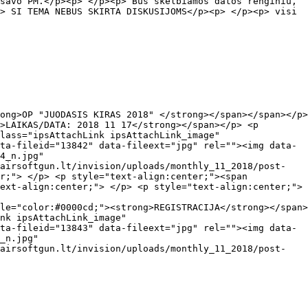
savo PM.</p><p> </p><p> Bus skelbiamos datos renginiu,
> SI TEMA NEBUS SKIRTA DISKUSIJOMS</p><p> </p><p> visi
ong>OP "JUODASIS KIRAS 2018" </strong></span></span></p>
>LAIKAS/DATA: 2018 11 17</strong></span></p> <p
lass="ipsAttachLink ipsAttachLink_image"
ta-fileid="13842" data-fileext="jpg" rel=""><img data-
4_n.jpg"
airsoftgun.lt/invision/uploads/monthly_11_2018/post-
r;"> </p> <p style="text-align:center;"><span
ext-align:center;"> </p> <p style="text-align:center;">
le="color:#0000cd;"><strong>REGISTRACIJA</strong></span>
nk ipsAttachLink_image"
ta-fileid="13843" data-fileext="jpg" rel=""><img data-
_n.jpg"
airsoftgun.lt/invision/uploads/monthly_11_2018/post-