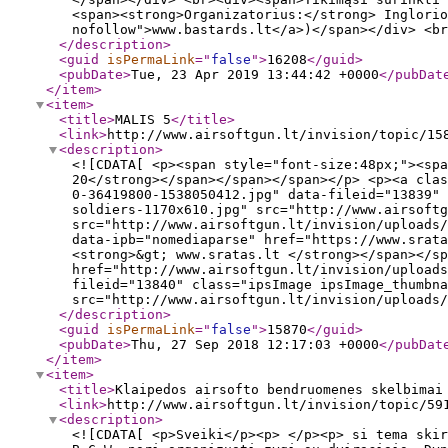
<span><strong>Organizatorius:</strong> Inglori
nofollow">www.bastards.lt</a>)</span></div> <br
</description
>
<guid
isPermaLink
="
false
"
>
16208
</guid
>
<pubDate
>
Tue, 23 Apr 2019 13:44:42 +0000
</pubDat
</item
>
<item
>
<title
>
MALIS 5
</title
>
<link
>
http://www.airsoftgun.lt/invision/topic/15
<description
>
<![CDATA[ <p><span style="font-size:48px;"><spa
20</strong></span></span></span></p> <p><a clas
0-36419800-1538050412.jpg" data-fileid="13839" 
soldiers-1170x610.jpg" src="http://www.airsoftg
src="http://www.airsoftgun.lt/invision/uploads/
data-ipb="nomediaparse" href="https://www.srata
<strong>&gt; www.sratas.lt </strong></span></sp
href="http://www.airsoftgun.lt/invision/uploads
fileid="13840" class="ipsImage ipsImage_thumbna
src="http://www.airsoftgun.lt/invision/uploads/
</description
>
<guid
isPermaLink
="
false
"
>
15870
</guid
>
<pubDate
>
Thu, 27 Sep 2018 12:17:03 +0000
</pubDat
</item
>
<item
>
<title
>
Klaipedos airsofto bendruomenes skelbimai
<link
>
http://www.airsoftgun.lt/invision/topic/59
<description
>
<![CDATA[ <p>Sveiki</p><p> </p><p> si tema skir