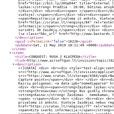
href="https://bit.ly/2HSpD44" title="External l
laikas:</strong> Pradžia - 10:00, būtinas atvyk
</div></div> <div><div><span> </span></div></di
vietoje).</span></div></div> <div><div><span> <
<span>Registracija privaloma iš anksto. Vietoje
href="https://sratas.lt/renginys/84" rel="exter
informacija:</span></strong></div></div> <div> 
surinkti 30 žaidėjų.</span></div> </div> <div><
(<a class="bbc_url" href="http://www.bastards.l
</description
>
<guid
isPermaLink
="
false
"
>
16226
</guid
>
<pubDate
>
Sat, 11 May 2019 18:11:49 +0000
</pubDat
</item
>
<item
>
<title
>
CONQUEST: RUSH 2 KLAIPĖDA
</title
>
<link
>
http://www.airsoftgun.lt/invision/topic/16
<description
>
<![CDATA[ <div> <br><div style="text-align:cent
src="http://www.airsoftgun.lt/invision/applicat
src="https://www.sratas.lt/storage/4364/vqGLrNw
Capture points</span></div> <br> </div> <br><d
Kairių poligonas: <a data-ipb="nomediaparse" hr
<div> <br><div><span><strong>Žaidimo laikas:</s
<strong>Chronavimas:</strong> Bus ginklų chrona
<strong>Kaina:</strong> Žaidimas - nemokamas, t
<span> </span></div> <br> </div> <br><div> <br
privaloma iš anksto. Vietoje žaidėjai nebus reg
href="https://sratas.lt/renginys/77" rel="exte
<span>Kita svarbi informacija:</span></strong><
</span></div> <br><div><span>Tikimąsi surinkti 