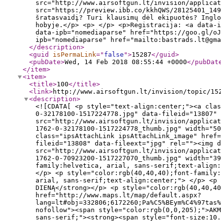
src="http://www.airsoftgun.lt/invision/applicat
src="https://preview.ibb.co/kkhQWS/28125401_149
šratasvaidį? Turi klausimų dėl ekipuotės? Inglo
hobyje.</p> <p> </p> <p>Registracija: <a data-i
data-ipb="nomediaparse" href="https://goo.gl/o
ipb="nomediaparse" href="mailto:bastrads.lt@gma
</description
>
<guid
isPermaLink
="
false
"
>
15287
</guid
>
<pubDate
>
Wed, 14 Feb 2018 08:55:44 +0000
</pubDat
</item
>
<item
>
<title
>
100
</title
>
<link
>
http://www.airsoftgun.lt/invision/topic/15
<description
>
<![CDATA[ <p style="text-align:center;"><a class="ipsAttachLink ipsAttachLink_image" href="http://www.airsoftgun.lt/invision/uploads/monthly_01_2018/post-1762-0-32178100-1517224778.jpg" data-fileid="13807" data-fileext="jpg" rel=""><img data-fileid="13807" class="ipsImage ipsImage_thumbnailed" alt="live-to-100.jpg" src="http://www.airsoftgun.lt/invision/applications/core/interface/js/spacer.png" data-src="http://www.airsoftgun.lt/invision/uploads/monthly_01_2018/post-1762-0-32178100-1517224778_thumb.jpg" width="500" data-ratio="62.6"></a></p> <p style="text-align:center;"> </p> <p style="text-align:center;"><a class="ipsAttachLink ipsAttachLink_image" href="http://www.airsoftgun.lt/invision/uploads/monthly_01_2018/post-1762-0-70923200-1517227070.jpg" data-fileid="13808" data-fileext="jpg" rel=""><img data-fileid="13808" class="ipsImage ipsImage_thumbnailed" alt="maxresdefault.jpg" src="http://www.airsoftgun.lt/invision/applications/core/interface/js/spacer.png" data-src="http://www.airsoftgun.lt/invision/uploads/monthly_01_2018/post-1762-0-70923200-1517227070_thumb.jpg" width="397" data-ratio="125.94"></a></p> <p style="text-align:center;"> </p> <p style="color:rgb(40,40,40);font-family:helvetica, arial, sans-serif;text-align:center;"><span style="font-size:24px;"><strong>Renginys Lietuvos vastybės atkūrimo dienos proga</strong></span></p> <p style="color:rgb(40,40,40);font-family:helvetica, arial, sans-serif;text-align:center;"> </p> <p style="color:rgb(40,40,40);font-family:helvetica, arial, sans-serif;text-align:center;"> </p> <p style="color:rgb(40,40,40);font-family:helvetica, arial, sans-serif;"><strong>DATA: 2018 VASARIO 17 DIENĄ</strong></p> <p style="color:rgb(40,40,40);font-family:helvetica, arial, sans-serif;"><strong>VIETA: <a class="bbc_url" href="http://www.maps.lt/map/default.aspx?lang=lt#obj=332806;6172260;Pa%C5%BEym%C4%97tas%20ta%C5%A1kas;&amp;xy=332856,6172113&amp;z=5000&amp;lrs=hybrid,stops,zebra" title="External link" rel="external nofollow"><span style="color:rgb(0,0,205);">AKMENYNĖS SODYBA, KLAIPĖDOS RJ.</span></a></strong></p> <p style="color:rgb(40,40,40);font-family:helvetica, arial, sans-serif;"><strong><span style="font-size:10.5pt;">LYGIS -<a class="bbc_url" href="http://www.airsoftgun.lt/invision/index.php?/topic/6437-klaip%C4%97dos-%C5%BEaidim%C5%B3-lygiai/" title="" rel="external nofollow"> </a>1 </span><a class="bbc_url" href="http://www.airsoftgun.lt/invision/index.php?/topic/6437-klaip%C4%97dos-%C5%BEaidim%C5%B3-lygiai/" title="" rel="external nofollow"><span style="color:rgb(0,0,205);"><span style="font-size:10.5pt;">lygis (daugiau apie LSB lygius)</span></span></a></strong></p> <p style="color:rgb(40,40,40);font-family:helvetica, arial, sans-serif;"> </p> <p style="color:rgb(40,40,40);font-family:helvetica, arial, sans-serif;"><strong>LAIKAS:</strong></p> <p style="color:rgb(40,40,40);font-family:helvetica, arial, sans-serif;"><span style="font-size:10.5pt;">Žaidėjai